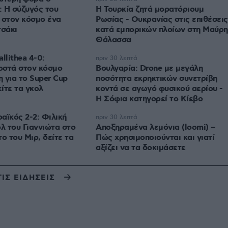
 Η σύζυγός του
Η Τουρκία ζητά μορατόριουμ
 στον κόσμο ένα
Ρωσίας - Ουκρανίας στις επιθέσεις
τσάκι
κατά εμπορικών πλοίων στη Μαύρη
Θάλασσα
llithea 4-0:
πριν 30 λεπτά
οστά στον κόσμο
Βουλγαρία: Drone με μεγάλη
η για το Super Cup
ποσότητα εκρηκτικών συνετρίβη
ίτε τα γκολ
κοντά σε αγωγό φυσικού αερίου -
Η Σόφια κατηγορεί το Κίεβο
αϊκός 2-2: Φιλική
πριν 30 λεπτά
ολ του Γιαννιώτα στο
Αποξηραμένα λεμόνια (loomi) –
ο του Μιρ, δείτε τα
Πώς χρησιμοποιούνται και γιατί
αξίζει να τα δοκιμάσετε
ΤΙΣ ΕΙΔΗΣΕΙΣ