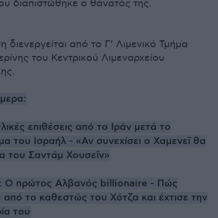
που διαπιστώθηκε ο θάνατός της.
 διενεργείται από το Γ’ Λιμενικό Τμήμα
ερίνης του Κεντρικού Λιμεναρχείου
ης.
ήμερα:
ικές επιθέσεις από το Ιράν μετά το
α του Ισραήλ - «Αν συνεχίσει ο Χαμενεΐ θα
ρα του Σαντάμ Χουσεΐν»
: Ο πρώτος Αλβανός billionaire - Πώς
 από το καθεστώς του Χότζα και έχτισε την
ία του