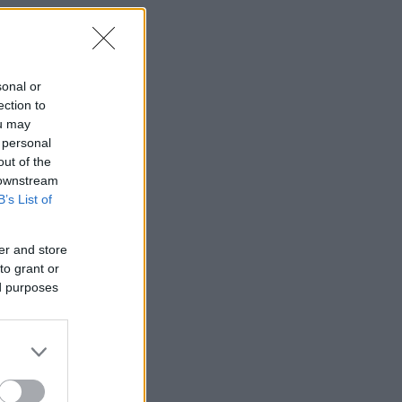
sonal or
ection to
ou may
 personal
out of the
 downstream
B’s List of
er and store
to grant or
ed purposes