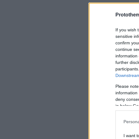
Η ιστορία τ
Protothe
Ελλάδα και
If you wish 
30.000 απο
sensitive in
confirm you
continue se
information 
further disc
participants
Downstream 
Please note
information 
deny consent
in below Go
Persona
I want t