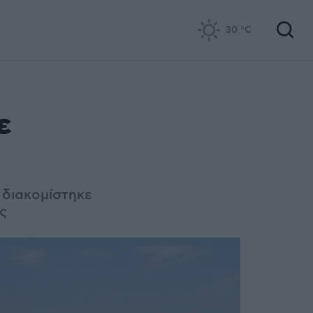
30
°C
ε
διακομίστηκε
ς