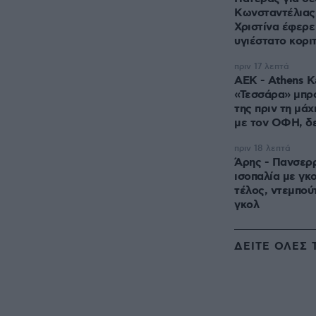
Κωνσταντέλιας:
Χριστίνα έφερε
υγιέστατο κορι
πριν 17 λεπτά
ΑΕΚ - Athens Ka
«Τεσσάρα» μπρ
της πριν τη μάχ
με τον ΟΦΗ, δε
πριν 18 λεπτά
Άρης - Πανσερρ
ισοπαλία με γκ
τέλος, ντεμπούτ
γκολ
ΔΕΙΤΕ ΟΛΕΣ 