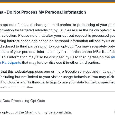
ου δίγαμου επιχειρηματία με τις γυναίκες σε
ma -
Do Not Process My Personal Information
 Ολλανδία - Πώς αποκαλύφθηκε, πλήρωσε
to opt-out of the sale, sharing to third parties, or processing of your per
ζημίωση
formation for targeted advertising by us, please use the below opt-out s
r selection. Please note that after your opt-out request is processed y
eing interest-based ads based on personal information utilized by us or
disclosed to third parties prior to your opt-out. You may separately opt-
losure of your personal information by third parties on the IAB’s list of
. This information may also be disclosed by us to third parties on the
IA
Participants
that may further disclose it to other third parties.
 that this website/app uses one or more Google services and may gath
including but not limited to your visit or usage behaviour. You may click 
 to Google and its third-party tags to use your data for below specifi
ogle consent section.
l Data Processing Opt Outs
o opt-out of the Sharing of my personal data.