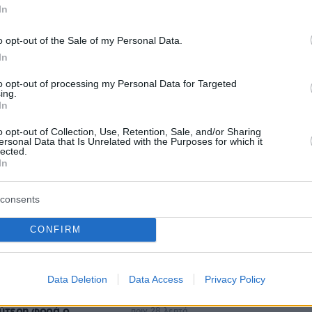
protothema.gr στο Google News
In
το
και μάθετε πρώτοι
εις
o opt-out of the Sale of my Personal Data.
Ειδήσεις
In
 τελευταίες
από την Ελλάδα και τον Κόσμο, τη
Protothema.gr
μβαίνουν, στο
to opt-out of processing my Personal Data for Targeted
ing.
In
o opt-out of Collection, Use, Retention, Sale, and/or Sharing
Ειδήσεις
Δημοφιλή
Σχολιασμέν
ΗΣΕΩΝ
ersonal Data that Is Unrelated with the Purposes for which it
lected.
In
υ που κρατούν
πριν 19 λεπτά
consents
αράδοσή της
Στο νοσοκομείο η Ιωάννα Τούνη με
τροφική δηλητηρίαση: «Τι μάτι
CONFIRM
πρέπει να έχω φάει», δείτε βίντεο
α Στενά του
 έπληξε το πλοίο
πριν 20 λεπτά
sab του Ομάν
Η φυσική «συνταγή» για καλύτερη
Data Deletion
Data Access
Privacy Policy
στυτική λειτουργία
ύτερη φορά ο
πριν 28 λεπτά