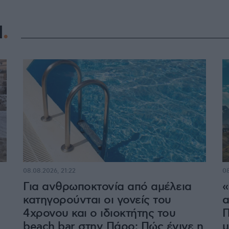
Η
08.08.2026, 21:22
08
Για ανθρωποκτονία από αμέλεια
«
κατηγορούνται οι γονείς του
α
4χρονου και ο ιδιοκτήτης του
Π
beach bar στην Πάρο: Πώς έγινε η
μ