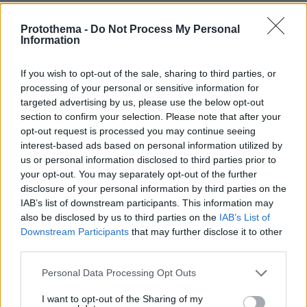
νεοκλασικά κτίρια από την πάλαι ποτέ
«συνοικία των εξοχών», τη «Βίλα ΝΑΤΟ», επί
Protothema -
Do Not Process My Personal
Information
της Βασιλίσσης Ολγας, της οποίας το άγαλμα
πλήρωσε για να τοποθετηθεί λίγα μέτρα
If you wish to opt-out of the sale, sharing to third parties, or
παρακάτω. Με την ίδια φόρα ο μεγαλομέτοχος
processing of your personal or sensitive information for
του ΠΑΟΚ μίσθωσε το κτίριο της Ευξείνου
targeted advertising by us, please use the below opt-out
Λέσχης, το παλιό Maison Crystal, πλάι στο
section to confirm your selection. Please note that after your
«Μακεδονία Παλάς», και εντέλει πλειοδότησε
opt-out request is processed you may continue seeing
interest-based ads based on personal information utilized by
στην παραχώρηση του παλιού «Ξενία» στο
us or personal information disclosed to third parties prior to
Παλιούρι, ελέγχοντας πλέον και τις δύο
your opt-out. You may separately opt-out of the further
«μύτες» της Χαλκιδικής.
disclosure of your personal information by third parties on the
IAB’s list of downstream participants. This information may
also be disclosed by us to third parties on the
IAB’s List of
Η εξαγορά του ΟΛΘ
Downstream Participants
that may further disclose it to other
third parties.
Δίνοντας διέξοδο σε πολλά επενδυτικά
Please note that this website/app uses one or more Google
Personal Data Processing Opt Outs
αδιέξοδα και εκκρεμότητες της κτηματαγοράς
services and may gather and store information including but
που λίμναζαν στη Βόρεια Ελλάδα, μετά τη
not limited to your visit or usage behaviour. You may click to
I want to opt-out of the Sharing of my