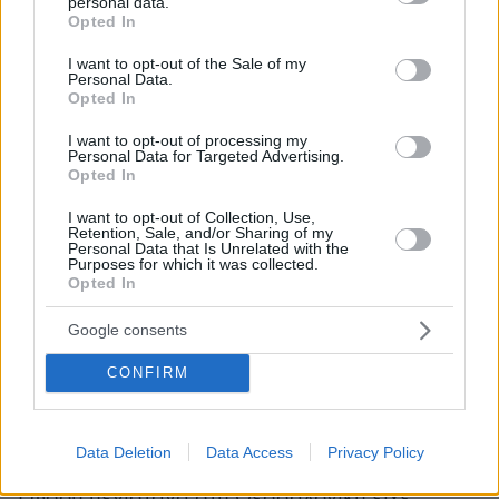
personal data.
ΣΕΚΑΠ απέκτησε το πλειοψηφικό πακέτο
grant or deny consent to Google and its third-party tags to
Opted In
μετοχών στην εταιρεία ανθρακούχου νερού
use your data for below specified purposes in below Google
consent section.
Σουρωτή στην Ανατολική Θεσσαλονίκη, μέχρις
I want to opt-out of the Sale of my
Personal Data.
ότου ωριμάσουν οι συνθήκες για την
Opted In
«επένδυση των επενδύσεων», δηλαδή την
I want to opt-out of processing my
είσοδό του στο κοινοπρακτικό σχήμα που
Personal Data for Targeted Advertising.
Opted In
ανέλαβε το Λιμάνι της Θεσσαλονίκης, την
πλέον στρατηγική επένδυση της ευρύτερης
I want to opt-out of Collection, Use,
Retention, Sale, and/or Sharing of my
περιοχής. Σε ένα κονσόρτσιουμ στο οποίο
Personal Data that Is Unrelated with the
μετείχαν το γερμανικό επενδυτικό κεφάλαιο
Purposes for which it was collected.
Opted In
Deutsche Invest Equity Partners (DIEP) με 47%
και η θυγατρική της γαλλικής ναυτιλιακής CMA
Google consents
CGM, Terminal Link με 33%, η είσοδος της
CONFIRM
Belterra Investments, συμφερόντων του ίδιου,
με 20%, άλλαξε, κατά ορισμένους, τους
συσχετισμούς, κυρίως τους γεωπολιτικούς. Ηδη
Data Deletion
Data Access
Privacy Policy
όμως η ραγδαία επιχειρηματική εξάπλωση του
Ρώσου μεγιστάνα στη Θεσσαλονίκη είχε