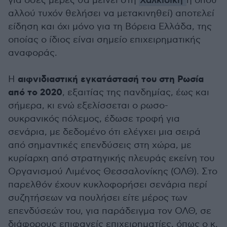
για όσες μέρες θα μείνει στη
Χαλκιδική
ή όπου
αλλού τυχόν θελήσει να μετακινηθεί) αποτελεί
είδηση και όχι μόνο για τη Βόρεια Ελλάδα, της
οποίας ο ίδιος είναι σημείο επιχειρηματικής
αναφοράς.
αιφνιδιαστική εγκατάστασή του στη Ρωσία
Η
από το 2020
, εξαιτίας της πανδημίας, έως και
σήμερα, κι ενώ εξελίσσεται ο ρωσο-
ουκρανικός πόλεμος, έδωσε τροφή για
σενάρια, με δεδομένο ότι ελέγχει μια σειρά
από σημαντικές επενδύσεις στη χώρα, με
κυρίαρχη από στρατηγικής πλευράς εκείνη του
Οργανισμού Λιμένος Θεσσαλονίκης (ΟΛΘ). Στο
παρελθόν έχουν κυκλοφορήσει σενάρια περί
συζητήσεων να πουλήσει είτε μέρος των
επενδύσεών του, για παράδειγμα τον ΟΛΘ, σε
διάφορους επιφανείς επιχειρηματίες, όπως ο κ.