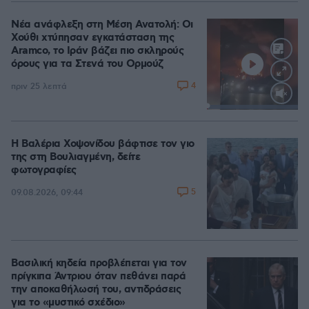
Νέα ανάφλεξη στη Μέση Ανατολή: Οι
Χούθι χτύπησαν εγκατάσταση της
Aramco, το Ιράν βάζει πιο σκληρούς
όρους για τα Στενά του Ορμούζ
4
πριν 25 λεπτά
Loaded
:
100.00%
Η Βαλέρια Χοψονίδου βάφτισε τον γιο
της στη Βουλιαγμένη, δείτε
φωτογραφίες
5
09.08.2026, 09:44
Βασιλική κηδεία προβλέπεται για τον
πρίγκιπα Άντριου όταν πεθάνει παρά
την αποκαθήλωσή του, αντιδράσεις
για το «μυστικό σχέδιο»