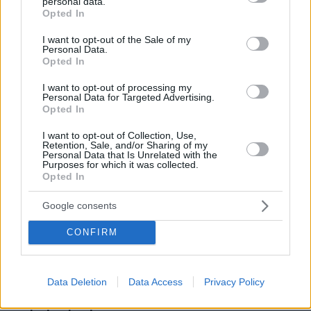
σκοτεινό… παρασκήνιο του Μουντιάλ
personal data.
grant or deny consent to Google and its third-party tags to
Opted In
use your data for below specified purposes in below Google
πριν 19 λεπτά
Οι ωραιότερες παραλίες της Σαμοθράκης -Οι
consent section.
I want to opt-out of the Sale of my
αμμώδεις, οι απομονωμένες, οι άγριες και βραχώδεις
Personal Data.
Opted In
πριν 21 λεπτά
Πώς ξυπνούσαν οι άνθρωποι πριν τα smartphones: Από
I want to opt-out of processing my
Personal Data for Targeted Advertising.
τους κόκορες στους επαγγελματίες με σφυρίχτρες και
Opted In
μπιζέλια της βιομηχανικής επανάστασης
I want to opt-out of Collection, Use,
πριν 25 λεπτά
Retention, Sale, and/or Sharing of my
Νέα ανάφλεξη στη Μέση Ανατολή: Οι Χούθι χτύπησαν
Personal Data that Is Unrelated with the
εγκατάσταση της Aramco, το Ιράν βάζει πιο σκληρούς
Purposes for which it was collected.
Opted In
όρους για τα Στενά του Ορμούζ
πριν 26 λεπτά
Google consents
Μαντόνα για Γουίλιαμ Όρμπιτ: Η μουσική σου μου
έδωσε ένα μαγικό χαλί για να πετάξω, ήμουν τόσο
CONFIRM
τυχερή που σε γνώρισα
πριν 27 λεπτά
Οι τελευταίες μέρες της 49χρονης TikToker που
Data Deletion
Data Access
Privacy Policy
διαγνώστηκε με Αλτσχάιμερ και επέλεξε την ιατρικώς
υποβοηθούμενη αυτοκτονία