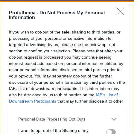
Επαγγελματική Εκπαίδευση & Εξειδίκευση: Το Mοντέλο που
σε Bάζει στην Aγορά Eργασίας
Protothema -
Do Not Process My Personal
Information
ΡΟΗ ΕΙΔΗΣΕΩΝ
If you wish to opt-out of the sale, sharing to third parties, or
processing of your personal or sensitive information for
Ειδήσεις
Δημοφιλή
Σχολιασμένα
targeted advertising by us, please use the below opt-out
section to confirm your selection. Please note that after your
opt-out request is processed you may continue seeing
πριν 4 λεπτά
Τι μπορεί να συμβεί στην υγεία του σκύλου σας αν
interest-based ads based on personal information utilized by
τραβάτε στη βόλτα το λουρί του
us or personal information disclosed to third parties prior to
your opt-out. You may separately opt-out of the further
πριν 4 λεπτά
disclosure of your personal information by third parties on the
Τα ζώδια που πετυχαίνουν όταν δεν ακολουθούν την
IAB’s list of downstream participants. This information may
παραδοσιακή επαγγελματική πορεία
also be disclosed by us to third parties on the
IAB’s List of
πριν 13 λεπτά
Downstream Participants
that may further disclose it to other
Αυτό είναι το επάγγελμα που είναι μάλλον δύσκολο να
third parties.
αντικαταστήσει η AI και φαίνεται να έχει μεγάλη ζήτηση
Please note that this website/app uses one or more Google
Personal Data Processing Opt Outs
πριν 17 λεπτά
services and may gather and store information including but
Σοκαριστικές απειλές για Μέσι και Ρονάλντο – Το
not limited to your visit or usage behaviour. You may click to
I want to opt-out of the Sharing of my