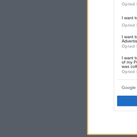
Opted 
I want t
Opted 
I want 
Advertis
Opted 
I want t
of my P
was col
Opted 
Google 
O 20χρονος Γιά