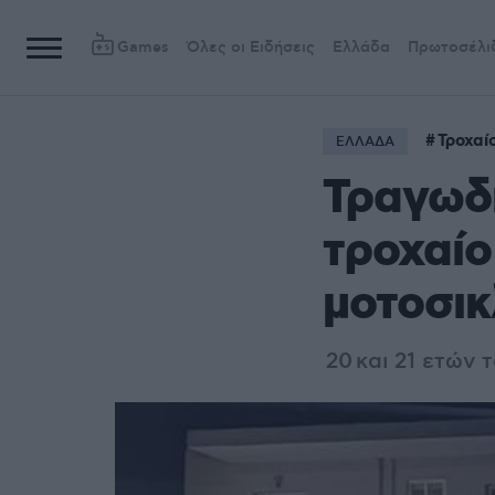
Games
Όλες οι Ειδήσεις
Ελλάδα
Πρωτοσέλι
Τροχαί
ΕΛΛΑΔΑ
Τραγωδί
τροχαίο
μοτοσικ
2
0
και 21 ετών 