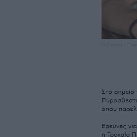
Ο 21χρονος Γιώ
Στο σημείο
Πυροσβεστι
όπου παρέλα
Ερευνες για
η Τροχαία Π