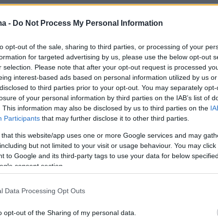
ma -
Do Not Process My Personal Information
η ήταν σφοδρή ενώ οι περαστικοί που
πό το σημείο αντίκριζαν το σκληρό θέαμα.
to opt-out of the sale, sharing to third parties, or processing of your per
formation for targeted advertising by us, please use the below opt-out s
r selection. Please note that after your opt-out request is processed y
eing interest-based ads based on personal information utilized by us or
χαίο σκοτώθηκαν δύο νεαροί άνδρες
ηλικίας
disclosed to third parties prior to your opt-out. You may separately opt-
τών
αντίστοιχα, οι οποίοι επέβαιναν στη μηχανή
losure of your personal information by third parties on the IAB’s list of
ισμού.
. This information may also be disclosed by us to third parties on the
IA
Participants
that may further disclose it to other third parties.
 that this website/app uses one or more Google services and may gath
including but not limited to your visit or usage behaviour. You may click 
 to Google and its third-party tags to use your data for below specifi
ogle consent section.
l Data Processing Opt Outs
o opt-out of the Sharing of my personal data.