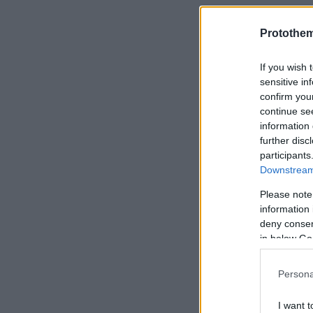
Protothe
Η σύγκρουσ
περνούσαν α
If you wish 
sensitive in
confirm you
continue se
Από το τρο
information 
20 και 21 ε
further disc
υψηλού κυβ
participants
Downstream 
Please note
information 
deny consent
in below Go
Persona
I want t