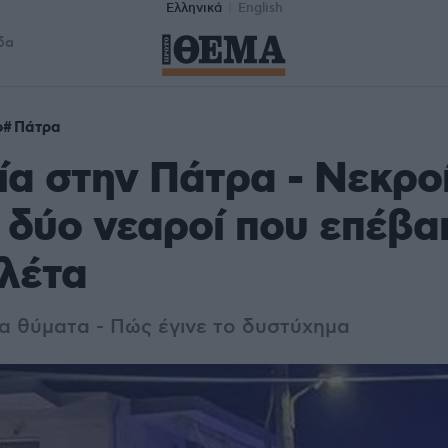
Ελληνικά
English
δα
ο
Πάτρα
α στην Πάτρα - Νεκροί
 δύο νεαροί που επέβα
λέτα
τα θύματα - Πώς έγινε το δυστύχημα