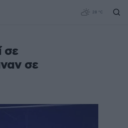
28
°C
 σε
ιναν σε