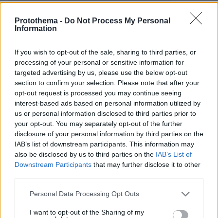
ηπείρους και σε έξι χώρες!
Protothema -
Do Not Process My Personal
Information
Περιφερειακές
&
Δημοτικές Εκλογές 2023
If you wish to opt-out of the sale, sharing to third parties, or
-
Πώς ψηφίζω & Πού ψηφίζω
: Μάθετε πού και
processing of your personal or sensitive information for
πώς ψηφίζετε βήμα-βήμα
targeted advertising by us, please use the below opt-out
-
Οδηγός για τις Δημοτικές & Περιφερειακές
section to confirm your selection. Please note that after your
opt-out request is processed you may continue seeing
Εκλογές 2023
interest-based ads based on personal information utilized by
-
Όλες οι Ειδήσεις για τις Δημοτικές Εκλογές
us or personal information disclosed to third parties prior to
2023
your opt-out. You may separately opt-out of the further
- Δείτε
LIVE τα αποτελέσματα των
disclosure of your personal information by third parties on the
IAB’s list of downstream participants. This information may
Περιφερειακών & Δημοτικών Εκλογών 2023
also be disclosed by us to third parties on the
IAB’s List of
Downstream Participants
that may further disclose it to other
third parties.
protothema.gr στο Google News
Ακολουθήστε το
και μάθετε πρώτοι όλες τις ειδήσεις
Please note that this website/app uses one or more Google
Personal Data Processing Opt Outs
services and may gather and store information including but
not limited to your visit or usage behaviour. You may click to
I want to opt-out of the Sharing of my
Ειδήσεις
Δείτε όλες τις τελευταίες
από την Ελλάδα