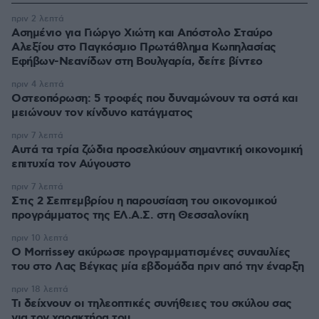
πριν 2 λεπτά
Ασημένιο για Γιώργο Χιώτη και Απόστολο Σταύρο
Αλεξίου στο Παγκόσμιο Πρωτάθλημα Κωπηλασίας
Εφήβων-Νεανίδων στη Βουλγαρία, δείτε βίντεο
πριν 4 λεπτά
Οστεοπόρωση: 5 τροφές που δυναμώνουν τα οστά και
μειώνουν τον κίνδυνο κατάγματος
πριν 7 λεπτά
Αυτά τα τρία ζώδια προσελκύουν σημαντική οικονομική
επιτυχία τον Αύγουστο
πριν 7 λεπτά
Στις 2 Σεπτεμβρίου η παρουσίαση του οικονομικού
προγράμματος της ΕΛ.Α.Σ. στη Θεσσαλονίκη
πριν 10 λεπτά
Ο Morrissey ακύρωσε προγραμματισμένες συναυλίες
του στο Λας Βέγκας μία εβδομάδα πριν από την έναρξη
πριν 18 λεπτά
Τι δείχνουν οι τηλεοπτικές συνήθειες του σκύλου σας
για τον χαρακτήρα του