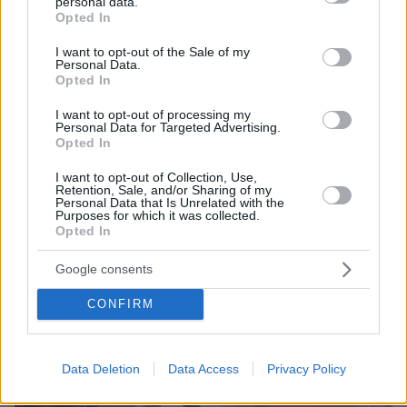
personal data.
grant or deny consent to Google and its third-party tags to
και τον Κόσμο, τη στιγμή που συμβαίνουν, στο
Opted In
use your data for below specified purposes in below Google
Protothema.gr
consent section.
I want to opt-out of the Sale of my
Personal Data.
Opted In
Thema Insights
I want to opt-out of processing my
Personal Data for Targeted Advertising.
Opted In
I want to opt-out of Collection, Use,
Retention, Sale, and/or Sharing of my
Personal Data that Is Unrelated with the
Purposes for which it was collected.
Opted In
Google consents
CONFIRM
Data Deletion
Data Access
Privacy Policy