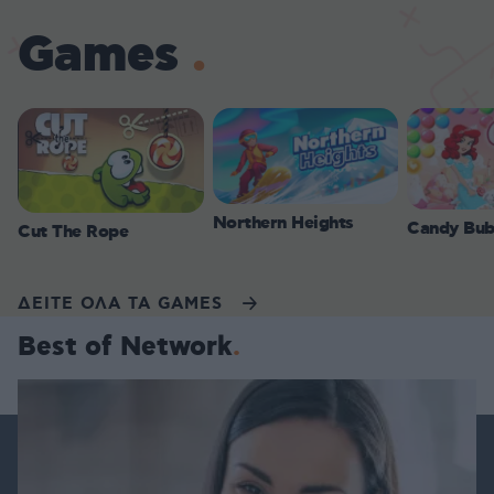
Games
Northern Heights
Candy Bub
Cut The Rope
ΔΕΙΤΕ ΟΛΑ ΤΑ GAMES
Best of Network