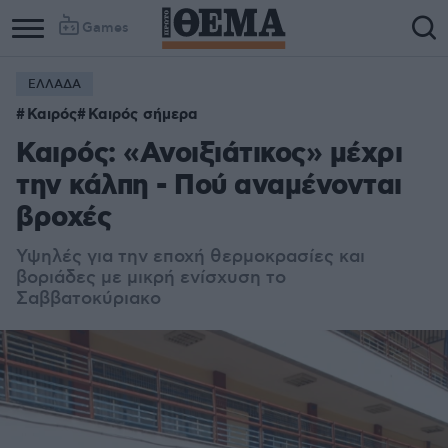
Games
ΕΛΛΑΔΑ
Column
Column
Καιρός
Καιρός σήμερα
1
2
Καιρός: «Ανοιξιάτικος» μέχρι
την κάλπη - Πού αναμένονται
βροχές
Υψηλές για την εποχή θερμοκρασίες και
βοριάδες με μικρή ενίσχυση το
Σαββατοκύριακο