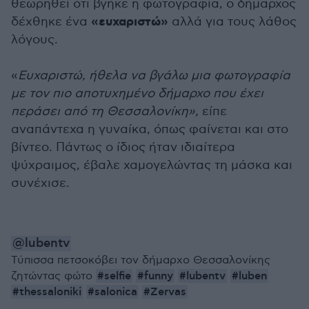
θεωρηθεί ότι βγήκε η φωτογραφία, ο δήμαρχος
«ευχαριστώ»
δέχθηκε ένα
αλλά για τους λάθος
λόγους.
«
Ευχαριστώ, ήθελα να βγάλω μια φωτογραφία
με τον πιο αποτυχημένο δήμαρχο που έχει
περάσει από τη Θεσσαλονίκη»,
είπε
αναπάντεχα η γυναίκα, όπως φαίνεται και στο
βίντεο. Πάντως ο ίδιος ήταν ιδιαίτερα
ψύχραιμος, έβαλε χαμογελώντας τη μάσκα και
συνέχισε.
@lubentv
Τύπισσα πετσοκόβει τον δήμαρχο Θεσσαλονίκης
#selfie
#funny
#lubentv
#luben
ζητώντας φώτο
#thessaloniki
#salonica
#Zervas