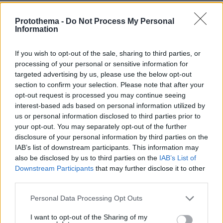
ΑΠΑΝΤΗΣΗ
Protothema -
Do Not Process My Personal
Information
ELENΙ
12.07.2022, 01:00
If you wish to opt-out of the sale, sharing to third parties, or
Η αναιδεια! η αυθαδεια! για να γίνει γνωστή !!! στο
processing of your personal or sensitive information for
internet! Ήταν τιμή της που βρέθηκε με τον δήμαρχο
targeted advertising by us, please use the below opt-out
για να βγάλει μια φωτογραφια!! κριμα
section to confirm your selection. Please note that after your
ΑΠΑΝΤΗΣΗ
opt-out request is processed you may continue seeing
interest-based ads based on personal information utilized by
us or personal information disclosed to third parties prior to
your opt-out. You may separately opt-out of the further
ΦΟΡΤΩΣΗ ΠΕΡΙΣΣΟΤΕΡΩΝ ΣΧΟΛΙΩΝ
disclosure of your personal information by third parties on the
IAB’s list of downstream participants. This information may
also be disclosed by us to third parties on the
IAB’s List of
Downstream Participants
that may further disclose it to other
ΠΡΟΣΘΗΚΗ ΣΧΟΛΙΟΥ
third parties.
ΌΝΟΜΑ *
Please note that this website/app uses one or more Google
Personal Data Processing Opt Outs
services and may gather and store information including but
not limited to your visit or usage behaviour. You may click to
I want to opt-out of the Sharing of my