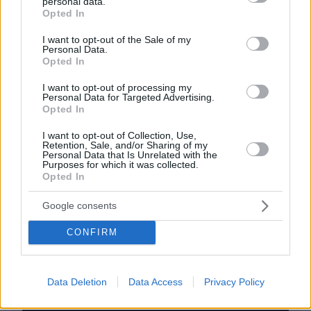
personal data.
grant or deny consent to Google and its third-party tags to
Opted In
use your data for below specified purposes in below Google
consent section.
EMAIL
I want to opt-out of the Sale of my
Personal Data.
Opted In
I want to opt-out of processing my
Personal Data for Targeted Advertising.
Opted In
ΣΧΌΛΙΟ *
I want to opt-out of Collection, Use,
Retention, Sale, and/or Sharing of my
Personal Data that Is Unrelated with the
Purposes for which it was collected.
Opted In
Google consents
CONFIRM
Απομένουν
2500
χαρακτήρες
Data Deletion
Data Access
Privacy Policy