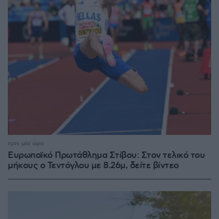
πριν μία ώρα
Ευρωπαϊκό Πρωτάθλημα Στίβου: Στον τελικό του
μήκους ο Τεντόγλου με 8.26μ, δείτε βίντεο