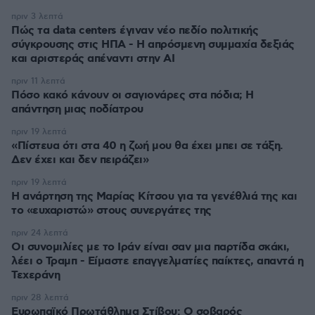
πριν 3 λεπτά
Πώς τα data centers έγιναν νέο πεδίο πολιτικής
σύγκρουσης στις ΗΠΑ - Η απρόσμενη συμμαχία δεξιάς
και αριστεράς απέναντι στην AI
πριν 11 λεπτά
Πόσο κακό κάνουν οι σαγιονάρες στα πόδια; Η
απάντηση μιας ποδίατρου
πριν 19 λεπτά
«Πίστευα ότι στα 40 η ζωή μου θα έχει μπει σε τάξη.
Δεν έχει και δεν πειράζει»
πριν 19 λεπτά
Η ανάρτηση της Μαρίας Κίτσου για τα γενέθλιά της και
το «ευχαριστώ» στους συνεργάτες της
πριν 24 λεπτά
Οι συνομιλίες με το Ιράν είναι σαν μια παρτίδα σκάκι,
λέει ο Τραμπ - Είμαστε επαγγελματίες παίκτες, απαντά η
Τεχεράνη
πριν 28 λεπτά
Ευρωπαϊκό Πρωτάθλημα Στίβου: Ο σοβαρός