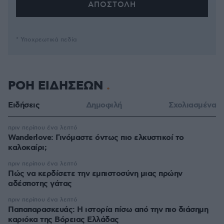
* Υποχρεωτικά πεδία
ΡΟΗ ΕΙΔΗΣΕΩΝ
Ειδήσεις
Δημοφιλή
Σχολιασμένα
πριν περίπου ένα λεπτό
Wanderlove: Γινόμαστε όντως πιο ελκυστικοί το
καλοκαίρι;
πριν περίπου ένα λεπτό
Πώς να κερδίσετε την εμπιστοσύνη μιας πρώην
αδέσποτης γάτας
πριν περίπου ένα λεπτό
Παπαπαρασκευάς: Η ιστορία πίσω από την πιο διάσημη
καριόκα της Βόρειας Ελλάδας