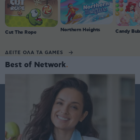
Northern Heights
Candy Bub
Cut The Rope
ΔΕΙΤΕ ΟΛΑ ΤΑ GAMES
Best of Network