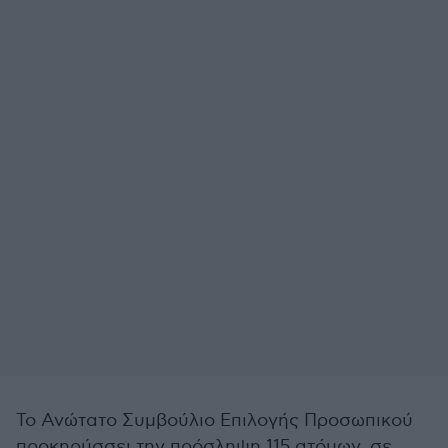
Το Ανώτατο Συμβούλιο Επιλογής Προσωπικού
προκηρύσσει την πρόσληψη 115 ατόμων, σε