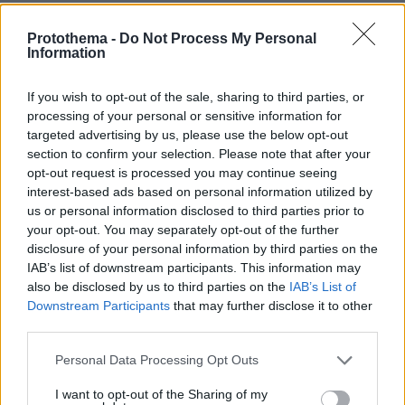
πριν 25 λεπτά
Βλάβη, ατύχημα ή πρόβλημα στο ταξίδι; Η κάλυψη που
Protothema -
Do Not Process My Personal
Information
πολλοί αγνοούν
πριν 31 λεπτά
If you wish to opt-out of the sale, sharing to third parties, or
Χαλαρή έξοδος για τον Κυριάκο Μητσοτάκη και τη
processing of your personal or sensitive information for
σύζυγό του Μαρέβα στα Χανιά, φωτογραφίες
targeted advertising by us, please use the below opt-out
πριν 34 λεπτά
section to confirm your selection. Please note that after your
«Θα μπορούσε να συμβεί σύντομα»: Αισιόδοξος ξανά ο
opt-out request is processed you may continue seeing
Τραμπ για το τέλος του πολέμου με το Ιράν, «δεν
interest-based ads based on personal information utilized by
νομίζω ότι μπορούν ν' αντέξουν πολύ ακόμα»
us or personal information disclosed to third parties prior to
your opt-out. You may separately opt-out of the further
πριν 45 λεπτά
disclosure of your personal information by third parties on the
Διακοπές στη Σίκινο
IAB’s list of downstream participants. This information may
πριν μία ώρα
also be disclosed by us to third parties on the
IAB’s List of
Ο Τραμπ θα απαγορεύσει τη χορήγηση υπηκοότητας στα
Downstream Participants
that may further disclose it to other
παιδιά αλλοδαπών που πηγαίνουν στις ΗΠΑ για να
third parties.
γεννήσουν
Please note that this website/app uses one or more Google
Personal Data Processing Opt Outs
πριν μία ώρα
services and may gather and store information including but
Πώς θα βοηθήσετε τη γάτα σας να συνηθίσει το κλουβί
not limited to your visit or usage behaviour. You may click to
I want to opt-out of the Sharing of my
της