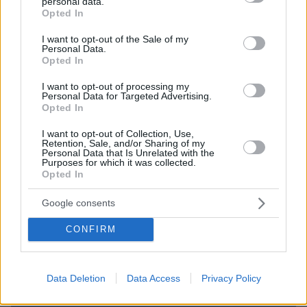
personal data.
grant or deny consent to Google and its third-party tags to
Opted In
06.08.2026, 23:21
use your data for below specified purposes in below Google
Κόπωση της Wall Street μετά τα ρεκόρ εν μέσω
consent section.
I want to opt-out of the Sale of my
αβεβαιότητας για το Ιράν, το πετρέλαιο και τη Fed
Personal Data.
Opted In
06.08.2026, 23:17
Στη ΓΑΔΑ κρατείται η 46χρονη που κατηγορείται για την
I want to opt-out of processing my
επίθεση στη Marfin, δείτε βίντεο και φωτογραφίες
Personal Data for Targeted Advertising.
Opted In
I want to opt-out of Collection, Use,
ΔΕΙΤΕ ΟΛΕΣ ΤΙΣ ΕΙΔΗΣΕΙΣ
Retention, Sale, and/or Sharing of my
Personal Data that Is Unrelated with the
Purposes for which it was collected.
Opted In
ΤΑ ΠΙΟ ΔΗΜΟΦΙΛΗ
Google consents
CONFIRM
Data Deletion
Data Access
Privacy Policy