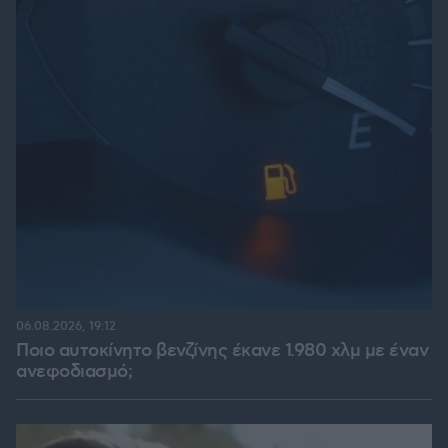
06.08.2026, 19:12
Ποιο αυτοκίνητο βενζίνης έκανε 1.980 χλμ με έναν
ανεφοδιασμό;