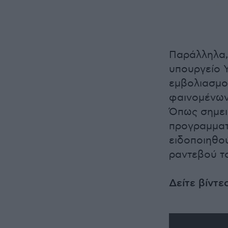
Παράλληλα, 
υπουργείο Υ
εμβολιασμοί
φαινομένων,
Όπως σημειώ
προγραμματ
ειδοποιηθο
ραντεβού τ
Δείτε βίντε