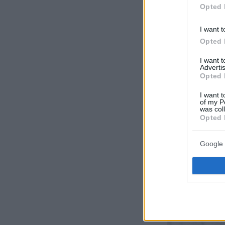
Opted 
I want t
Opted 
I want 
Advertis
Opted 
I want t
of my P
was col
Opted 
Google 