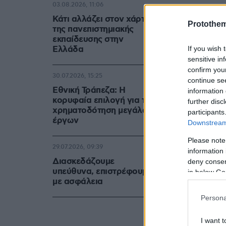
03.08.2026, 11:06
Κάτι αλλάζει στον χάρτη
Protothe
της πανεπιστημιακής
εκπαίδευσης στην
Ελλάδα
If you wish 
sensitive in
confirm you
30.07.2026, 15:25
continue se
Εθνική Τράπεζα: Η
information 
κορυφαία επιλογή για τη
further disc
χρηματοδότηση μεγάλων
participants
έργων
Downstream 
Please note
29.07.2026, 09:39
information 
Διασκεδάζουμε
deny consent
υπεύθυνα, επιστρέφουμε
in below Go
με ασφάλεια
Persona
I want t