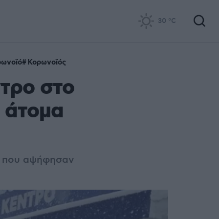
30
°C
ρωνοϊό
Κορωνοϊός
ντρο στο
 άτομα
ες που αψήφησαν