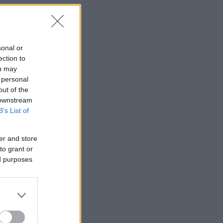
sonal or
ection to
ou may
 personal
out of the
 downstream
B’s List of
er and store
to grant or
ed purposes