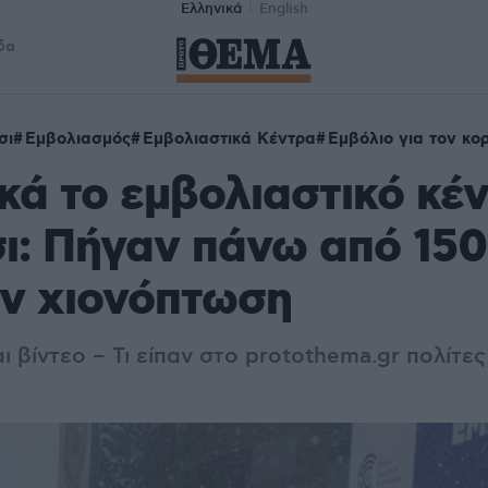
Ελληνικά
English
δα
σι
Εμβολιασμός
Εμβολιαστικά Κέντρα
Εμβόλιο για τον κο
κά το εμβολιαστικό κέ
: Πήγαν πάνω από 150
ην χιονόπτωση
αι βίντεο – Τι είπαν στο protothema.gr πολίτ