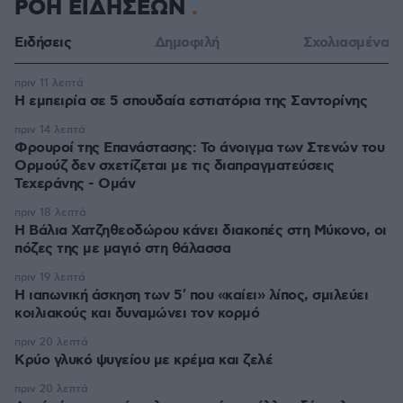
ΡΟΗ ΕΙΔΗΣΕΩΝ
Ειδήσεις
Δημοφιλή
Σχολιασμένα
πριν 11 λεπτά
Η εμπειρία σε 5 σπουδαία εστιατόρια της Σαντορίνης
πριν 14 λεπτά
Φρουροί της Επανάστασης: Το άνοιγμα των Στενών του
Ορμούζ δεν σχετίζεται με τις διαπραγματεύσεις
Τεχεράνης - Ομάν
πριν 18 λεπτά
Η Βάλια Χατζηθεοδώρου κάνει διακοπές στη Μύκονο, οι
πόζες της με μαγιό στη θάλασσα
πριν 19 λεπτά
Η ιαπωνική άσκηση των 5′ που «καίει» λίπος, σμιλεύει
κοιλιακούς και δυναμώνει τον κορμό
πριν 20 λεπτά
Κρύο γλυκό ψυγείου με κρέμα και ζελέ
πριν 20 λεπτά