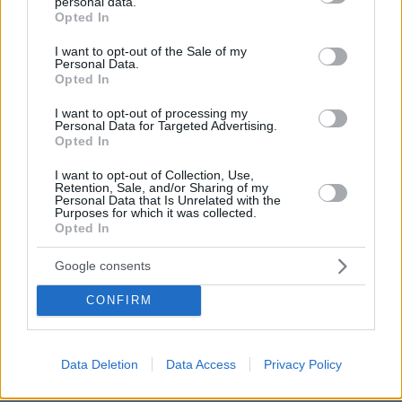
personal data.
grant or deny consent to Google and its third-party tags to
Opted In
19
08.08.2026, 10:56
use your data for below specified purposes in below Google
consent section.
I want to opt-out of the Sale of my
Personal Data.
Opted In
Βρέθηκε σορός σε σπηλιά κοντά στο
I want to opt-out of processing my
εκκλησάκι των Αγίων Ισιδώρων στον
Personal Data for Targeted Advertising.
Λυκαβηττό
Opted In
49
08.08.2026, 12:40
I want to opt-out of Collection, Use,
Retention, Sale, and/or Sharing of my
Personal Data that Is Unrelated with the
Purposes for which it was collected.
Opted In
Καρέ-καρέ η ανάλυση του τροχαίου
Google consents
στις Σέρρες με νεκρούς μητέρα και
γιο: Τι λέει πραγματογνώμονας στο
CONFIRM
protothema
179
08.08.2026, 08:36
Data Deletion
Data Access
Privacy Policy