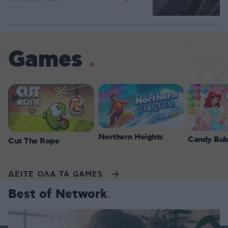
Games
Northern Heights
Candy Bub
Cut The Rope
ΔΕΙΤΕ ΟΛΑ ΤΑ GAMES
Best of Network