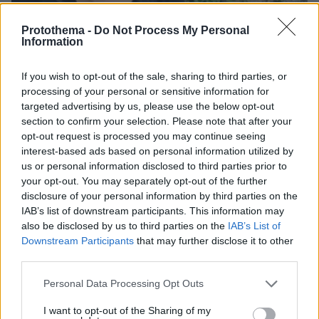
Protothema -
Do Not Process My Personal
Information
If you wish to opt-out of the sale, sharing to third parties, or
processing of your personal or sensitive information for
targeted advertising by us, please use the below opt-out
section to confirm your selection. Please note that after your
opt-out request is processed you may continue seeing
interest-based ads based on personal information utilized by
us or personal information disclosed to third parties prior to
08.08.2026, 12:18
your opt-out. You may separately opt-out of the further
Από τη Μόρια στον γάμο, τη ΜΚΟ και την
disclosure of your personal information by third parties on the
κατηγορία για φόνο: Η σκοτεινή διαδρομή του
IAB’s list of downstream participants. This information may
26χρονου Αφγανού που σκότωσε τη Βρετανίδα
also be disclosed by us to third parties on the
IAB’s List of
στην Κυψέλη
Downstream Participants
that may further disclose it to other
third parties.
Εντοπίστηκε η «Αράχνη» του Άσαντ:
Please note that this website/app uses one or more Google
Personal Data Processing Opt Outs
Πώς ένα ξεχασμένο σημειωματάριο
services and may gather and store information including but
οδήγησε στα ίχνη του διαβόητου
not limited to your visit or usage behaviour. You may click to
I want to opt-out of the Sharing of my
αρχικατασκόπου