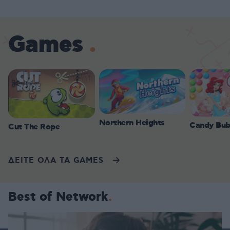
Games
Northern Heights
Candy Bub
Cut The Rope
ΔΕΙΤΕ ΟΛΑ ΤΑ GAMES
Best of Network