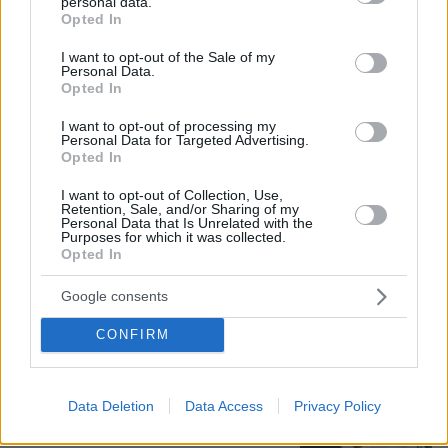
personal data.
grant or deny consent to Google and its third-party tags to
Opted In
use your data for below specified purposes in below Google
consent section.
I want to opt-out of the Sale of my
Personal Data.
Opted In
I want to opt-out of processing my
Personal Data for Targeted Advertising.
Opted In
I want to opt-out of Collection, Use,
07.08.2026, 22:23
Retention, Sale, and/or Sharing of my
Η Λίλα Μπακλέση έφερε στον κόσμο το πρώτο
Personal Data that Is Unrelated with the
Purposes for which it was collected.
της παιδί, δείτε την ανάρτηση του συντρόφου της
Opted In
περί... λαού και εξουσίας
Google consents
Βάλθηκε να τρελάνει κόσμο ο Καντέρ:
CONFIRM
Ο Τούρκος πρώην σέντερ του NBA
δηλώνει ότι πληροί τα κριτήρια...
συμπερίληψης και δηλώνει υποψήφιος
να παίξει στο WNBA
Data Deletion
Data Access
Privacy Policy
8
07.08.2026, 23:30