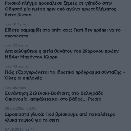
Ρωσικό πλήγμα προκάλεσε ζημιές σε γήπεδο στην
Οδησσό μία ημέρα πριν από αγώνα πρωταθλήματος,
δείτε βίντεο
πριν 31 λεπτά
Είδατε σαμιαμίδι στο σπίτι σας; Γιατί δεν πρέπει να το
σκοτώσετε
πριν 32 λεπτά
Αποκαλύφθηκε η αιτία θανάτου του 29χρονου πρώην
NBAer Μπράντον Κλαρκ
πριν 43 λεπτά
Πώς εξαργυρώνεται το ιδιωτικό πρόγραμμα σύνταξης –
Όλες οι επιλογές
πριν μία ώρα
Συνάντηση Ζελένσκι-Βούτσιτς στο Βελιγράδι:
Οικονομία, ασφάλεια και στο βάθος... Ρωσία
08.08.2026, 00:00
Σιροπιαστά γλυκά: Πού βρίσκουμε από τα καλύτερα
γλυκά ταψιού για το σπίτι
07.08.2026, 23:47