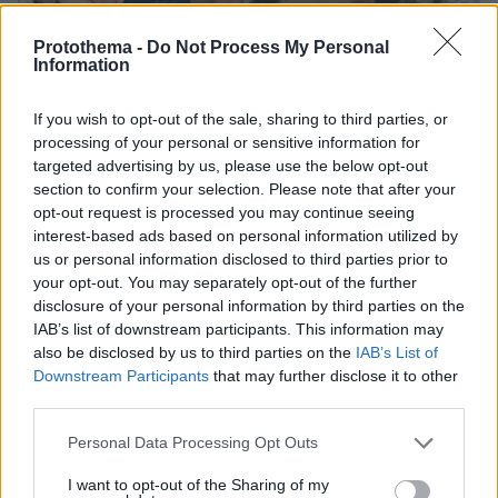
Protothema -
Do Not Process My Personal
Information
07.08.2026, 15:59
If you wish to opt-out of the sale, sharing to third parties, or
Είδος υπό εξαφάνιση οι υπερπολύτεκνοι στην
processing of your personal or sensitive information for
Ελλάδα που γερνάει: Τα... δύο ταψιά μεσημεριανό,
targeted advertising by us, please use the below opt-out
τα επιδόματα, η καθημερινότητά τους
section to confirm your selection. Please note that after your
opt-out request is processed you may continue seeing
interest-based ads based on personal information utilized by
us or personal information disclosed to third parties prior to
your opt-out. You may separately opt-out of the further
disclosure of your personal information by third parties on the
IAB’s list of downstream participants. This information may
also be disclosed by us to third parties on the
IAB’s List of
Downstream Participants
that may further disclose it to other
third parties.
Please note that this website/app uses one or more Google
Personal Data Processing Opt Outs
services and may gather and store information including but
not limited to your visit or usage behaviour. You may click to
I want to opt-out of the Sharing of my