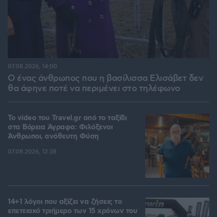
07.08.2026, 14:00
Ο ένας άνθρωπος που η βασίλισσα Ελισάβετ δεν
θα άφηνε ποτέ να περιμένει στο τηλέφωνο
To video του Travel.gr από το ταξίδι
στα Βόρεια Άγραφα: Φιλόξενοι
Άνθρωποι, ανόθευτη Φύση
07.08.2026, 12:38
14+1 λόγοι που αξίζει να ζήσεις το
επετειακό τριήμερο των 15 χρόνων του