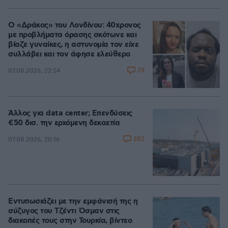
Ο «Δράκος» του Λονδίνου: 40χρονος
με προβλήματα όρασης σκότωνε και
βίαζε γυναίκες, η αστυνομία τον είχε
συλλάβει και τον άφησε ελεύθερο
29
07.08.2026, 22:54
Άλλος για data center; Επενδύσεις
€50 δισ. την ερχόμενη δεκαετία
282
07.08.2026, 20:16
Εντυπωσιάζει με την εμφάνισή της η
σύζυγος του Τζέντι Όσμαν στις
διακοπές τους στην Τουρκία, βίντεο