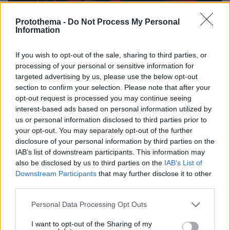
Protothema -
Do Not Process My Personal
Information
If you wish to opt-out of the sale, sharing to third parties, or
processing of your personal or sensitive information for
targeted advertising by us, please use the below opt-out
section to confirm your selection. Please note that after your
opt-out request is processed you may continue seeing
interest-based ads based on personal information utilized by
us or personal information disclosed to third parties prior to
your opt-out. You may separately opt-out of the further
disclosure of your personal information by third parties on the
IAB’s list of downstream participants. This information may
also be disclosed by us to third parties on the
IAB’s List of
Downstream Participants
that may further disclose it to other
third parties.
24.07.2024, 23:06
Please note that this website/app uses one or more Google
Personal Data Processing Opt Outs
Φωτιά σε αποθήκη λιπασμάτων στο Κάτω Σούλι
services and may gather and store information including but
Μαραθώνα
not limited to your visit or usage behaviour. You may click to
I want to opt-out of the Sharing of my