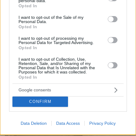
personal data.
Δεν υπάρχει κίνδυνος επέκτασης σε παρακείμενους
grant or deny consent to Google and its third-party tags to
Opted In
χώρους
use your data for below specified purposes in below Google
consent section.
I want to opt-out of the Sale of my
Personal Data.
Opted In
I want to opt-out of processing my
Personal Data for Targeted Advertising.
Opted In
I want to opt-out of Collection, Use,
Retention, Sale, and/or Sharing of my
Personal Data that Is Unrelated with the
Purposes for which it was collected.
Opted In
Google consents
CONFIRM
Data Deletion
Data Access
Privacy Policy