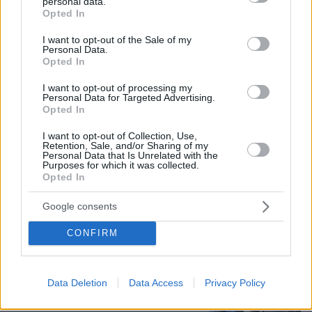
personal data.
grant or deny consent to Google and its third-party tags to
Opted In
use your data for below specified purposes in below Google
consent section.
«Χρυσά» θωρηκτά: Έως 275 δισ.
I want to opt-out of the Sale of my
Personal Data.
δολάρια θα κοστίσει ο στόλος της
Opted In
κλάσης «Ντόναλντ Τραμπ»
06.08.2026, 01:32
I want to opt-out of processing my
Personal Data for Targeted Advertising.
Opted In
I want to opt-out of Collection, Use,
Retention, Sale, and/or Sharing of my
Personal Data that Is Unrelated with the
Οι τρεις λόγοι που ο Κυριάκος
Purposes for which it was collected.
Μητσοτάκης πάει τις κάλπες για Μάιο
Opted In
451
05.08.2026, 10:13
Google consents
CONFIRM
Αμπντούλ Ελ Σαγέντ: Ο
Data Deletion
Data Access
Privacy Policy
μουσουλμάνος γιατρός από το
Μίσιγκαν που κέρδισε το χρίσμα των