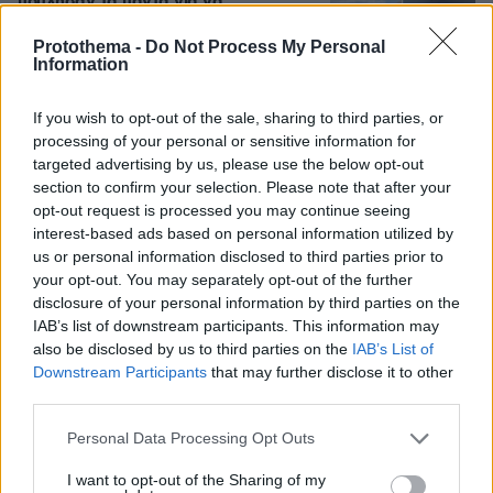
πούλησαν τα πάντα για να
αγοράσουν σπίτι στην Αιγιάλεια,
καταστράφηκε από την πυρκαγιά λίγο
Protothema -
Do Not Process My Personal
πριν μετακομίσουν, φωτογραφίες
Information
133
05.08.2026, 19:53
If you wish to opt-out of the sale, sharing to third parties, or
processing of your personal or sensitive information for
targeted advertising by us, please use the below opt-out
Δείτε βίντεο: Υποψήφιος
section to confirm your selection. Please note that after your
Δημοκρατικός σε παραλία της Χαβάης
opt-out request is processed you may continue seeing
προκαλεί βρίζοντας γυναίκες, πέφτει
ξερός από γροθιά
interest-based ads based on personal information utilized by
us or personal information disclosed to third parties prior to
52
05.08.2026, 21:28
your opt-out. You may separately opt-out of the further
disclosure of your personal information by third parties on the
IAB’s list of downstream participants. This information may
also be disclosed by us to third parties on the
IAB’s List of
Στα decks της Μυκόνου: Οι διάσημοι
Downstream Participants
that may further disclose it to other
dj, οι αμοιβές τους και οι sold out
third parties.
ξέφρενες μέρες και νύχτες
Please note that this website/app uses one or more Google
Personal Data Processing Opt Outs
88
05.08.2026, 15:21
services and may gather and store information including but
not limited to your visit or usage behaviour. You may click to
I want to opt-out of the Sharing of my