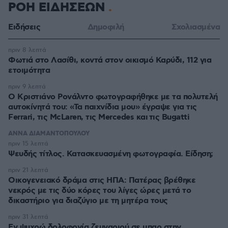
ΡΟΗ ΕΙΔΗΣΕΩΝ
Ειδήσεις
Δημοφιλή
Σχολιασμένα
πριν 8 λεπτά
Φωτιά στο Λασίθι, κοντά στον οικισμό Καρύδι, 112 για
ετοιμότητα
πριν 9 λεπτά
Ο Κριστιάνο Ρονάλντο φωτογραφήθηκε με τα πολυτελή
αυτοκίνητά του: «Τα παιχνίδια μου» έγραψε για τις
Ferrari, τις McLaren, τις Mercedes και τις Bugatti
ΑΝΝΑ ΔΙΑΜΑΝΤΟΠΟΥΛΟΥ
πριν 15 λεπτά
Ψευδής τίτλος. Κατασκευασμένη φωτογραφία. Είδηση;
πριν 21 λεπτά
Οικογενειακό δράμα στις ΗΠΑ: Πατέρας βρέθηκε
νεκρός με τις δύο κόρες του λίγες ώρες μετά το
δικαστήριο για διαζύγιο με τη μητέρα τους
πριν 31 λεπτά
Εν ψυχρώ δολοφονία ζευγαριού σε μπαρ στην