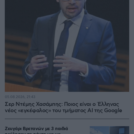
05.08.2026, 21:43
Σερ Ντέμης Χασάμπης: Ποιος είναι ο Έλληνας
νέος «εγκέφαλος» του τμήματος AI της Google
Ζευγάρι Βρετανών με 3 παιδιά