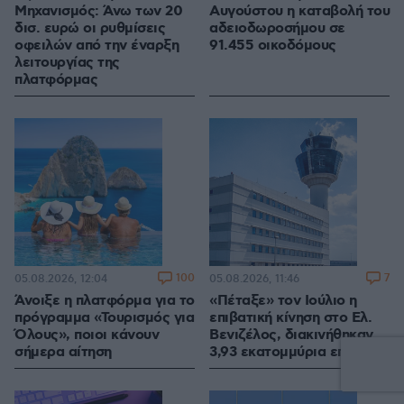
Μηχανισμός: Άνω των 20
Αυγούστου η καταβολή του
δισ. ευρώ οι ρυθμίσεις
αδειοδωροσήμου σε
οφειλών από την έναρξη
91.455 οικοδόμους
λειτουργίας της
πλατφόρμας
100
7
05.08.2026, 12:04
05.08.2026, 11:46
Άνοιξε η πλατφόρμα για το
«Πέταξε» τον Ιούλιο η
πρόγραμμα «Τουρισμός για
επιβατική κίνηση στο Ελ.
Όλους», ποιοι κάνουν
Βενιζέλος, διακινήθηκαν
σήμερα αίτηση
3,93 εκατομμύρια επιβάτες