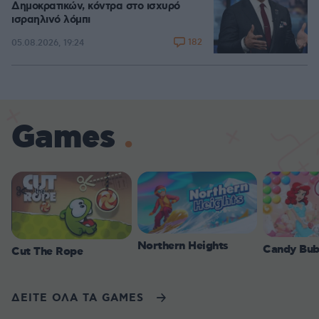
Δημοκρατικών, κόντρα στο ισχυρό
ισραηλινό λόμπι
182
05.08.2026, 19:24
Games
Northern Heights
Candy Bub
Cut The Rope
ΔΕΙΤΕ ΟΛΑ ΤΑ GAMES