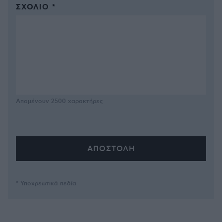
ΣΧΌΛΙΟ *
Απομένουν
2500
χαρακτήρες
* Υποχρεωτικά πεδία