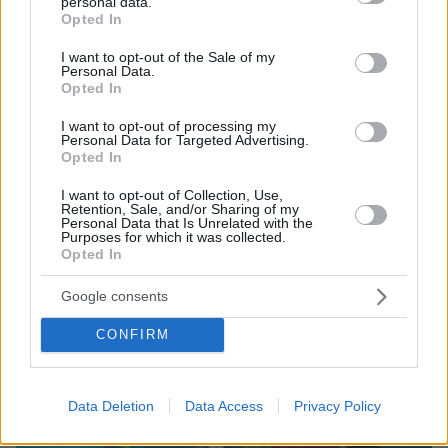
personal data.
μπατσαριά, και άλλες που λατρεύουμε
grant or deny consent to Google and its third-party tags to
Opted In
use your data for below specified purposes in below Google
consent section.
I want to opt-out of the Sale of my
ΔΕΙΤΕ ΟΛΕΣ ΤΙΣ ΕΙΔΗΣΕΙΣ
Personal Data.
Opted In
I want to opt-out of processing my
Personal Data for Targeted Advertising.
ΤΑ ΠΙΟ ΔΗΜΟΦΙΛΗ
Opted In
I want to opt-out of Collection, Use,
Retention, Sale, and/or Sharing of my
Personal Data that Is Unrelated with the
Purposes for which it was collected.
Opted In
Google consents
CONFIRM
Data Deletion
Data Access
Privacy Policy