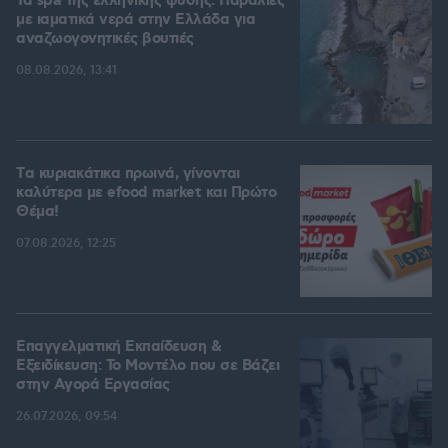
Τα spa της ελληνικής φύσης: Παραλίες
με ιαματικά νερά στην Ελλάδα για
αναζωογονητικές βουτιές
08.08.2026, 13:41
Tα κυριακάτικα πρωινά, γίνονται
καλύτερα με efood market και Πρώτο
Θέμα!
07.08.2026, 12:25
Επαγγελματική Εκπαίδευση &
Εξειδίκευση: Το Mοντέλο που σε Bάζει
στην Aγορά Eργασίας
26.07.2026, 09:54