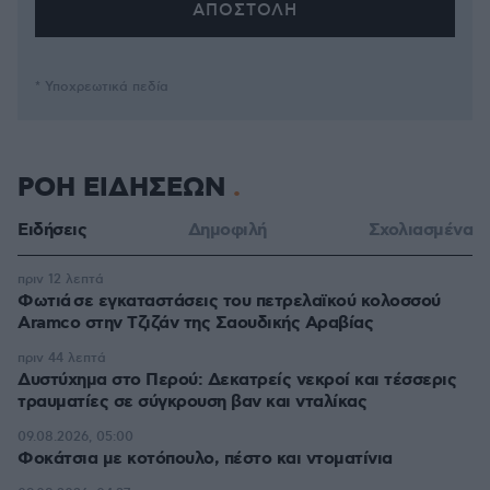
* Υποχρεωτικά πεδία
ΡΟΗ ΕΙΔΗΣΕΩΝ
Ειδήσεις
Δημοφιλή
Σχολιασμένα
πριν 12 λεπτά
Φωτιά σε εγκαταστάσεις του πετρελαϊκού κολοσσού
Aramco στην Τζιζάν της Σαουδικής Αραβίας
πριν 44 λεπτά
Δυστύχημα στο Περού: Δεκατρείς νεκροί και τέσσερις
τραυματίες σε σύγκρουση βαν και νταλίκας
09.08.2026, 05:00
Φοκάτσια με κοτόπουλο, πέστο και ντοματίνια