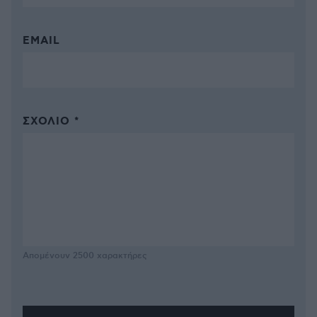
EMAIL
ΣΧΌΛΙΟ *
Απομένουν
2500
χαρακτήρες