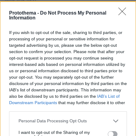
09.08.2026, 04:37
Ακόμη πιο αυστηρά μέτρα από το Παρίσι για τους
κατόχους ηλεκτρικών πατινιών: Κράνος και γιλέκο,
Protothema -
Do Not Process My Personal
Information
διαφορετικά τσουχτερά πρόστιμα
09.08.2026, 04:00
If you wish to opt-out of the sale, sharing to third parties, or
Μαζικός γάμος 1.500 ζευγαριών στη Νιγηρία
processing of your personal or sensitive information for
09.08.2026, 03:05
targeted advertising by us, please use the below opt-out
Τουλάχιστον τρεις νεκροί και πολλοί τραυματίες
section to confirm your selection. Please note that after your
εξαιτίας ρωσικών πληγμάτων στην Ουκρανία
opt-out request is processed you may continue seeing
interest-based ads based on personal information utilized by
09.08.2026, 02:46
us or personal information disclosed to third parties prior to
Συναγερμός στην Έδεσσα για την εξαφάνιση 31χρονου
your opt-out. You may separately opt-out of the further
09.08.2026, 02:08
disclosure of your personal information by third parties on the
«Δώρο» 1 δισ. δολαρίων στη Κολομβία από τις ΗΠΑ
IAB’s list of downstream participants. This information may
μετά την ορκωμοσία του νέου τραμπικού προέδρου
also be disclosed by us to third parties on the
IAB’s List of
Downstream Participants
that may further disclose it to other
09.08.2026, 01:31
third parties.
Τουλάχιστον 22 νεκροί κατά τη σύγκρουση δύο
λεωφορείων στον Νίγηρα
Please note that this website/app uses one or more Google
Personal Data Processing Opt Outs
services and may gather and store information including but
09.08.2026, 01:00
7 ηπειρώτικες πίτες: Φτιάχνουμε πλασίντα, κοθρόπιτα,
not limited to your visit or usage behaviour. You may click to
I want to opt-out of the Sharing of my