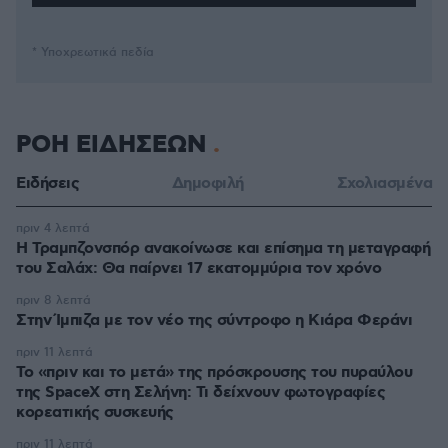
* Υποχρεωτικά πεδία
ΡΟΗ ΕΙΔΗΣΕΩΝ
Ειδήσεις
Δημοφιλή
Σχολιασμένα
πριν 4 λεπτά
Η Τραμπζονσπόρ ανακοίνωσε και επίσημα τη μεταγραφή
του Σαλάχ: Θα παίρνει 17 εκατομμύρια τον χρόνο
πριν 8 λεπτά
Στην Ίμπιζα με τον νέο της σύντροφο η Κιάρα Φεράνι
πριν 11 λεπτά
Το «πριν και το μετά» της πρόσκρουσης του πυραύλου
της SpaceX στη Σελήνη: Τι δείχνουν φωτογραφίες
κορεατικής συσκευής
πριν 11 λεπτά