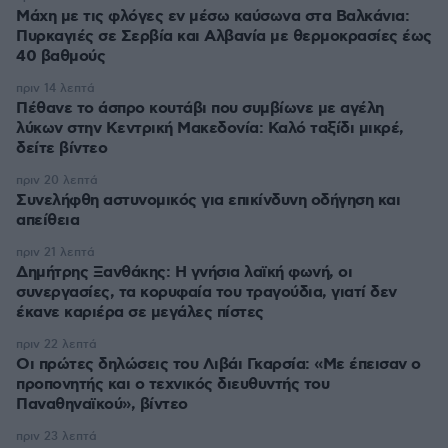
Μάχη με τις φλόγες εν μέσω καύσωνα στα Βαλκάνια:
Πυρκαγιές σε Σερβία και Αλβανία με θερμοκρασίες έως
40 βαθμούς
πριν 14 λεπτά
Πέθανε το άσπρο κουτάβι που συμβίωνε με αγέλη
λύκων στην Κεντρική Μακεδονία: Καλό ταξίδι μικρέ,
δείτε βίντεο
πριν 20 λεπτά
Συνελήφθη αστυνομικός για επικίνδυνη οδήγηση και
απείθεια
πριν 21 λεπτά
Δημήτρης Ξανθάκης: Η γνήσια λαϊκή φωνή, οι
συνεργασίες, τα κορυφαία του τραγούδια, γιατί δεν
έκανε καριέρα σε μεγάλες πίστες
πριν 22 λεπτά
Οι πρώτες δηλώσεις του Λιβάι Γκαρσία: «Με έπεισαν ο
προπονητής και ο τεχνικός διευθυντής του
Παναθηναϊκού», βίντεο
πριν 23 λεπτά