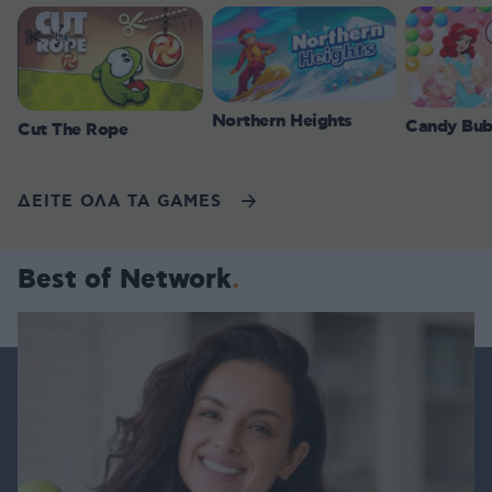
Northern Heights
Candy Bub
Cut The Rope
ΔΕΙΤΕ ΟΛΑ ΤΑ GAMES
Best of Network