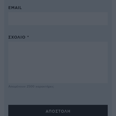
EMAIL
ΣΧΌΛΙΟ *
Απομένουν
2500
χαρακτήρες