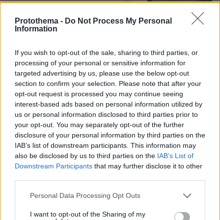
13
06.08.2026, 14:45
Protothema -
Do Not Process My Personal
Information
Πήγαν να κλέψουν καλώδια στον Άγιο
If you wish to opt-out of the sale, sharing to third parties, or
Στέφανο, ο ένας έπαθε
processing of your personal or sensitive information for
ηλεκτροπληξία και έπεσε από ύψος, οι
targeted advertising by us, please use the below opt-out
δύο συνεργοί του τον παράτησαν
νεκρό σε αυτοκίνητο
section to confirm your selection. Please note that after your
opt-out request is processed you may continue seeing
135
06.08.2026, 12:10
interest-based ads based on personal information utilized by
us or personal information disclosed to third parties prior to
your opt-out. You may separately opt-out of the further
«Τα παιδιά έχουν μια μικρή ίωση»: Το
disclosure of your personal information by third parties on the
τελευταίο μήνυμα της μητέρας στον
IAB’s list of downstream participants. This information may
πρώην σύζυγό της πριν δολοφονήσει
also be disclosed by us to third parties on the
IAB’s List of
τα τέσσερα παιδιά τους
Downstream Participants
that may further disclose it to other
68
06.08.2026, 04:44
third parties.
Please note that this website/app uses one or more Google
Personal Data Processing Opt Outs
services and may gather and store information including but
not limited to your visit or usage behaviour. You may click to
I want to opt-out of the Sharing of my
Με κλαρίνα και μοιρολόγια το