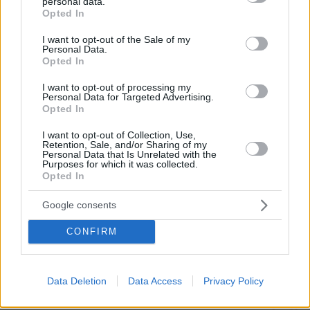
personal data.
grant or deny consent to Google and its third-party tags to
τελευταίο αντίο στον Λάκη Χαλκιά στο
Opted In
A' Νεκροταφείο, συντετριμμένη η
use your data for below specified purposes in below Google
οικογένειά του
consent section.
I want to opt-out of the Sale of my
Personal Data.
11
06.08.2026, 13:10
Opted In
I want to opt-out of processing my
Personal Data for Targeted Advertising.
Opted In
Το εξωτικό φρούτο που καλλιεργείται
μόνο σε ένα ελληνικό νησί
I want to opt-out of Collection, Use,
Retention, Sale, and/or Sharing of my
11
06.08.2026, 10:57
Personal Data that Is Unrelated with the
Purposes for which it was collected.
Opted In
Google consents
CONFIRM
Games
Data Deletion
Data Access
Privacy Policy