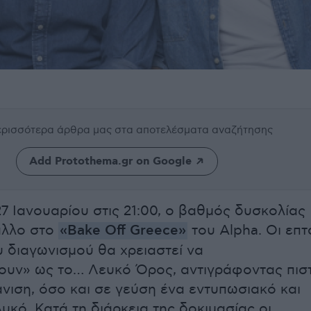
περισσότερα άρθρα μας
στα αποτελέσματα αναζήτησης
Add Protothema.gr on Google
27 Ιανουαρίου στις 21:00, ο βαθμός δυσκολίας
 άλλο στο
«Bake Off Greece»
του Alpha. Οι επτ
υ διαγωνισμού θα χρειαστεί να
υν» ως το… Λευκό Όρος, αντιγράφοντας πισ
νιση, όσο και σε γεύση ένα εντυπωσιακό και
υκό. Κατά τη διάρκεια της δοκιμασίας οι