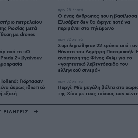
πριν 28 λεπτά
Ο ένας άνθρωπος που η βασίλισσα
ιστήριο πετρελαίου
Ελισάβετ δεν θα άφηνε ποτέ να
της Ρωσίας μετά
περιμένει στο τηλέφωνο
ίθεση με drones
πριν 32 λεπτά
Συμπληρώθηκαν 22 χρόνια από τον
άρ από το «Ο
θάνατο του Δημήτρη Παπαμιχαήλ: 
Prada 2» βγαίνουν
ανάρτηση της Φίνος Φιλμ για το
ημοπρασία
«γοητευτικό λεβεντόπαιδο του
ελληνικού σινεμά»
Holland: Γιόρτασαν
πριν 32 λεπτά
 ένα άκρως ιδιωτικό
Πυργί: Mία μεγάλη βόλτα στο χωρι
ή εξοχή
της Χίου με τους τοίχους σαν κέντ
Σ ΕΙΔΗΣΕΙΣ