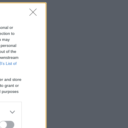
sonal or
ection to
ou may
 personal
out of the
 downstream
B’s List of
er and store
to grant or
ed purposes