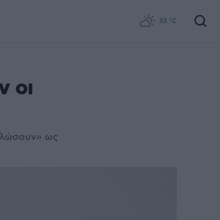
33
°C
ν οι
αλώσουν» ως