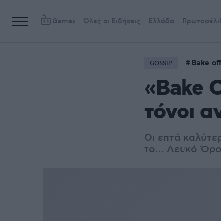
Games
Όλες οι Ειδήσεις
Ελλάδα
Πρωτοσέλι
Bake of
GOSSIP
«Bake O
τόνοι α
Οι επτά καλύτε
το… Λευκό Όρο