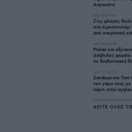
Αύγουστο
πριν 10 λεπτά
Στις φλόγες διυλ
στο Κρασνοντάρ 
από ουκρανική επ
πριν 13 λεπτά
Ρούχα και αξεσου
Διάβολος φοράει 
σε διαδικτυακή δ
πριν 16 λεπτά
Zendaya και Tom 
τον γάμο τους με
πάρτι στην αγγλικ
ΔΕΙΤΕ ΟΛΕΣ ΤΙ