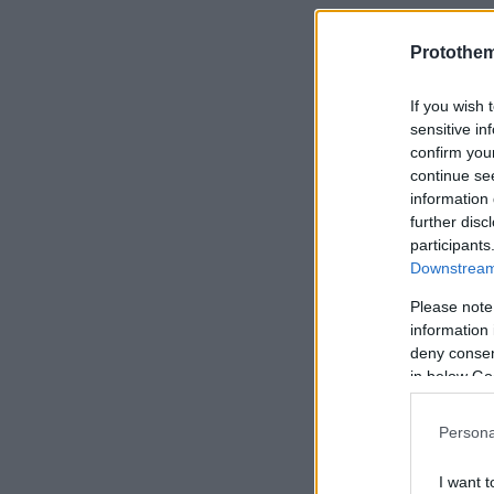
Protothe
If you wish 
sensitive in
confirm you
continue se
information 
further disc
participants
Downstream 
Please note
information 
deny consent
in below Go
Persona
I want t