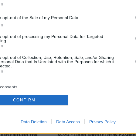
In
protothema.gr στο Google News
ο
και μάθετε πρώτοι όλες
o opt-out of the Sale of my Personal Data.
In
Ειδήσεις
ελευταίες
από την Ελλάδα και τον Κόσμο, τη στιγ
to opt-out of processing my Personal Data for Targeted
Protothema.gr
 στο
ing.
In
o opt-out of Collection, Use, Retention, Sale, and/or Sharing
ersonal Data that Is Unrelated with the Purposes for which it
lected.
In
Ειδήσεις
Δημοφιλή
Σχολιασμ
ΣΕΩΝ
consents
ι μόνο το κρέας –
πριν 21 λεπτά
CONFIRM
ούτα με πρωτεΐνη
Σε αυτή τη χώρα όλα τα νέα
πιάτο σας
αυτοκίνητα είναι ηλεκτρικά
Data Deletion
Data Access
Privacy Policy
πριν 23 λεπτά
ια προσελκύουν
Δοκιμάζουμε το επιβλητικό Volvo
ική επιτυχία τον
XC90 - Πόσο κοστίζει στην Ελλάδα