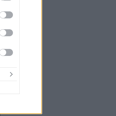
μή
ένα
;