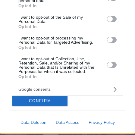
personal data.
grant or deny consent to Google and its third-party tags to
Opted In
use your data for below specified purposes in below Google
consent section.
I want to opt-out of the Sale of my
Personal Data.
Opted In
I want to opt-out of processing my
Personal Data for Targeted Advertising.
Opted In
I want to opt-out of Collection, Use,
Retention, Sale, and/or Sharing of my
Personal Data that Is Unrelated with the
Purposes for which it was collected.
Opted In
07.08.2026, 19:39
Κυριάκος Μητσοτάκης: Το πρώτο μου και το
Google consents
αγαπημένο μου αυτοκίνητο
CONFIRM
Data Deletion
Data Access
Privacy Policy