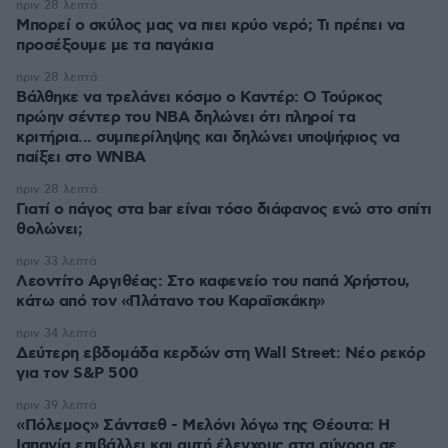
πριν 28 λεπτά
Μπορεί ο σκύλος μας να πιει κρύο νερό; Τι πρέπει να
προσέξουμε με τα παγάκια
πριν 28 λεπτά
Βάλθηκε να τρελάνει κόσμο ο Καντέρ: Ο Τούρκος
πρώην σέντερ του NBA δηλώνει ότι πληροί τα
κριτήρια... συμπερίληψης και δηλώνει υποψήφιος να
παίξει στο WNBA
πριν 28 λεπτά
Γιατί ο πάγος στα bar είναι τόσο διάφανος ενώ στο σπίτι
θολώνει;
πριν 33 λεπτά
Λεοντίτο Αργιθέας: Στο καφενείο του παπά Χρήστου,
κάτω από τον «Πλάτανο του Καραϊσκάκη»
πριν 34 λεπτά
Δεύτερη εβδομάδα κερδών στη Wall Street: Νέο ρεκόρ
για τον S&P 500
πριν 39 λεπτά
«Πόλεμος» Σάντσεθ - Μελόνι λόγω της Θέουτα: Η
Ισπανία επιβάλλει και αυτή έλεγχους στα σύνορα σε