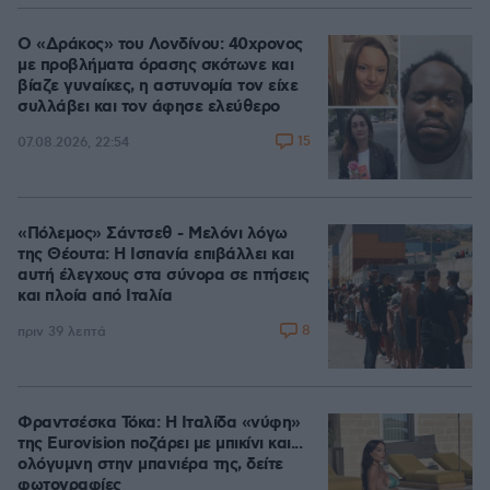
Ο «Δράκος» του Λονδίνου: 40χρονος
με προβλήματα όρασης σκότωνε και
βίαζε γυναίκες, η αστυνομία τον είχε
συλλάβει και τον άφησε ελεύθερο
15
07.08.2026, 22:54
«Πόλεμος» Σάντσεθ - Μελόνι λόγω
της Θέουτα: Η Ισπανία επιβάλλει και
αυτή έλεγχους στα σύνορα σε πτήσεις
και πλοία από Ιταλία
8
πριν 39 λεπτά
Φραντσέσκα Τόκα: Η Ιταλίδα «νύφη»
της Eurovision ποζάρει με μπικίνι και...
ολόγυμνη στην μπανιέρα της, δείτε
φωτογραφίες