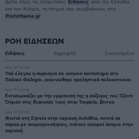
Ειδήσεις
Δείτε όλες τις τελευταίες
από την Ελλάδα
και τον Κόσμο, τη στιγμή που συμβαίνουν, στο
Protothema.gr
ΡΟΗ ΕΙΔΗΣΕΩΝ
Ειδήσεις
Δημοφιλή
Σχολιασμένα
πριν 10 λεπτά
Υπό έλεγχο η πυρκαγιά σε ισόγειο κατάστημα στο
Παλαιό Φάληρο, εκκενώθηκε προληπτικά πολυκατοικία
πριν 15 λεπτά
Εντυπωσιάζει με την εμφάνισή της η σύζυγος του Τζέντι
Όσμαν στις διακοπές τους στην Τουρκία, βίντεο
πριν 17 λεπτά
Φωτιά στη Σητεία στην περιοχή Αχλάδια, κοντά σε
πάρκο με ανεμογεννήτριες, πνέουν ισχυροί άνεμοι στην
περιοχή