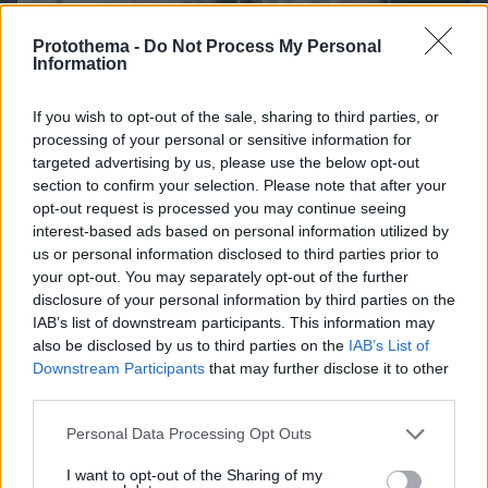
Protothema -
Do Not Process My Personal
Information
If you wish to opt-out of the sale, sharing to third parties, or
processing of your personal or sensitive information for
targeted advertising by us, please use the below opt-out
07.08.2026, 18:31
section to confirm your selection. Please note that after your
Καρκίνος παχέος εντέρου: Το απλό τεστ που
opt-out request is processed you may continue seeing
συνδέθηκε με 50% λιγότερους θανάτους – Το
interest-based ads based on personal information utilized by
παράδειγμα της Ισπανίας
us or personal information disclosed to third parties prior to
your opt-out. You may separately opt-out of the further
disclosure of your personal information by third parties on the
IAB’s list of downstream participants. This information may
also be disclosed by us to third parties on the
IAB’s List of
Downstream Participants
that may further disclose it to other
third parties.
Please note that this website/app uses one or more Google
Personal Data Processing Opt Outs
services and may gather and store information including but
not limited to your visit or usage behaviour. You may click to
I want to opt-out of the Sharing of my