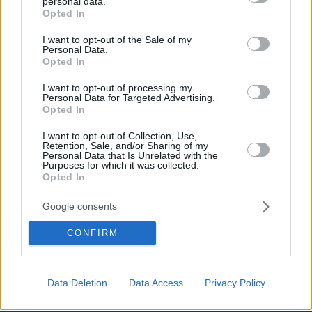
personal data.
grant or deny consent to Google and its third-party tags to
Opted In
use your data for below specified purposes in below Google
consent section.
I want to opt-out of the Sale of my
Personal Data.
Opted In
I want to opt-out of processing my
Personal Data for Targeted Advertising.
Opted In
I want to opt-out of Collection, Use,
Retention, Sale, and/or Sharing of my
Personal Data that Is Unrelated with the
Purposes for which it was collected.
Opted In
Google consents
CONFIRM
10.08.2026, 09:10
Στο σφυρί η άγνωστη συλλογή πανάκριβων
αυτοκινήτων του Γιώργου Τράγκα
Data Deletion
Data Access
Privacy Policy