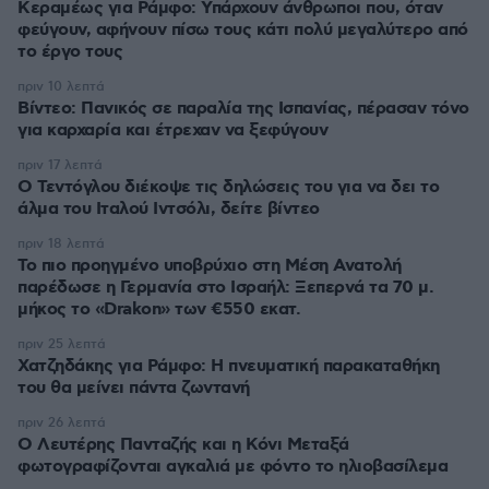
Κεραμέως για Ράμφο: Υπάρχουν άνθρωποι που, όταν
φεύγουν, αφήνουν πίσω τους κάτι πολύ μεγαλύτερο από
το έργο τους
πριν 10 λεπτά
Βίντεο: Πανικός σε παραλία της Ισπανίας, πέρασαν τόνο
για καρχαρία και έτρεχαν να ξεφύγουν
πριν 17 λεπτά
Ο Τεντόγλου διέκοψε τις δηλώσεις του για να δει το
άλμα του Ιταλού Ιντσόλι, δείτε βίντεο
πριν 18 λεπτά
Το πιο προηγμένο υποβρύχιο στη Μέση Ανατολή
παρέδωσε η Γερμανία στο Ισραήλ: Ξεπερνά τα 70 μ.
μήκος το «Drakon» των €550 εκατ.
πριν 25 λεπτά
Χατζηδάκης για Ράμφο: Η πνευματική παρακαταθήκη
του θα μείνει πάντα ζωντανή
πριν 26 λεπτά
Ο Λευτέρης Πανταζής και η Κόνι Μεταξά
φωτογραφίζονται αγκαλιά με φόντο το ηλιοβασίλεμα