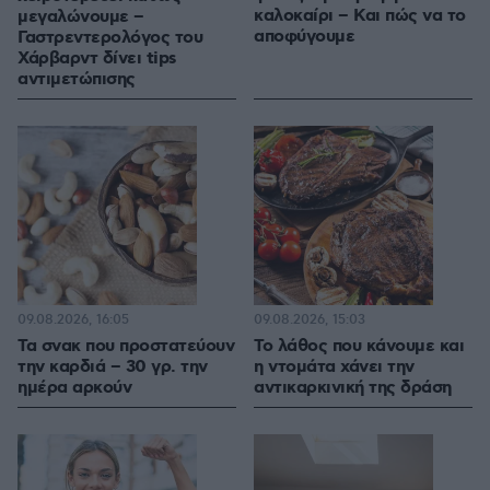
καλοκαίρι – Και πώς να το
μεγαλώνουμε –
αποφύγουμε
Γαστρεντερολόγος του
Χάρβαρντ δίνει tips
αντιμετώπισης
09.08.2026, 16:05
09.08.2026, 15:03
Τα σνακ που προστατεύουν
Το λάθος που κάνουμε και
την καρδιά – 30 γρ. την
η ντομάτα χάνει την
ημέρα αρκούν
αντικαρκινική της δράση