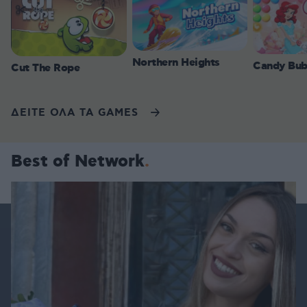
Northern Heights
Candy Bub
Cut The Rope
ΔΕΙΤΕ ΟΛΑ ΤΑ GAMES
Best of Network