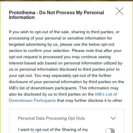
Protothema -
Do Not Process My Personal
Information
If you wish to opt-out of the sale, sharing to third parties, or
processing of your personal or sensitive information for
targeted advertising by us, please use the below opt-out
section to confirm your selection. Please note that after your
opt-out request is processed you may continue seeing
interest-based ads based on personal information utilized by
us or personal information disclosed to third parties prior to
10.08.2026, 14:01
your opt-out. You may separately opt-out of the further
Η 24χρονη αριστούχος της Ιατρικής Αθηνών, που
disclosure of your personal information by third parties on the
διάβασε τον Ιπποκρατικό Όρκο, μιλά για τον
IAB’s list of downstream participants. This information may
«άριστο γιατρό»
also be disclosed by us to third parties on the
IAB’s List of
Downstream Participants
that may further disclose it to other
third parties.
Please note that this website/app uses one or more Google
Personal Data Processing Opt Outs
services and may gather and store information including but
not limited to your visit or usage behaviour. You may click to
I want to opt-out of the Sharing of my