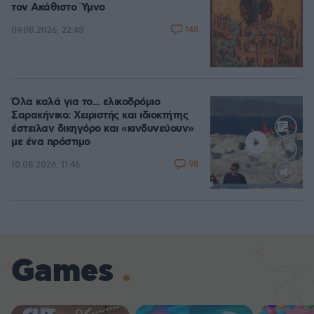
τον Ακάθιστο Ύμνο
148
09.08.2026, 22:48
Όλα καλά για το... ελικοδρόμιο
Σαρακήνικο: Χειριστής και ιδιοκτήτης
έστειλαν δικηγόρο και «κινδυνεύουν»
με ένα πρόστιμο
98
10.08.2026, 11:46
Loaded
:
100.00%
Games