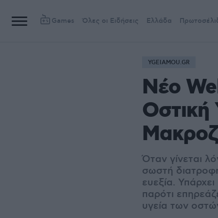
Games
Όλες οι Ειδήσεις
Ελλάδα
Πρωτοσέλι
YGEIAMOU.GR
Νέο Web
Οστική 
Μακροζ
Όταν γίνεται λό
σωστή διατροφή
ευεξία. Υπάρχε
παρότι επηρεάζε
υγεία των οστώ