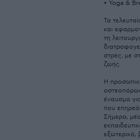
• Yoga & Br
Τα τελευταί
και εφαρμο
τη λειτουργι
διατροφογεν
στρες, με σ
ζωής.
Η προσωπικ
οστεοπόρωσ
έναυσμα γι
που επηρεά
Σήμερα, μέ
εκπαιδευτικ
εξωτερικό,