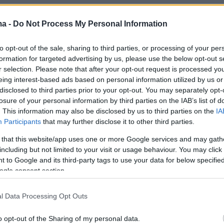
κή υγεία είναι τόσο σημαντική;
ma -
Do Not Process My Personal Information
to opt-out of the sale, sharing to third parties, or processing of your per
 αποτελούν απλώς το «σκελετικό πλαίσιο» το
formation for targeted advertising by us, please use the below opt-out s
ναι ένας ζωντανός ιστός που επηρεάζει την
r selection. Please note that after your opt-out request is processed y
α, την ισορροπία, τη δύναμη και τελικά την
eing interest-based ads based on personal information utilized by us or
disclosed to third parties prior to your opt-out. You may separately opt-
μας να ζούμε ενεργά και ανεξάρτητα όσο
losure of your personal information by third parties on the IAB’s list of
ε.
. This information may also be disclosed by us to third parties on the
IA
Participants
that may further disclose it to other third parties.
 τα σύγχρονα επιστημονικά δεδομένα, η
 that this website/app uses one or more Google services and may gath
τικής μάζας και η οστεοπόρωση
including but not limited to your visit or usage behaviour. You may click 
 to Google and its third-party tags to use your data for below specifi
ονται στα σημαντικότερα προβλήματα
ogle consent section.
γείας παγκοσμίως. Τα κατάγματα που
ι με την οστεοπόρωση μπορούν να επηρεάσου
l Data Processing Opt Outs
ην ποιότητα ζωής, περιορίζοντας την
α και αυξάνοντας την εξάρτηση από τρίτους.
o opt-out of the Sharing of my personal data.