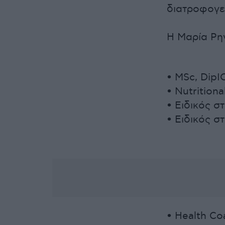
διατροφογεν
Η Μαρία Ρη
• MSc, Dip
• Nutritiona
• Ειδικός σ
• Ειδικός σ
• Health Co