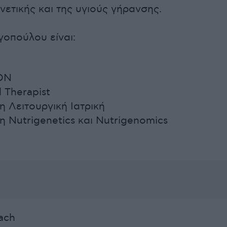
ετικής και της υγιούς γήρανσης.
γοπούλου είναι:
ION
l Therapist
τη Λειτουργική Ιατρική
τη Nutrigenetics και Nutrigenomics
ach