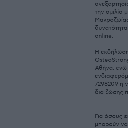
ανεξαρτησία
την ομιλία 
Μακροζωίας»
δυνατότητα
online.
Η εκδήλωση
OsteoStrong
Αθήνα, ενώ 
ενδιαφερόμ
7298209 η 
δια ζώσης 
Για όσους 
μπορούν να