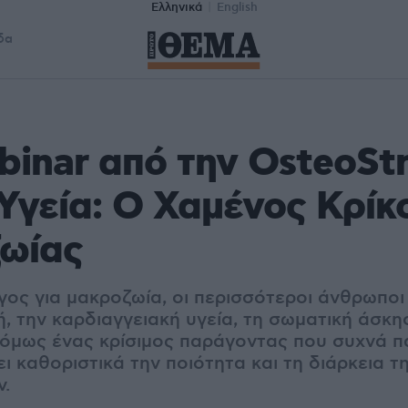
Ελληνικά
English
δα
inar από την OsteoSt
Υγεία: Ο Χαμένος Κρίκ
ωίας
γος για μακροζωία, οι περισσότεροι άνθρωποι
, την καρδιαγγειακή υγεία, τη σωματική άσκησ
ι όμως ένας κρίσιμος παράγοντας που συχνά π
ι καθοριστικά την ποιότητα και τη διάρκεια τ
ν.