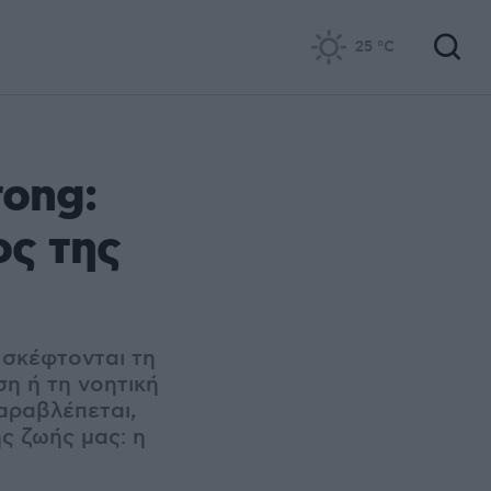
25
°C
rong:
ος της
 σκέφτονται τη
η ή τη νοητική
αραβλέπεται,
ης ζωής μας: η