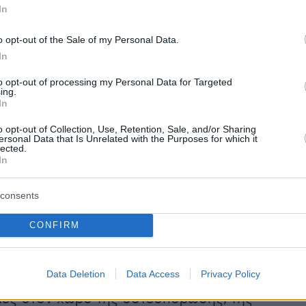
In
o opt-out of the Sale of my Personal Data.
 θα παρουσιαστούν τα νεότερα επιστημονικά
In
υ συνδέουν την οστική υγεία με τη
to opt-out of processing my Personal Data for Targeted
 ενώ θα αναλυθούν οι παράγοντες που
ing.
In
 την υγεία των οστών σε κάθε στάδιο της
λληλα, οι συμμετέχοντες θα ενημερωθούν για
o opt-out of Collection, Use, Retention, Sale, and/or Sharing
ersonal Data that Is Unrelated with the Purposes for which it
ς πρόληψης, της διατροφής, της άσκησης και
lected.
In
ζωής στη διατήρηση ενός ισχυρού και
σκελετού.
consents
ια: Μαρία Ρηγοπούλου
CONFIRM
ιλήτρια της εκδήλωσης είναι η Μαρία
Data Deletion
Data Access
Privacy Policy
 μία από τις πλέον εξειδικευμένες
ίες στον χώρο της οστεοπόρωσης, της