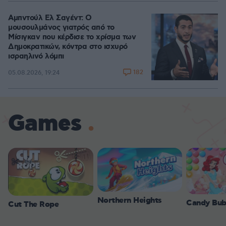
Αμπντούλ Ελ Σαγέντ: Ο
μουσουλμάνος γιατρός από το
Μίσιγκαν που κέρδισε το χρίσμα των
Δημοκρατικών, κόντρα στο ισχυρό
ισραηλινό λόμπι
182
05.08.2026, 19:24
Games
Northern Heights
Candy Bub
Cut The Rope