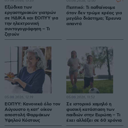
05.08.2026, 13:20
1
05.08.2026, 12:50
Εξώδικα των
Πεπτικό: Τι παθαίνουμε
εργαστηριακών γιατρών
όταν δεν τρώμε κρέας για
σε ΗΔΙΚΑ και ΕΟΠΥΥ για
μεγάλο διάστημα; Έρευνα
την ηλεκτρονική
απαντά
συνταγογράφηση – Τι
ζητούν
05.08.2026, 12:19
05.08.2026, 11:52
ΕΟΠΥΥ: Κανονικά όλο τον
Σε ιστορικό χαμηλό η
Αύγουστο η κατ’ οίκον
φυσική κατάσταση των
αποστολή Φαρμάκων
παιδιών στην Ευρώπη – Τι
Υψηλού Κόστους
έχει αλλάξει σε 60 χρόνια