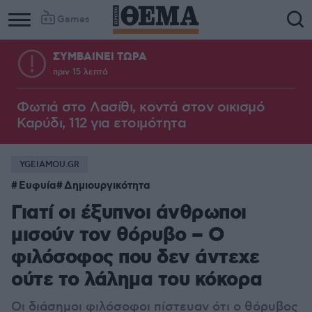
Games
ΣΥΜΒΑΙΝΕΙ ΤΩΡΑ
πριν 15 λεπτά
Φωτιά στο Λασίθι, κοντά στον οικισμό
Καρύδι, 112 για ετοιμότητα
YGEIAMOU.GR
Ευφυία
Δημιουργικότητα
Γιατί οι έξυπνοι άνθρωποι
μισούν τον θόρυβο – Ο
φιλόσοφος που δεν άντεχε
ούτε το λάλημα του κόκορα
Οι διάσημοι φιλόσοφοι πίστευαν ότι ο θόρυβος