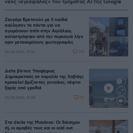
νέος «εγκέφαλος» του τμήματος AI της Google
Ζευγάρι Βρετανών με 3 παιδιά
πούλησαν τα πάντα για να
αγοράσουν σπίτι στην Αιγιάλεια,
καταστράφηκε από την πυρκαγιά λίγο
πριν μετακομίσουν, φωτογραφίες
133
05.08.2026, 19:53
Δείτε βίντεο: Υποψήφιος
Δημοκρατικός σε παραλία της Χαβάης
προκαλεί βρίζοντας γυναίκες, πέφτει
ξερός από γροθιά
52
05.08.2026, 21:28
Loaded
:
100.00%
Στα decks της Μυκόνου: Οι διάσημοι
dj, οι αμοιβές τους και οι sold out