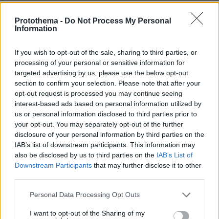
ΔΕΙΤΕ ΟΛΑ ΤΑ GAMES
Protothema -
Do Not Process My Personal
Best of Network
Information
If you wish to opt-out of the sale, sharing to third parties, or
processing of your personal or sensitive information for
targeted advertising by us, please use the below opt-out
section to confirm your selection. Please note that after your
opt-out request is processed you may continue seeing
interest-based ads based on personal information utilized by
us or personal information disclosed to third parties prior to
your opt-out. You may separately opt-out of the further
disclosure of your personal information by third parties on the
IAB’s list of downstream participants. This information may
also be disclosed by us to third parties on the
IAB’s List of
Downstream Participants
that may further disclose it to other
third parties.
Please note that this website/app uses one or more Google
Personal Data Processing Opt Outs
services and may gather and store information including but
not limited to your visit or usage behaviour. You may click to
I want to opt-out of the Sharing of my