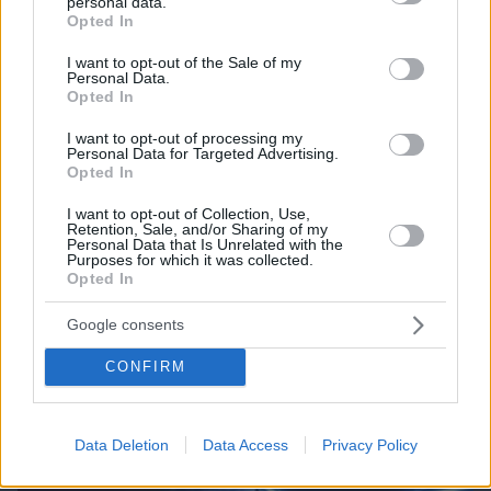
personal data.
grant or deny consent to Google and its third-party tags to
Opted In
use your data for below specified purposes in below Google
consent section.
I want to opt-out of the Sale of my
Personal Data.
05.08.2026, 18:31
Opted In
Μια βιοτεχνολόγος έχασε 10 κιλά χωρίς να
στερηθεί το αγαπημένο της φαγητό – Οι 8
I want to opt-out of processing my
Personal Data for Targeted Advertising.
συνήθειες που έκαναν τη διαφορά
Opted In
I want to opt-out of Collection, Use,
Retention, Sale, and/or Sharing of my
Personal Data that Is Unrelated with the
Purposes for which it was collected.
Opted In
Google consents
CONFIRM
Data Deletion
Data Access
Privacy Policy