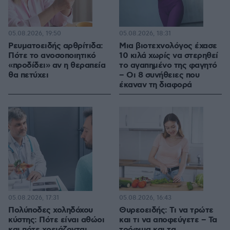
05.08.2026, 19:50
05.08.2026, 18:31
Ρευματοειδής αρθρίτιδα:
Μια βιοτεχνολόγος έχασε
Πότε το ανοσοποιητικό
10 κιλά χωρίς να στερηθεί
«προδίδει» αν η θεραπεία
το αγαπημένο της φαγητό
θα πετύχει
– Οι 8 συνήθειες που
έκαναν τη διαφορά
05.08.2026, 17:31
05.08.2026, 16:43
Πολύποδες χοληδόχου
Θυρεοειδής: Τι να τρώτε
κύστης: Πότε είναι αθώοι
και τι να αποφεύγετε – Τα
και πότε χρειάζονται
τρόφιμα και τα