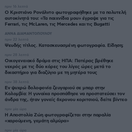
πριν 16 λεπτά
Ο Κριστιάνο Ρονάλντο φωτογραφήθηκε με τα πολυτελή
αυτοκίνητά του: «Τα παιχνίδια μου» έγραψε για τις
Ferrari, τις McLaren, τις Mercedes και τις Bugatti
ΑΝΝΑ ΔΙΑΜΑΝΤΟΠΟΥΛΟΥ
πριν 22 λεπτά
Ψευδής τίτλος. Κατασκευασμένη φωτογραφία. Είδηση;
πριν 28 λεπτά
Οικογενειακό δράμα στις ΗΠΑ: Πατέρας βρέθηκε
νεκρός με τις δύο κόρες του λίγες ώρες μετά το
δικαστήριο για διαζύγιο με τη μητέρα τους
πριν 38 λεπτά
Εν ψυχρώ δολοφονία ζευγαριού σε μπαρ στην
Κολομβία: Η γυναίκα προσπάθησε να προστατεύσει τον
άνδρα της, ήταν γονείς 6χρονου κοριτσιού, δείτε βίντεο
πριν μία ώρα
H Αποστολία Ζώη φωτογραφίζεται στην παραλία
«χαρούμενη, γεμάτη αλμύρα»
πριν μία ώρα