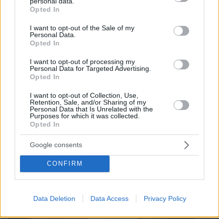
personal data.
grant or deny consent to Google and its third-party tags to
Opted In
use your data for below specified purposes in below Google
consent section.
I want to opt-out of the Sale of my
Personal Data.
Opted In
I want to opt-out of processing my
Personal Data for Targeted Advertising.
Opted In
πριν 33 λεπτά
I want to opt-out of Collection, Use,
Retention, Sale, and/or Sharing of my
Δωρεάν αντικατάσταση των παλιών αυτοκινήτων
Personal Data that Is Unrelated with the
με ηλεκτρικά
Purposes for which it was collected.
Opted In
Google consents
CONFIRM
Data Deletion
Data Access
Privacy Policy