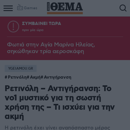
Games
ΣΥΜΒΑΙΝΕΙ ΤΩΡΑ
πριν μία ώρα
Φωτιά στην Aγία Μαρίνα Ηλείας,
σηκώθηκαν τρία αεροσκάφη
YGEIAMOU.GR
Ρετινόλη
Ακμή
Αντιγήρανση
Ρετινόλη – Αντιγήρανση: Το
νο1 μυστικό για τη σωστή
χρήση της – Τι ισχύει για την
ακμή
Η ρετινόλη έχει γίνει αναπόσπαστο μέρος