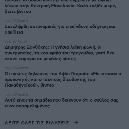
Πέθανε το άσπρο κουτάβι που συμβίωνε με αγέλη
λύκων στην Κεντρική Μακεδονία: Καλό ταξίδι μικρέ,
δείτε βίντεο
πριν 26 λεπτά
Συνελήφθη αστυνομικός για επικίνδυνη οδήγηση και
απείθεια
πριν 27 λεπτά
Δημήτρης Ξανθάκης: Η γνήσια λαϊκή φωνή, οι
συνεργασίες, τα κορυφαία του τραγούδια, γιατί δεν
έκανε καριέρα σε μεγάλες πίστες
πριν 28 λεπτά
Οι πρώτες δηλώσεις του Λιβάι Γκαρσία: «Με έπεισαν ο
προπονητής και ο τεχνικός διευθυντής του
Παναθηναϊκού», βίντεο
πριν 29 λεπτά
Αυτά είναι τα σημάδια που δείχνουν ότι ο σκύλος σας
είναι παραμελημένος
ΔΕΙΤΕ ΟΛΕΣ ΤΙΣ ΕΙΔΗΣΕΙΣ