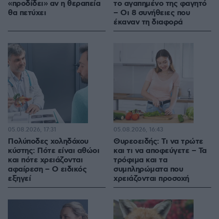
«προδίδει» αν η θεραπεία
το αγαπημένο της φαγητό
θα πετύχει
– Οι 8 συνήθειες που
έκαναν τη διαφορά
05.08.2026, 17:31
05.08.2026, 16:43
Πολύποδες χοληδόχου
Θυρεοειδής: Τι να τρώτε
κύστης: Πότε είναι αθώοι
και τι να αποφεύγετε – Τα
και πότε χρειάζονται
τρόφιμα και τα
αφαίρεση – Ο ειδικός
συμπληρώματα που
εξηγεί
χρειάζονται προσοχή