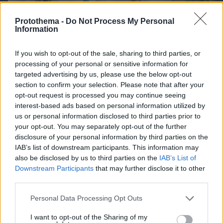
Protothema -
Do Not Process My Personal
Information
06.08.2026, 08:01
If you wish to opt-out of the sale, sharing to third parties, or
Τα φρούτα που επιλέγουν 4 ενδοκρινολόγοι για
processing of your personal or sensitive information for
καλύτερο έλεγχο του σακχάρου – Το ένα μειώνει
targeted advertising by us, please use the below opt-out
το λίπος στην κοιλιά
section to confirm your selection. Please note that after your
opt-out request is processed you may continue seeing
interest-based ads based on personal information utilized by
us or personal information disclosed to third parties prior to
your opt-out. You may separately opt-out of the further
disclosure of your personal information by third parties on the
IAB’s list of downstream participants. This information may
also be disclosed by us to third parties on the
IAB’s List of
Downstream Participants
that may further disclose it to other
third parties.
Please note that this website/app uses one or more Google
Personal Data Processing Opt Outs
services and may gather and store information including but
not limited to your visit or usage behaviour. You may click to
I want to opt-out of the Sharing of my