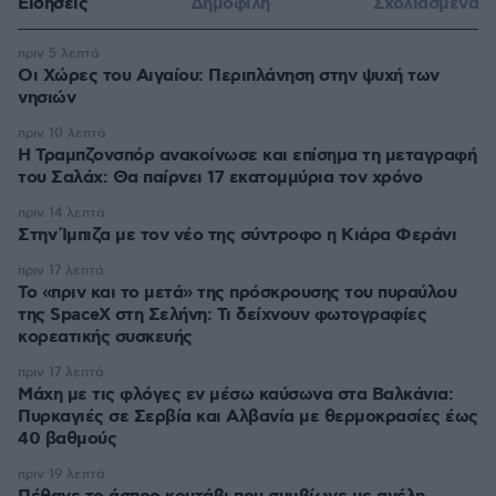
Ειδήσεις
Δημοφιλή
Σχολιασμένα
πριν 5 λεπτά
Οι Xώρες του Αιγαίου: Περιπλάνηση στην ψυχή των
νησιών
πριν 10 λεπτά
Η Τραμπζονσπόρ ανακοίνωσε και επίσημα τη μεταγραφή
του Σαλάχ: Θα παίρνει 17 εκατομμύρια τον χρόνο
πριν 14 λεπτά
Στην Ίμπιζα με τον νέο της σύντροφο η Κιάρα Φεράνι
πριν 17 λεπτά
Το «πριν και το μετά» της πρόσκρουσης του πυραύλου
της SpaceX στη Σελήνη: Τι δείχνουν φωτογραφίες
κορεατικής συσκευής
πριν 17 λεπτά
Μάχη με τις φλόγες εν μέσω καύσωνα στα Βαλκάνια:
Πυρκαγιές σε Σερβία και Αλβανία με θερμοκρασίες έως
40 βαθμούς
πριν 19 λεπτά