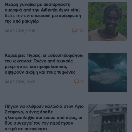
Νεαρή γυναίκα με ακατέργαστη
ομορφιά από την Αιθιοπία έγινε viral,
δείτε την εντυπωσιακή μεταμόρφωσή
της από μακιγιέρ
192
06.08.2026, 09:18
Καρχαρίες τίγρεις, οι «σκουπιδοφάγοι»
του ωκεανού: Τρώνε από αχινούς
μέχρι γάτες και προφυλακτικά,
αψηφούν ακόμη και τους τυφώνες
13
06.08.2026, 14:45
Πήγαν να κλέψουν καλώδια στον Άγιο
Στέφανο, ο ένας έπαθε
ηλεκτροπληξία και έπεσε από ύψος, οι
δύο συνεργοί του τον παράτησαν
νεκρό σε αυτοκίνητο