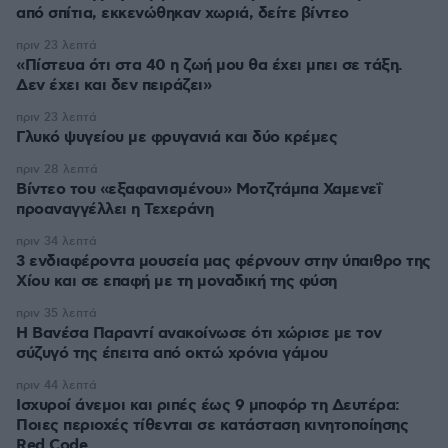
από σπίτια, εκκενώθηκαν χωριά, δείτε βίντεο
πριν 23 λεπτά
«Πίστευα ότι στα 40 η ζωή μου θα έχει μπει σε τάξη.
Δεν έχει και δεν πειράζει»
πριν 23 λεπτά
Γλυκό ψυγείου με φρυγανιά και δύο κρέμες
πριν 28 λεπτά
Βίντεο του «εξαφανισμένου» Μοτζτάμπα Χαμενεΐ
προαναγγέλλει η Τεχεράνη
πριν 34 λεπτά
3 ενδιαφέροντα μουσεία μας φέρνουν στην ύπαιθρο της
Χίου και σε επαφή με τη μοναδική της φύση
πριν 35 λεπτά
Η Βανέσα Παραντί ανακοίνωσε ότι χώρισε με τον
σύζυγό της έπειτα από οκτώ χρόνια γάμου
πριν 44 λεπτά
Ισχυροί άνεμοι και ριπές έως 9 μποφόρ τη Δευτέρα:
Ποιες περιοχές τίθενται σε κατάσταση κινητοποίησης
Red Code