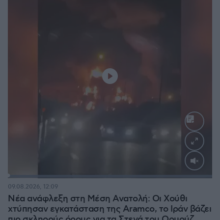
Loaded
:
100.00%
09.08.2026, 12:09
Νέα ανάφλεξη στη Μέση Ανατολή: Οι Χούθι
χτύπησαν εγκατάσταση της Aramco, το Ιράν βάζει
πιο σκληρούς όρους για τα Στενά του Ορμούζ