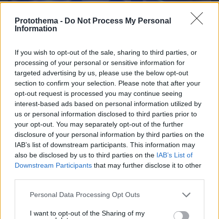
Protothema -
Do Not Process My Personal
Information
If you wish to opt-out of the sale, sharing to third parties, or
processing of your personal or sensitive information for
targeted advertising by us, please use the below opt-out
section to confirm your selection. Please note that after your
opt-out request is processed you may continue seeing
interest-based ads based on personal information utilized by
us or personal information disclosed to third parties prior to
09.08.2026, 07:29
your opt-out. You may separately opt-out of the further
Το νέο... καλοκαιρινό κόλπο που κάνουν οι
disclosure of your personal information by third parties on the
κλέφτες αυτοκινήτων στην Ελλάδα
IAB’s list of downstream participants. This information may
also be disclosed by us to third parties on the
IAB’s List of
Downstream Participants
that may further disclose it to other
third parties.
Please note that this website/app uses one or more Google
Personal Data Processing Opt Outs
services and may gather and store information including but
not limited to your visit or usage behaviour. You may click to
I want to opt-out of the Sharing of my