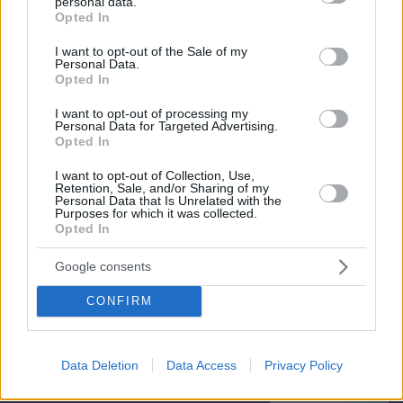
personal data.
grant or deny consent to Google and its third-party tags to
Opted In
use your data for below specified purposes in below Google
consent section.
I want to opt-out of the Sale of my
Personal Data.
Opted In
I want to opt-out of processing my
Personal Data for Targeted Advertising.
Opted In
I want to opt-out of Collection, Use,
Retention, Sale, and/or Sharing of my
Personal Data that Is Unrelated with the
Purposes for which it was collected.
Opted In
Google consents
09.08.2026, 12:30
CONFIRM
Τα ζώδια που πετυχαίνουν όταν δεν ακολουθούν
την παραδοσιακή επαγγελματική πορεία
Data Deletion
Data Access
Privacy Policy
5 ελληνικά νησιά για ήσυχες διακοπές