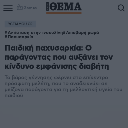
Games
YGEIAMOU.GR
Column
Column
Αντίσταση στην ινσουλίνη
Λιποβαρή μωρά
1
2
Παχυσαρκία
Παιδική παχυσαρκία: Ο
παράγοντας που αυξάνει τον
κίνδυνο εμφάνισης διαβήτη
Το βάρος γέννησης φέρνει στο επίκεντρο
πρόσφατη μελέτη, που το αναδεικνύει σε
μείζονα παράγοντα για τη μελλοντική υγεία του
παιδιού