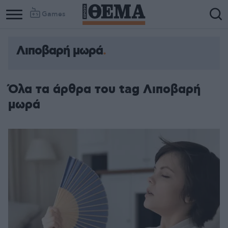
Games
Λιποβαρή μωρά
Column
Column
1
2
Όλα τα άρθρα του tag Λιποβαρή
μωρά