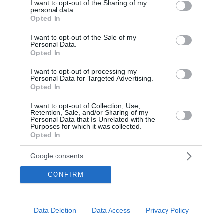
not limited to your visit or usage behaviour. You may click to
I want to opt-out of the Sharing of my
Παιδική παχυσαρκία: Ο παράγοντας που αυξάνει τον
personal data.
grant or deny consent to Google and its third-party tags to
κίνδυνο εμφάνισης διαβήτη
Opted In
use your data for below specified purposes in below Google
Το βάρος γέννησης φέρνει στο επίκεντρο πρόσφατη
consent section.
I want to opt-out of the Sale of my
μελέτη, που το αναδεικνύει σε μείζονα παράγοντα
Personal Data.
Opted In
για τη μελλοντική υγεία του παιδιού
I want to opt-out of processing my
Personal Data for Targeted Advertising.
Opted In
I want to opt-out of Collection, Use,
Retention, Sale, and/or Sharing of my
Personal Data that Is Unrelated with the
Purposes for which it was collected.
Opted In
Google consents
CONFIRM
Data Deletion
Data Access
Privacy Policy