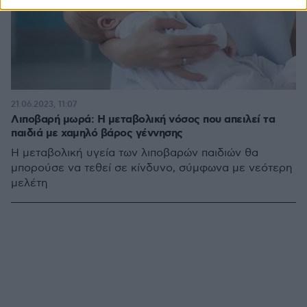
21.06.2023, 11:07
Λιποβαρή μωρά: Η μεταβολική νόσος που απειλεί τα
παιδιά με χαμηλό βάρος γέννησης
H μεταβολική υγεία των λιποβαρών παιδιών θα
μπορούσε να τεθεί σε κίνδυνο, σύμφωνα με νεότερη
μελέτη