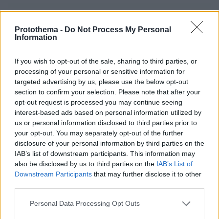
Protothema -
Do Not Process My Personal
Information
If you wish to opt-out of the sale, sharing to third parties, or
processing of your personal or sensitive information for
targeted advertising by us, please use the below opt-out
section to confirm your selection. Please note that after your
opt-out request is processed you may continue seeing
interest-based ads based on personal information utilized by
us or personal information disclosed to third parties prior to
your opt-out. You may separately opt-out of the further
disclosure of your personal information by third parties on the
IAB’s list of downstream participants. This information may
also be disclosed by us to third parties on the
IAB’s List of
Downstream Participants
that may further disclose it to other
third parties.
Please note that this website/app uses one or more Google
Personal Data Processing Opt Outs
services and may gather and store information including but
26.06.2024, 14:45