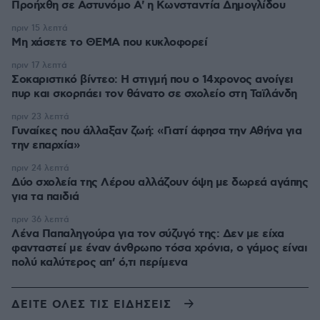
Προήχθη σε Αστυνόμο Α' η Κωνσταντία Δημογλίδου
πριν 15 λεπτά
Μη χάσετε το ΘΕΜΑ που κυκλοφορεί
πριν 17 λεπτά
Σοκαριστικό βίντεο: Η στιγμή που ο 14χρονος ανοίγει
πυρ και σκορπάει τον θάνατο σε σχολείο στη Ταϊλάνδη
πριν 23 λεπτά
Γυναίκες που άλλαξαν ζωή: «Γιατί άφησα την Αθήνα για
την επαρχία»
πριν 24 λεπτά
Δύο σχολεία της Λέρου αλλάζουν όψη με δωρεά αγάπης
για τα παιδιά
πριν 36 λεπτά
Λένα Παπαληγούρα για τον σύζυγό της: Δεν με είχα
φανταστεί με έναν άνθρωπο τόσα χρόνια, ο γάμος είναι
πολύ καλύτερος απ’ ό,τι περίμενα
ΔΕΙΤΕ ΟΛΕΣ ΤΙΣ ΕΙΔΗΣΕΙΣ