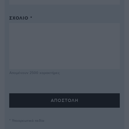
ΣΧΌΛΙΟ *
Απομένουν
2500
χαρακτήρες
* Υποχρεωτικά πεδία