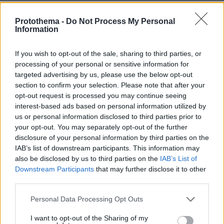
Καρέ-καρέ η ανάλυση του τροχαίου
στις Σέρρες με νεκρούς μητέρα και
Protothema -
Do Not Process My Personal
Information
γιο: Τι λέει πραγματογνώμονας στο
protothema
If you wish to opt-out of the sale, sharing to third parties, or
181
08.08.2026, 08:36
processing of your personal or sensitive information for
targeted advertising by us, please use the below opt-out
section to confirm your selection. Please note that after your
opt-out request is processed you may continue seeing
Η φωτογραφία του Τσιτσιπά αγκαλιά
interest-based ads based on personal information utilized by
με τη σύντροφό του στην Ελβετία και
η βραδινή έξοδός τους για φαγητό
us or personal information disclosed to third parties prior to
your opt-out. You may separately opt-out of the further
79
08.08.2026, 09:14
disclosure of your personal information by third parties on the
IAB’s list of downstream participants. This information may
also be disclosed by us to third parties on the
IAB’s List of
Downstream Participants
that may further disclose it to other
third parties.
Ο «Δράκος» του Λονδίνου: 40χρονος
με προβλήματα όρασης σκότωνε και
Please note that this website/app uses one or more Google
Personal Data Processing Opt Outs
βίαζε γυναίκες, η αστυνομία τον είχε
services and may gather and store information including but
συλλάβει και τον άφησε ελεύθερο
not limited to your visit or usage behaviour. You may click to
I want to opt-out of the Sharing of my