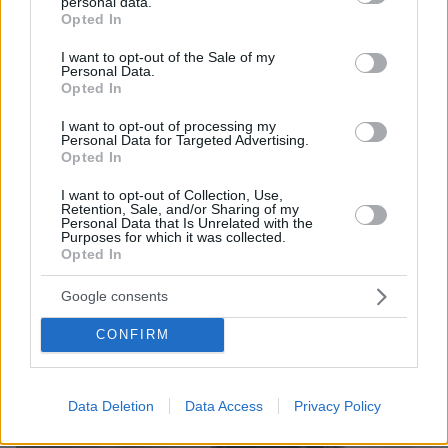
personal data.
grant or deny consent to Google and its third-party tags to
83
07.08.2026, 22:54
Opted In
use your data for below specified purposes in below Google
consent section.
I want to opt-out of the Sale of my
Personal Data.
Opted In
Games
I want to opt-out of processing my
Personal Data for Targeted Advertising.
Opted In
I want to opt-out of Collection, Use,
Retention, Sale, and/or Sharing of my
Personal Data that Is Unrelated with the
Purposes for which it was collected.
Opted In
Northern Heights
Candy Bub
Cut The Rope
Google consents
CONFIRM
ΔΕΙΤΕ ΟΛΑ ΤΑ GAMES
Best of Network
Data Deletion
Data Access
Privacy Policy