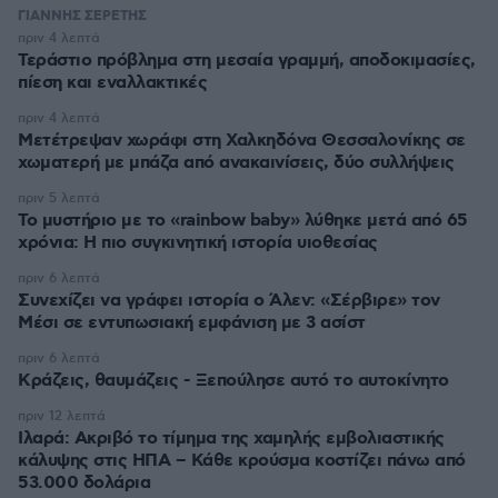
ΓΙΑΝΝΗΣ ΣΕΡΕΤΗΣ
πριν 4 λεπτά
Τεράστιο πρόβλημα στη μεσαία γραμμή, αποδοκιμασίες,
πίεση και εναλλακτικές
πριν 4 λεπτά
Μετέτρεψαν χωράφι στη Χαλκηδόνα Θεσσαλονίκης σε
χωματερή με μπάζα από ανακαινίσεις, δύο συλλήψεις
πριν 5 λεπτά
Το μυστήριο με το «rainbow baby» λύθηκε μετά από 65
χρόνια: Η πιο συγκινητική ιστορία υιοθεσίας
πριν 6 λεπτά
Συνεχίζει να γράφει ιστορία ο Άλεν: «Σέρβιρε» τον
Μέσι σε εντυπωσιακή εμφάνιση με 3 ασίστ
πριν 6 λεπτά
Κράζεις, θαυμάζεις - Ξεπούλησε αυτό το αυτοκίνητο
πριν 12 λεπτά
Ιλαρά: Ακριβό το τίμημα της χαμηλής εμβολιαστικής
κάλυψης στις ΗΠΑ – Κάθε κρούσμα κοστίζει πάνω από
53.000 δολάρια