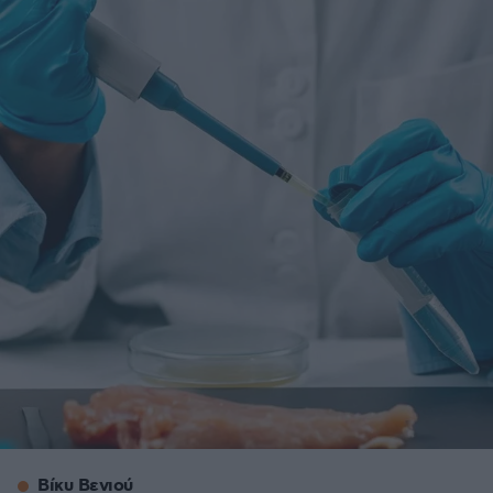
Βίκυ Βενιού