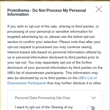
Protothema -
Do Not Process My Personal
Information
If you wish to opt-out of the sale, sharing to third parties, or
processing of your personal or sensitive information for
targeted advertising by us, please use the below opt-out
section to confirm your selection. Please note that after your
opt-out request is processed you may continue seeing
interest-based ads based on personal information utilized by
us or personal information disclosed to third parties prior to
your opt-out. You may separately opt-out of the further
disclosure of your personal information by third parties on the
06.08.2026, 08:01
IAB’s list of downstream participants. This information may
Τα φρούτα που επιλέγουν 4 ενδοκρινολόγοι για
also be disclosed by us to third parties on the
IAB’s List of
καλύτερο έλεγχο του σακχάρου – Το ένα μειώνει
Downstream Participants
that may further disclose it to other
το λίπος στην κοιλιά
third parties.
Please note that this website/app uses one or more Google
Personal Data Processing Opt Outs
services and may gather and store information including but
not limited to your visit or usage behaviour. You may click to
I want to opt-out of the Sharing of my