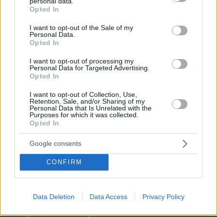
personal data.
grant or deny consent to Google and its third-party tags to
Opted In
use your data for below specified purposes in below Google
consent section.
I want to opt-out of the Sale of my
Personal Data.
Opted In
I want to opt-out of processing my
Personal Data for Targeted Advertising.
Opted In
I want to opt-out of Collection, Use,
Retention, Sale, and/or Sharing of my
Personal Data that Is Unrelated with the
Purposes for which it was collected.
Opted In
Google consents
CONFIRM
05.08.2026, 13:51
Data Deletion
Data Access
Privacy Policy
Ξεκίνησε η προπώληση εισιτηρίων για τη
μεγαλύτερη έκθεση αυτοκινήτου της Ευρώπης