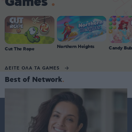
Games
Northern Heights
Candy Bub
Cut The Rope
ΔΕΙΤΕ ΟΛΑ ΤΑ GAMES
Best of Network