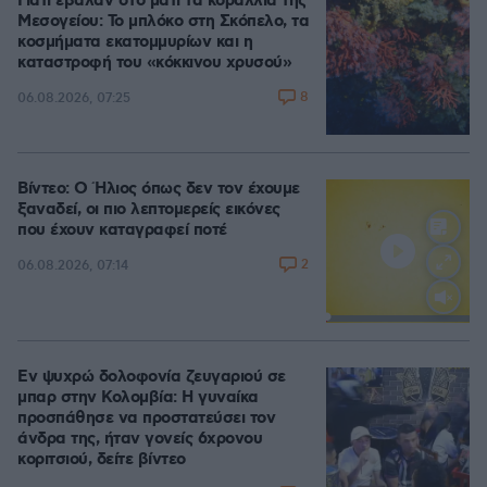
Γιατί έβαλαν στο μάτι τα κοράλλια της
Μεσογείου: Το μπλόκο στη Σκόπελο, τα
κοσμήματα εκατομμυρίων και η
καταστροφή του «κόκκινου χρυσού»
8
06.08.2026, 07:25
Βίντεο: Ο Ήλιος όπως δεν τον έχουμε
ξαναδεί, οι πιο λεπτομερείς εικόνες
που έχουν καταγραφεί ποτέ
2
06.08.2026, 07:14
Loaded
:
100.00%
Εν ψυχρώ δολοφονία ζευγαριού σε
μπαρ στην Κολομβία: Η γυναίκα
προσπάθησε να προστατεύσει τον
άνδρα της, ήταν γονείς 6χρονου
κοριτσιού, δείτε βίντεο