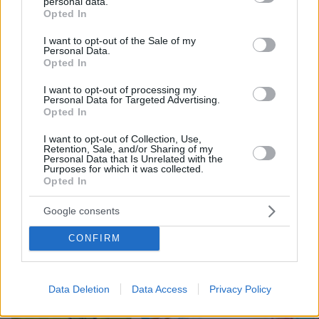
personal data.
grant or deny consent to Google and its third-party tags to
Opted In
36
07.08.2026, 20:57
use your data for below specified purposes in below Google
consent section.
I want to opt-out of the Sale of my
Personal Data.
Opted In
22 χρόνια από τα εγκαίνια της
γέφυρας Ρίου-Αντιρρίου: Αντέχει
I want to opt-out of processing my
Personal Data for Targeted Advertising.
πρόσκρουση με δεξαμενόπλοιο,
Opted In
τυφώνες και κόστισε 800 εκατ. ευρώ
I want to opt-out of Collection, Use,
72
07.08.2026, 09:08
Retention, Sale, and/or Sharing of my
Personal Data that Is Unrelated with the
Purposes for which it was collected.
Opted In
Games
Google consents
CONFIRM
Data Deletion
Data Access
Privacy Policy