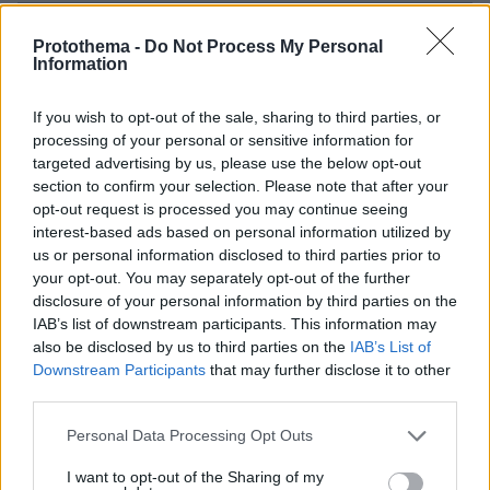
Νέες καταγγελίες στην Ελπίδα για τη
Protothema -
Do Not Process My Personal
Δημοκρατία: Γρατσία, Γαλανός,
Information
Καρυστιανού και αυλικοί το
μετέτρεψαν σε φοβικό αρχηγικό
If you wish to opt-out of the sale, sharing to third parties, or
κόμμα
processing of your personal or sensitive information for
99
07.08.2026, 19:33
targeted advertising by us, please use the below opt-out
section to confirm your selection. Please note that after your
opt-out request is processed you may continue seeing
Ο «Δράκος» του Λονδίνου: 40χρονος
interest-based ads based on personal information utilized by
με προβλήματα όρασης σκότωνε και
us or personal information disclosed to third parties prior to
βίαζε γυναίκες, η αστυνομία τον είχε
your opt-out. You may separately opt-out of the further
συλλάβει και τον άφησε ελεύθερο
disclosure of your personal information by third parties on the
IAB’s list of downstream participants. This information may
34
07.08.2026, 22:54
also be disclosed by us to third parties on the
IAB’s List of
Downstream Participants
that may further disclose it to other
third parties.
Φραντσέσκα Τόκα: Η Ιταλίδα «νύφη»
Please note that this website/app uses one or more Google
Personal Data Processing Opt Outs
της Eurovision ποζάρει με μπικίνι και...
services and may gather and store information including but
ολόγυμνη στην μπανιέρα της, δείτε
not limited to your visit or usage behaviour. You may click to
I want to opt-out of the Sharing of my
φωτογραφίες