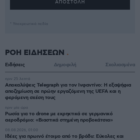
* Υποχρεωτικά πεδία
ΡΟΗ ΕΙΔΗΣΕΩΝ
Ειδήσεις
Δημοφιλή
Σχολιασμένα
πριν 25 λεπτά
Αποκαλύψεις Telegraph για τον Ινφαντίνο: Η εξαψήφια
αποζημίωση σε πρώην εργαζόμενη της UEFA και η
φερόμενη σχέση τους
πριν μία ώρα
Ρωσία για το drone με εκρηκτικά σε γερμανικό
αεροδρόμιο: «Βιαστικά στημένη προβοκάτσια»
08.08.2026, 01:00
Ιδέες για πρωινό έτοιμο από το βράδυ: Εύκολες και