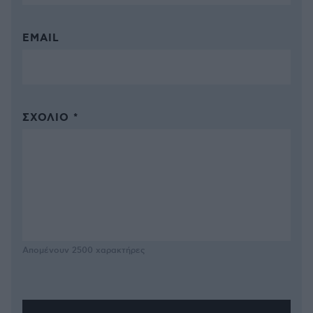
EMAIL
ΣΧΌΛΙΟ *
Απομένουν
2500
χαρακτήρες