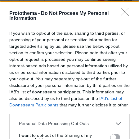
«Μικρό Αγόρι» σκότωσε 80.000
ανθρώπους
Protothema -
Do Not Process My Personal
Information
112
06.08.2026, 07:56
If you wish to opt-out of the sale, sharing to third parties, or
processing of your personal or sensitive information for
targeted advertising by us, please use the below opt-out
Άγριο διπλό έγκλημα στην Ταϊλάνδη:
section to confirm your selection. Please note that after your
Σκότωσαν δύο αδέλφια από τη Ρωσία
opt-out request is processed you may continue seeing
για τη μηχανή τους και μια οικογένεια
interest-based ads based on personal information utilized by
για το φορτηγάκι της
us or personal information disclosed to third parties prior to
21
06.08.2026, 09:29
your opt-out. You may separately opt-out of the further
disclosure of your personal information by third parties on the
IAB’s list of downstream participants. This information may
also be disclosed by us to third parties on the
IAB’s List of
Εν ψυχρώ δολοφονία ζευγαριού σε
Downstream Participants
that may further disclose it to other
μπαρ στην Κολομβία: Η γυναίκα
third parties.
προσπάθησε να προστατεύσει τον
άνδρα της, ήταν γονείς 6χρονου
Please note that this website/app uses one or more Google
Personal Data Processing Opt Outs
κοριτσιού, δείτε βίντεο
services and may gather and store information including but
not limited to your visit or usage behaviour. You may click to
I want to opt-out of the Sharing of my
12
06.08.2026, 06:25