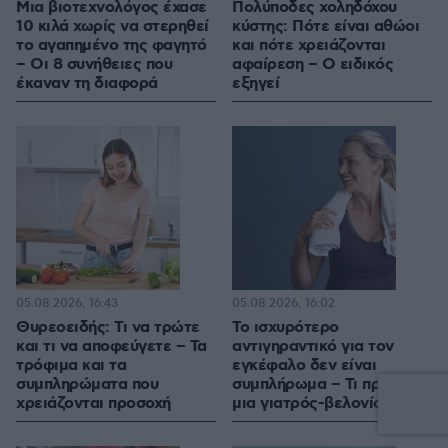
Μια βιοτεχνολόγος έχασε
Πολύποδες χοληδόχου
10 κιλά χωρίς να στερηθεί
κύστης: Πότε είναι αθώοι
το αγαπημένο της φαγητό
και πότε χρειάζονται
– Οι 8 συνήθειες που
αφαίρεση – Ο ειδικός
έκαναν τη διαφορά
εξηγεί
05.08.2026, 16:43
05.08.2026, 16:02
Θυρεοειδής: Τι να τρώτε
Το ισχυρότερο
και τι να αποφεύγετε – Τα
αντιγηραντικό για τον
τρόφιμα και τα
εγκέφαλο δεν είναι
συμπληρώματα που
συμπλήρωμα – Τι προτείνει
χρειάζονται προσοχή
μια γιατρός-βελονίστρια