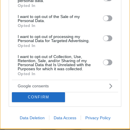
personal data.
grant or deny consent to Google and its third-party tags to
Opted In
use your data for below specified purposes in below Google
consent section.
I want to opt-out of the Sale of my
Personal Data.
Games
Opted In
I want to opt-out of processing my
Personal Data for Targeted Advertising.
Opted In
I want to opt-out of Collection, Use,
Retention, Sale, and/or Sharing of my
Personal Data that Is Unrelated with the
Purposes for which it was collected.
Northern Heights
Candy Bub
Opted In
Cut The Rope
Google consents
ΔΕΙΤΕ ΟΛΑ ΤΑ GAMES
CONFIRM
Best of Network
Data Deletion
Data Access
Privacy Policy