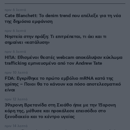
πριν 6 λεπτά
Cate Blanchett: Το denim trend που επέλεξε για τη νέα
της δημόσια εμφάνιση
πριν 6 λεπτά
Νηστεία στην πράξη: Τι επιτρέπεται, τι όχι και τι
σημαίνει «κατάλυση»
πριν 6 λεπτά
ΗΠΑ: Εθισμένοι θεατές webcam αποκάλυψαν κύκλωμα
trafficking εμπνευσμένο από τον Andrew Tate
πριν 10 λεπτά
FDA: Εγκρίθηκε το πρώτο εμβόλιο mRNA κατά της
γρίπης – Ποιοι θα το κάνουν και πόσο αποτελεσματικό
είναι
πριν 12 λεπτά
39χρονη Βρετανίδα στη Σκιάθο ήπιε με την 15χρονη
κόρη της, μέθυσε και προκάλεσε επεισόδιο στο
ξενοδοχείο και το κέντρο υγείας
πριν 14 λεπτά