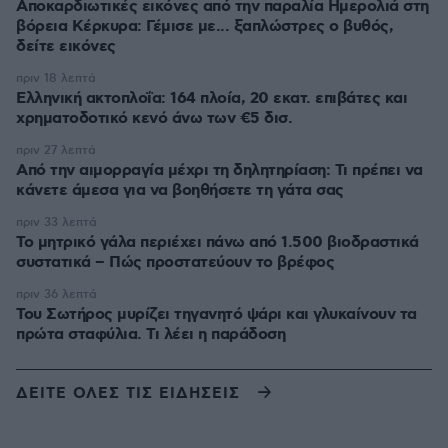
Αποκαρδιωτικές εικόνες από την παραλία Ημερολιά στη
βόρεια Κέρκυρα: Γέμισε με... ξαπλώστρες ο βυθός,
δείτε εικόνες
πριν 18 λεπτά
Ελληνική ακτοπλοΐα: 164 πλοία, 20 εκατ. επιβάτες και
χρηματοδοτικό κενό άνω των €5 δισ.
πριν 27 λεπτά
Από την αιμορραγία μέχρι τη δηλητηρίαση: Τι πρέπει να
κάνετε άμεσα για να βοηθήσετε τη γάτα σας
πριν 33 λεπτά
Το μητρικό γάλα περιέχει πάνω από 1.500 βιοδραστικά
συστατικά – Πώς προστατεύουν το βρέφος
πριν 36 λεπτά
Του Σωτήρος μυρίζει τηγανητό ψάρι και γλυκαίνουν τα
πρώτα σταφύλια. Τι λέει η παράδοση
ΔΕΙΤΕ ΟΛΕΣ ΤΙΣ ΕΙΔΗΣΕΙΣ