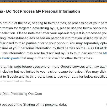
τή τη στιγμή για να διαπιστώσουν τις ακριβείς
 οδήγησαν στο συμβάν. Μόλις ολοκληρωθεί 
ma -
Do Not Process My Personal Information
θα ανακοινωθούν τα συμπεράσματα»,
αρακτηριστικά.
to opt-out of the sale, sharing to third parties, or processing of your per
formation for targeted advertising by us, please use the below opt-out s
r selection. Please note that after your opt-out request is processed y
 qui emballe le Pont Neuf à Paris, une installation
eing interest-based ads based on personal information utilized by us or
nçue par l'artiste JR, a été endommagée mardi 2 ju
disclosed to third parties prior to your opt-out. You may separately opt-
rture prévue samedi est reportée, ont indiqué les
losure of your personal information by third parties on the IAB’s list of
 du projet.
pic.twitter.com/sq21roSjdx
. This information may also be disclosed by us to third parties on the
IA
Participants
that may further disclose it to other third parties.
ro (@Le_Figaro)
June 3, 2026
 that this website/app uses one or more Google services and may gath
including but not limited to your visit or usage behaviour. You may click 
 to Google and its third-party tags to use your data for below specifi
κληρωθεί η έρευνα, αποφασίστηκε η αναβολή
ogle consent section.
ν, ενώ η νέα ημερομηνία έναρξης θα καθοριστ
l Data Processing Opt Outs
κλήρωση της τεχνικής αξιολόγησης.
o opt-out of the Sharing of my personal data.