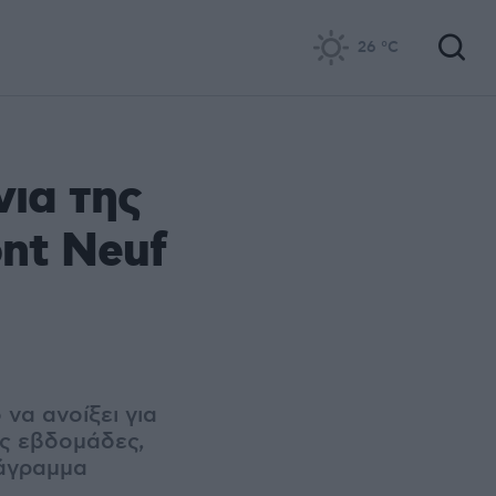
26
°C
νια της
ont Neuf
να ανοίξει για
ις εβδομάδες,
ιάγραμμα