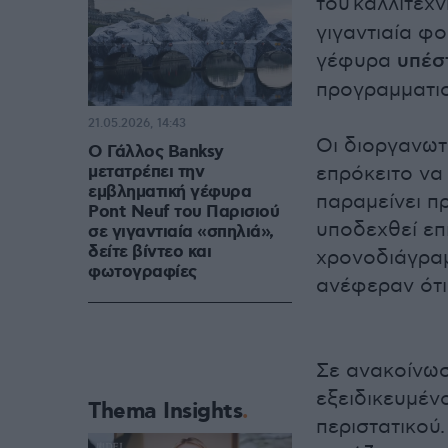
του
καλλιτέχ
γιγαντιαία φ
γέφυρα
υπέστ
προγραμματισ
21.05.2026, 14:43
Οι διοργανωτ
Ο Γάλλος Banksy
μετατρέπει την
επρόκειτο να 
εμβληματική γέφυρα
παραμείνει π
Pont Neuf του Παρισιού
υποδεχθεί επ
σε γιγαντιαία «σπηλιά»,
δείτε βίντεο και
χρονοδιάγρα
φωτογραφίες
ανέφεραν ότι
Σε ανακοίνωσ
εξειδικευμένο
Thema Insights
περιστατικού