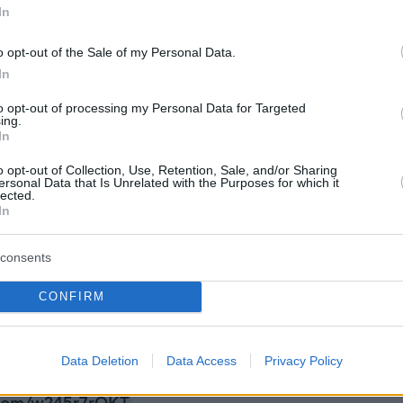
In
η αποτελείται από μια τεράστια φουσκωτή
o opt-out of the Sale of my Personal Data.
 οποία δημιουργεί την ψευδαίσθηση
In
».
to opt-out of processing my Personal Data for Targeted
ing.
ς διεθνώς και ως «Γάλλος Banksy», ξεκίνησε τ
In
ς καλλιτέχνης γκράφιτι στους δρόμους του
o opt-out of Collection, Use, Retention, Sale, and/or Sharing
 το συγκεκριμένο έργο αποτίει φόρο τιμής στο
ersonal Data that Is Unrelated with the Purposes for which it
lected.
ν-Κλοντ, οι οποίοι το 1985 είχαν καλύψει
In
γέφυρα με ύφασμα σε μία από τις πιο
 παρεμβάσεις στην ιστορία της σύγχρονης
consents
CONFIRM
s and heavy rain damaged artist JR’s giant “La
tallation covering Paris’ Pont Neuf bridge, forcing
Data Deletion
Data Access
Privacy Policy
to postpone its public opening scheduled for June 6