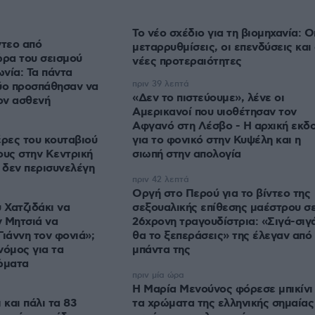
Το νέο σχέδιο για τη βιομηχανία: Ο
ντεο από
μεταρρυθμίσεις, οι επενδύσεις και 
ώρα του σεισμού
νέες προτεραιότητες
ωνία: Τα πάντα
πριν 39 λεπτά
ύο προσπάθησαν να
«Δεν το πιστεύουμε», λένε οι
ον ασθενή
Αμερικανοί που υιοθέτησαν τον
Αφγανό στη Λέσβο - Η αρχική εκδ
έρες του κουταβιού
για το φονικό στην Κυψέλη και η
ους στην Κεντρική
σιωπή στην απολογία
ί δεν περισυνελέγη
πριν 42 λεπτά
Οργή στο Περού για το βίντεο της
 Χατζιδάκι να
σεξουαλικής επίθεσης μαέστρου σ
 Μητσιά να
26χρονη τραγουδίστρια: «Σιγά-σιγ
Γιάννη τον φονιά»;
θα το ξεπεράσεις» της έλεγαν από 
νόμος για τα
μπάντα της
ώματα
πριν μία ώρα
Η Μαρία Μενούνος φόρεσε μπικίνι
 και πάλι τα 83
τα χρώματα της ελληνικής σημαίας