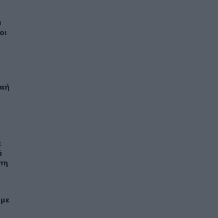
ι
οι
οχή
ε
ά
τη
 με