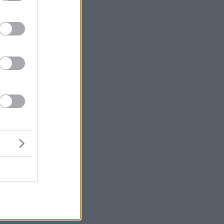
ην
υς
.