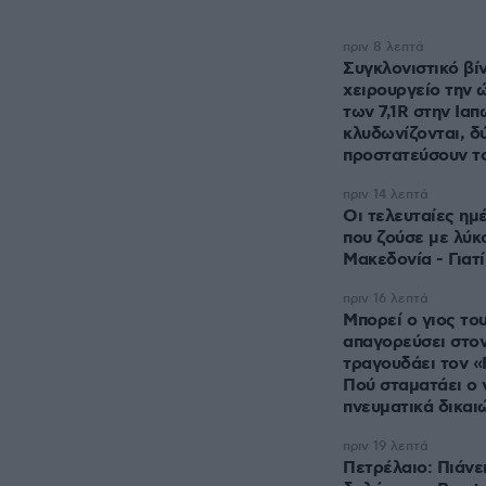
πριν 8 λεπτά
Συγκλονιστικό βί
χειρουργείο την 
των 7,1R στην Ιαπ
κλυδωνίζονται, δ
προστατεύσουν τ
πριν 14 λεπτά
Οι τελευταίες ημ
που ζούσε με λύκ
Μακεδονία - Γιατ
πριν 16 λεπτά
Μπορεί ο γιος του
απαγορεύσει στον
τραγουδάει τον «
Πού σταματάει ο 
πνευματικά δικαι
πριν 19 λεπτά
Πετρέλαιο: Πιάνει