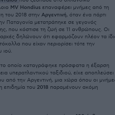
ανταϊού
που ξέσπασε στο ολλανδικό
λοιο
MV Hondius
επαναφέρει μνήμες από τη
η του 2018 στην
Αργεντινή
, όταν ένα πάρτι
ην Παταγονία μετατράπηκε σε γεγονός
ς, που κόστισε τη ζωή σε 11 ανθρώπους. Οι
 αρχές δηλώνουν ότι εφαρμόζουν πλέον τα ίδι
όκολλα που είχαν περιορίσει τότε την
 ιού.
στο οποίο καταγράφηκε πρόσφατα η έξαρση
εια υπερατλαντικού ταξιδιού, είχε αποπλεύσει
ου από την Αργεντινή, μια χώρα όπου οι μνήμε
η επιδημία του
2018
παραμένουν ακόμη