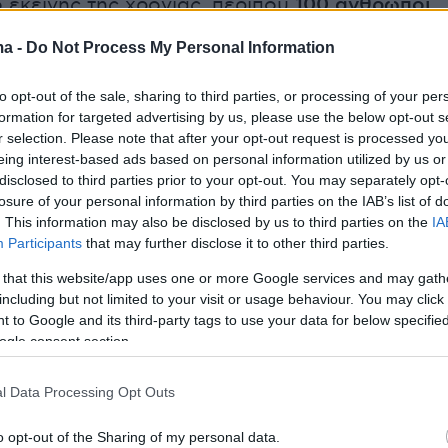
 εκείνης της χρονιάς, περίπου
100 άνθρωποι
σε πάρτι γενεθλίων στο γραφικό χωριό
Επουγι
ma -
Do Not Process My Personal Information
ας. Η συγκέντρωση εξελίχθηκε σε
κό γεγονός, οδηγώντας τελικά σε
34
to opt-out of the sale, sharing to third parties, or processing of your per
να
κρούσματα και
11 θανάτους.
formation for targeted advertising by us, please use the below opt-out s
r selection. Please note that after your opt-out request is processed y
eing interest-based ads based on personal information utilized by us or
ταμάτησε όταν τέθηκαν σε εφαρμογή αυστηρά
disclosed to third parties prior to your opt-out. You may separately opt-
losure of your personal information by third parties on the IAB’s list of
ίνας και απομόνωσης.
. This information may also be disclosed by us to third parties on the
IA
Participants
that may further disclose it to other third parties.
 των Κέντρων Ελέγχου και Πρόληψης
 that this website/app uses one or more Google services and may gath
ων ΗΠΑ (CDC),
δρ Τζέι Μπατατσάρια
, δήλωσε
including but not limited to your visit or usage behaviour. You may click 
τι οι αμερικανικές υγειονομικές αρχές
 to Google and its third-party tags to use your data for below specifi
ogle consent section.
 πρωτόκολλα που είχαν εφαρμοστεί σε
 επιδημίες χανταϊού, προκειμένου να
l Data Processing Opt Outs
τη νέα έξαρση που συνδέεται με το
οιο.
o opt-out of the Sharing of my personal data.