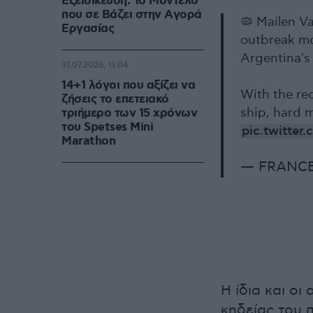
Εξειδίκευση: Το Mοντέλο
που σε Bάζει στην Aγορά
🦠 Mailen Va
Eργασίας
outbreak mo
Argentina's
31.07.2026, 11:04
14+1 λόγοι που αξίζει να
With the re
ζήσεις το επετειακό
ship, hard 
τριήμερο των 15 χρόνων
του Spetses Mini
pic.twitte
Marathon
— FRANCE 
Η ίδια και οι
κηδείας του