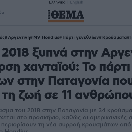
Ελληνικά
English
δα
ός
Αργεντινή
MV Hondius
Πάρτι γενεθλίων
Κρούσματα
2018 ξυπνά στην Αργε
ρση χανταϊού: Το πάρτι
ων στην Παταγονία πο
 τη ζωή σε 11 ανθρώπο
ασμα του 2018 στην Παταγονία με 34 κρούσματ
χεται στο προσκήνιο, καθώς οι αμερικανικές 
περιορίσουν τη νέα συρροή κρουσμάτων από
ο Hondius