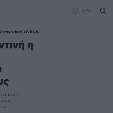
26
°C
Παταγονία
COVID-19
ντινή η
υ
υς
α και 11
αρχές
 το