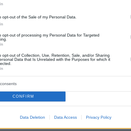
In
o opt-out of the Sale of my Personal Data.
«μηδέν» και η 33χρονη που έχασε τον
In
 τις αδελφές της
to opt-out of processing my Personal Data for Targeted
ing.
ημοσίευση στην ιατρική επιθεώρηση
New
In
al of Medicine,
ένας καλεσμένος που εμφάνι
o opt-out of Collection, Use, Retention, Sale, and/or Sharing
τα του ιού στη διάρκεια του πάρτι μετέδωσε 
ersonal Data that Is Unrelated with the Purposes for which it
lected.
τούς ανθρώπους που κάθονταν κοντά του,
In
 αλυσιδωτή εξάπλωση.
consents
ϊλέν Βάγιε
έχασε τον πατέρα και τις δύο
CONFIRM
στην επιδημία
. «Ο άνθρωπος που είχε τον ιό
ς στο ίδιο τραπέζι με τον πατέρα μου. Και σε
απέζι μολύνθηκαν αρκετοί άνθρωποι και κάποιο
Data Deletion
Data Access
Privacy Policy
λωσε.