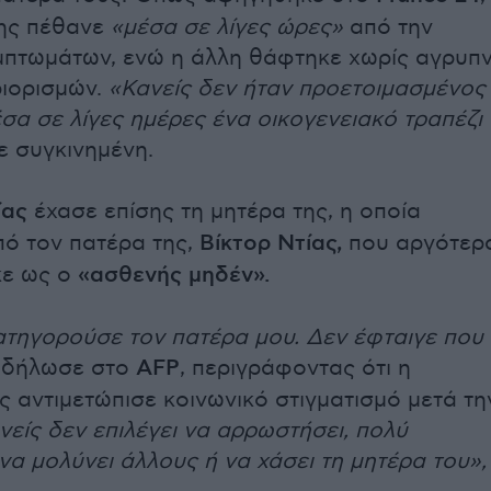
της πέθανε
«μέσα σε λίγες ώρες»
από την
πτωμάτων, ενώ η άλλη θάφτηκε χωρίς αγρυπν
ιορισμών.
«Κανείς δεν ήταν προετοιμασμένος
έσα σε λίγες ημέρες ένα οικογενειακό τραπέζι
ε συγκινημένη.
ίας
έχασε επίσης τη μητέρα της, η οποία
ό τον πατέρα της,
Βίκτορ Ντίας,
που αργότερ
ε ως ο
«ασθενής μηδέν».
τηγορούσε τον πατέρα μου. Δεν έφταιγε που
, δήλωσε στο
AFP
, περιγράφοντας ότι η
ς αντιμετώπισε κοινωνικό στιγματισμό μετά τη
νείς δεν επιλέγει να αρρωστήσει, πολύ
να μολύνει άλλους ή να χάσει τη μητέρα του»,