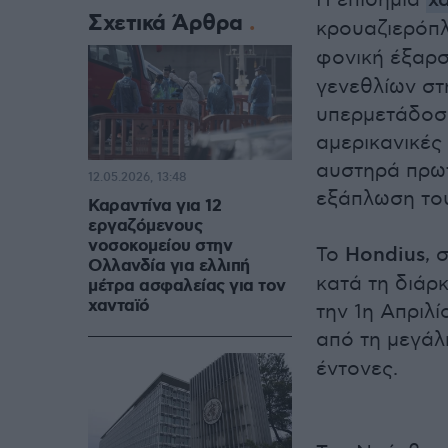
Η επιδημία
χ
Σχετικά Άρθρα
κρουαζιερόπ
φονική έξαρσ
γενεθλίων στ
υπερμετάδοση
αμερικανικές
αυστηρά πρωτ
12.05.2026, 13:48
εξάπλωση του
Καραντίνα για 12
εργαζόμενους
νοσοκομείου στην
Το
Hondius
, 
Ολλανδία για ελλιπή
κατά τη διάρκ
μέτρα ασφαλείας για τον
χανταϊό
την 1η Απριλί
από τη μεγάλ
έντονες.