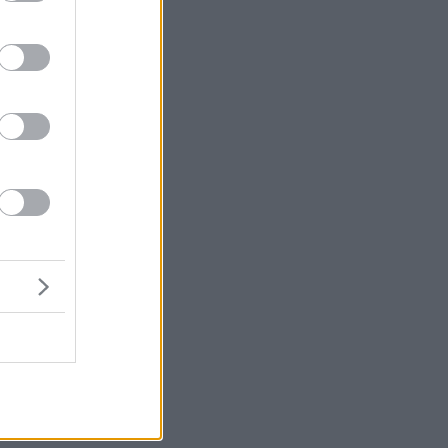
ζε
τη
ι