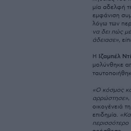
μία αδελφή 
εμφάνιση συμ
λόγω των περ
να δει πώς μ
άδειασε»,
είπ
Η
Ιζαμπέλ Ντ
μολύνθηκε απ
ταυτοποιήθηκ
«Ο κόσμος κα
αρρώστησε»
οικογένειά τη
επιδημία.
«Κα
περισσότερο 