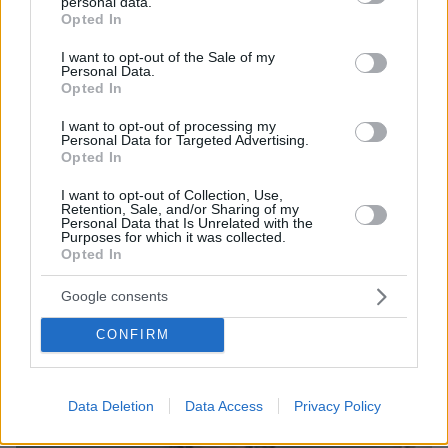
personal data.
grant or deny consent to Google and its third-party tags to
Opted In
use your data for below specified purposes in below Google
consent section.
I want to opt-out of the Sale of my
Personal Data.
Opted In
08.08.2026, 08:57
I want to opt-out of processing my
Το «σκουλήκι του διαβόλου» που ζει 1,3 χιλιόμετρα
Personal Data for Targeted Advertising.
Opted In
κάτω από τη Γη και αλλάζει όσα γνωρίζαμε για τη
ζωή: «Οι άνθρωποι δεν κυβερνάμε τον κόσμο»
I want to opt-out of Collection, Use,
Retention, Sale, and/or Sharing of my
Personal Data that Is Unrelated with the
Purposes for which it was collected.
Opted In
Google consents
CONFIRM
Data Deletion
Data Access
Privacy Policy