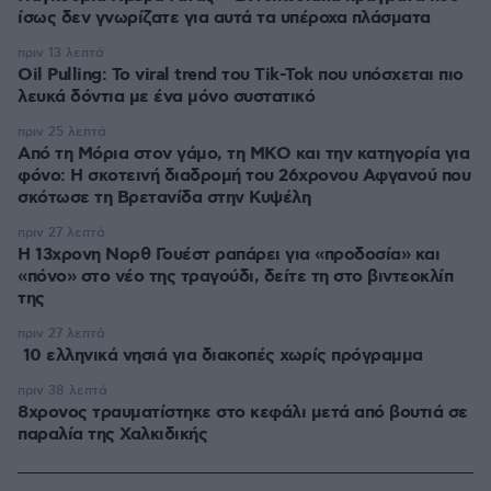
ίσως δεν γνωρίζατε για αυτά τα υπέροχα πλάσματα
πριν 13 λεπτά
Oil Pulling: To viral trend του Tik-Tok που υπόσχεται πιο
λευκά δόντια με ένα μόνο συστατικό
πριν 25 λεπτά
Από τη Μόρια στον γάμο, τη ΜΚΟ και την κατηγορία για
φόνο: Η σκοτεινή διαδρομή του 26χρονου Αφγανού που
σκότωσε τη Βρετανίδα στην Κυψέλη
πριν 27 λεπτά
Η 13χρονη Νορθ Γουέστ ραπάρει για «προδοσία» και
«πόνο» στο νέο της τραγούδι, δείτε τη στο βιντεοκλίπ
της
πριν 27 λεπτά
10 ελληνικά νησιά για διακοπές χωρίς πρόγραμμα
πριν 38 λεπτά
8χρονος τραυματίστηκε στο κεφάλι μετά από βουτιά σε
παραλία της Χαλκιδικής