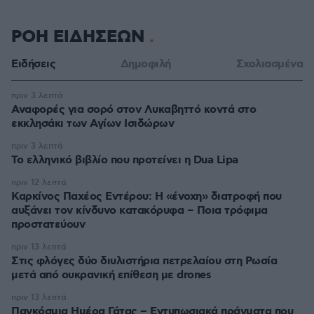
ΡΟΗ ΕΙΔΗΣΕΩΝ
Ειδήσεις
Δημοφιλή
Σχολιασμένα
πριν 3 λεπτά
Αναφορές για σορό στον Λυκαβηττό κοντά στο
εκκλησάκι των Αγίων Ισιδώρων
πριν 3 λεπτά
Το ελληνικό βιβλίο που προτείνει η Dua Lipa
πριν 12 λεπτά
Καρκίνος Παχέος Εντέρου: Η «ένοχη» διατροφή που
αυξάνει τον κίνδυνο κατακόρυφα – Ποια τρόφιμα
προστατεύουν
πριν 13 λεπτά
Στις φλόγες δύο διυλιστήρια πετρελαίου στη Ρωσία
μετά από ουκρανική επίθεση με drones
πριν 13 λεπτά
Παγκόσμια Ημέρα Γάτας – Εντυπωσιακά πράγματα που