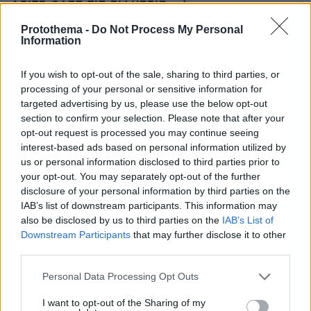
ΔΕΙΤΕ ΟΛΕΣ ΤΙΣ ΕΙΔΗΣΕΙΣ
Protothema -
Do Not Process My Personal
Information
ΤΑ ΠΙΟ ΔΗΜΟΦΙΛΗ
If you wish to opt-out of the sale, sharing to third parties, or
processing of your personal or sensitive information for
targeted advertising by us, please use the below opt-out
section to confirm your selection. Please note that after your
opt-out request is processed you may continue seeing
interest-based ads based on personal information utilized by
us or personal information disclosed to third parties prior to
your opt-out. You may separately opt-out of the further
disclosure of your personal information by third parties on the
IAB’s list of downstream participants. This information may
also be disclosed by us to third parties on the
IAB’s List of
Downstream Participants
that may further disclose it to other
third parties.
Please note that this website/app uses one or more Google
Personal Data Processing Opt Outs
services and may gather and store information including but
not limited to your visit or usage behaviour. You may click to
I want to opt-out of the Sharing of my