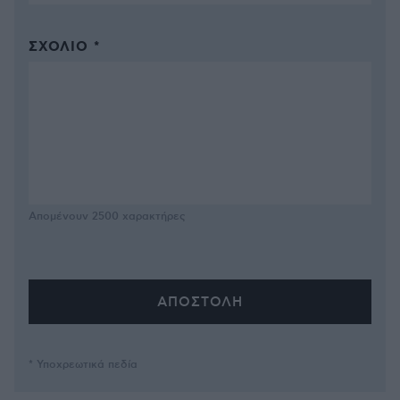
ΣΧΌΛΙΟ *
Απομένουν
2500
χαρακτήρες
* Υποχρεωτικά πεδία