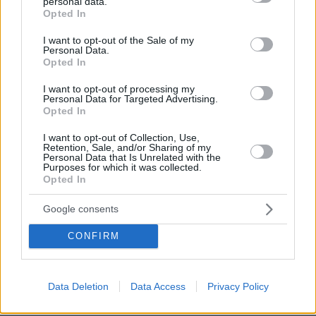
personal data.
grant or deny consent to Google and its third-party tags to
Opted In
use your data for below specified purposes in below Google
03.08.2026, 10:56
consent section.
I want to opt-out of the Sale of my
Η Smart φοιτητική κατοικία στην καρδιά της Αθήνας
Personal Data.
Opted In
29.07.2026, 09:39
I want to opt-out of processing my
Διασκεδάζουμε υπεύθυνα, επιστρέφουμε με ασφάλεια
Personal Data for Targeted Advertising.
Opted In
ΣΧΟΛΙΑ
(29)
I want to opt-out of Collection, Use,
Retention, Sale, and/or Sharing of my
Personal Data that Is Unrelated with the
ΠΡΟΣΘΗΚΗ ΣΧΟΛΙΟΥ
Purposes for which it was collected.
Opted In
Google consents
μακης
CONFIRM
11.05.2026, 22:15
παιδιά να περιμένω ποτε θα βγει το νεο εμβολιο να
παω να το κανω
Data Deletion
Data Access
Privacy Policy
ΑΠΑΝΤΗΣΗ