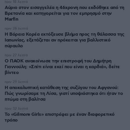
πριν 18 λεπτά
Αύριο στον εισαγγελέα η 46χρονη που εκδόθηκε από τη
Βρετανία και κατηγορείται για τον εμπρησμό στην
Marfin
πριν 26 λεπτά
Η Βόρεια Κορέα εκτόξευσε βλήμα προς τη θάλασσα της
Ιαπωνίας, εξετάζεται αν πρόκειται για βαλλιστικό
πύραυλο
πριν 27 λεπτά
Ο ΠΑΟΚ ανακοίνωσε την επιστροφή του Δημήτρη
Γιαννούλη: «Σπίτι είναι εκεί που είναι η καρδιά», δείτε
βίντεο
πριν 29 λεπτά
Η αποκαλυπτική κατάθεση της συζύγου του Αφγανού:
Πώς γνωρίσαμε τη Λίσα, γιατί υποψιάστηκα ότι ήταν το
πτώμα στη βαλίτσα
πριν 32 λεπτά
Το «Gilmore Girls» επιστρέφει με έναν διαφορετικό
τρόπο