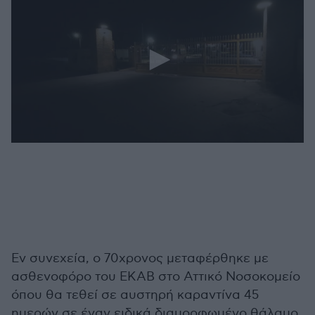
0
seconds
of
26
seconds
Εν συνεχεία, ο 70χρονος μεταφέρθηκε με
ασθενοφόρο του ΕΚΑΒ στο Αττικό Νοσοκομείο
όπου θα τεθεί σε αυστηρή καραντίνα 45
ημερών σε έναν ειδικά διαμορφωμένο θάλαμο