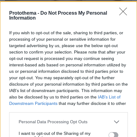
Protothema -
Do Not Process My Personal
Information
If you wish to opt-out of the sale, sharing to third parties, or
processing of your personal or sensitive information for
targeted advertising by us, please use the below opt-out
section to confirm your selection. Please note that after your
opt-out request is processed you may continue seeing
interest-based ads based on personal information utilized by
us or personal information disclosed to third parties prior to
your opt-out. You may separately opt-out of the further
disclosure of your personal information by third parties on the
IAB’s list of downstream participants. This information may
also be disclosed by us to third parties on the
IAB’s List of
Downstream Participants
that may further disclose it to other
third parties.
30.07.2026, 09:33
Please note that this website/app uses one or more Google
Personal Data Processing Opt Outs
Το DEI College παρουσιάζει τη Sophia. Την πρώτη 24/7
services and may gather and store information including but
βοηθό AI που αλλάζει τον τρόπο με τον οποίο μαθαίνουν οι
not limited to your visit or usage behaviour. You may click to
I want to opt-out of the Sharing of my
φοιτητές