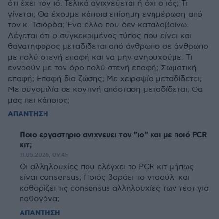
ότι έχει τον ιό. Τελικά ανιχνεύεται ή όχι ο ιός; Τι
γίνεται; Θα έχουμε κάποια επίσημη ενημέρωση από
τον κ. Τσιόρδα; Ένα άλλο που δεν καταλαβαίνω.
Λέγεται ότι ο συγκεκριμένος τύπος που είναι και
θανατηφόρος μεταδίδεται από άνθρωπο σε άνθρωπο
με πολύ στενή επαφή και να μην ανησυχούμε. Τι
εννοούν με τον όρο πολύ στενή επαφή; Σωματική
επαφή; Επαφή δια ζώσης; Με χειραψία μεταδίδεται;
Με συνομιλία σε κοντινή απόσταση μεταδίδεται; Θα
μας πει κάποιος;
ΑΠΑΝΤΗΣΗ
Ποιο εργαστηριο ανιχνευει τον "ιο" και με ποιό PCR
κιτ;
11.05.2026, 09:45
Οι αλληλουχίες που ελέγχει το PCR κιτ μήπως
είναι consensus; Ποιός βαράει το νταούλι και
καθορίζει τις consensus αλληλουχίες των τεστ για
παθογόνα;
ΑΠΑΝΤΗΣΗ