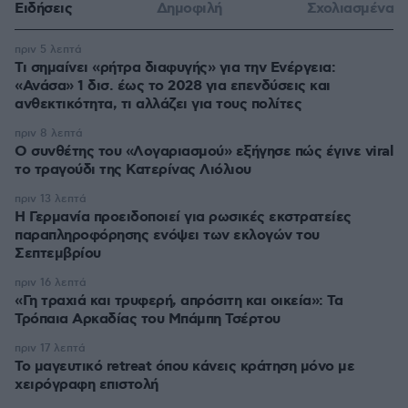
Ειδήσεις
Δημοφιλή
Σχολιασμένα
πριν 5 λεπτά
Τι σημαίνει «ρήτρα διαφυγής» για την Ενέργεια:
«Ανάσα» 1 δισ. έως το 2028 για επενδύσεις και
ανθεκτικότητα, τι αλλάζει για τους πολίτες
πριν 8 λεπτά
Ο συνθέτης του «Λογαριασμού» εξήγησε πώς έγινε viral
το τραγούδι της Κατερίνας Λιόλιου
πριν 13 λεπτά
Η Γερμανία προειδοποιεί για ρωσικές εκστρατείες
παραπληροφόρησης ενόψει των εκλογών του
Σεπτεμβρίου
πριν 16 λεπτά
«Γη τραχιά και τρυφερή, απρόσιτη και οικεία»: Τα
Τρόπαια Αρκαδίας του Μπάμπη Τσέρτου
πριν 17 λεπτά
Το μαγευτικό retreat όπου κάνεις κράτηση μόνο με
χειρόγραφη επιστολή