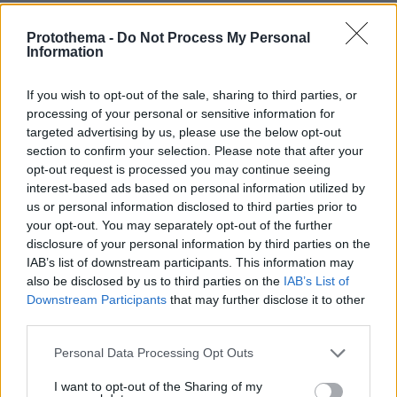
El Niño
Protothema -
Do Not Process My Personal
Information
08.05.2026, 15:39
Καλά να πάθουν.
If you wish to opt-out of the sale, sharing to third parties, or
ΑΠΑΝΤΗΣΗ
processing of your personal or sensitive information for
targeted advertising by us, please use the below opt-out
section to confirm your selection. Please note that after your
ΠΡΟΣΘΗΚΗ ΣΧΟΛΙΟΥ
opt-out request is processed you may continue seeing
interest-based ads based on personal information utilized by
ΌΝΟΜΑ *
us or personal information disclosed to third parties prior to
your opt-out. You may separately opt-out of the further
disclosure of your personal information by third parties on the
IAB’s list of downstream participants. This information may
also be disclosed by us to third parties on the
IAB’s List of
EMAIL
Downstream Participants
that may further disclose it to other
third parties.
Please note that this website/app uses one or more Google
Personal Data Processing Opt Outs
services and may gather and store information including but
not limited to your visit or usage behaviour. You may click to
I want to opt-out of the Sharing of my