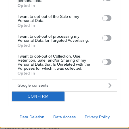
personal data.
ΣΧΌΛΙΟ *
grant or deny consent to Google and its third-party tags to
Opted In
use your data for below specified purposes in below Google
consent section.
I want to opt-out of the Sale of my
Personal Data.
Opted In
I want to opt-out of processing my
Personal Data for Targeted Advertising.
Opted In
Απομένουν
2500
χαρακτήρες
I want to opt-out of Collection, Use,
Retention, Sale, and/or Sharing of my
Personal Data that Is Unrelated with the
Purposes for which it was collected.
Opted In
Google consents
CONFIRM
* Υποχρεωτικά πεδία
Data Deletion
Data Access
Privacy Policy