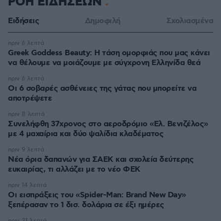
ΡΟΗ ΕΙΔΗΣΕΩΝ
Ειδήσεις
Δημοφιλή
Σχολιασμένα
πριν 6 λεπτά
Greek Goddess Beauty: Η τάση ομορφιάς που μας κάνει
να θέλουμε να μοιάζουμε με σύγχρονη Ελληνίδα θεά
πριν 6 λεπτά
Οι 6 σοβαρές ασθένειες της γάτας που μπορείτε να
αποτρέψετε
πριν 8 λεπτά
Συνελήφθη 37χρονος στο αεροδρόμιο «Ελ. Βενιζέλος»
με 4 μαχαίρια και δύο ψαλίδια κλαδέματος
πριν 9 λεπτά
Νέα όρια δαπανών για ΣΑΕΚ και σχολεία δεύτερης
ευκαιρίας, τι αλλάζει με το νέο ΦΕΚ
πριν 14 λεπτά
Οι εισπράξεις του «Spider-Man: Brand New Day»
ξεπέρασαν το 1 δισ. δολάρια σε έξι ημέρες
πριν 21 λεπτά