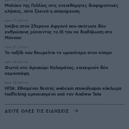
Μπλόκο της Γαλλίας στις ανεπιθύμητες διαφημιστικές
κλήσεις, πότε ξεκινά η απαγόρευση
πριν 23 λεπτά
Ισόβια στον 25χρονο Αφγανό που σκότωσε δύο
ανθρώπους ρίχνοντας το ΙΧ του σε διαδήλωση στο
Μόναχο
πριν 25 λεπτά
Το ταξίδι που θεωρείται το ωραιότερο στον κόσμο
πριν 34 λεπτά
Φωτιά στο Αριοχώρι Καλαμάτας, επιχειρούν δύο
αεροσκάφη
πριν 36 λεπτά
ΗΠΑ: Εθισμένοι θεατές webcam αποκάλυψαν κύκλωμα
trafficking εμπνευσμένο από τον Andrew Tate
ΔΕΙΤΕ ΟΛΕΣ ΤΙΣ ΕΙΔΗΣΕΙΣ