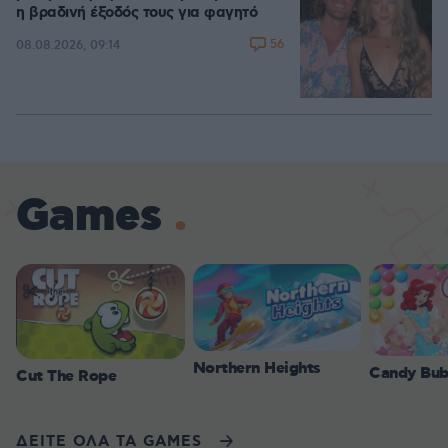
η βραδινή έξοδός τους για φαγητό
56
08.08.2026, 09:14
Games
Northern Heights
Candy Bub
Cut The Rope
ΔΕΙΤΕ ΟΛΑ ΤΑ GAMES