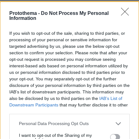
Protothema -
Do Not Process My Personal
Information
ΡΟΗ ΕΙΔΗΣΕΩΝ
If you wish to opt-out of the sale, sharing to third parties, or
Ειδήσεις
Δημοφιλή
Σχολιασμένα
processing of your personal or sensitive information for
targeted advertising by us, please use the below opt-out
πριν 6 λεπτά
section to confirm your selection. Please note that after your
Η Άννα Βίσση απόλαυσε μπάντα που έπαιξε Τσιτσάνη σε
opt-out request is processed you may continue seeing
δρόμο στο Φισκάρδο, δείτε βίντεο
interest-based ads based on personal information utilized by
us or personal information disclosed to third parties prior to
πριν 7 λεπτά
Από τη Χαλκιδική μέχρι την Κρήτη: 51 βουτιές για το
your opt-out. You may separately opt-out of the further
φετινό καλοκαίρι
disclosure of your personal information by third parties on the
IAB’s list of downstream participants. This information may
πριν 11 λεπτά
also be disclosed by us to third parties on the
IAB’s List of
«Ρήτρα διαφυγής» για την Ενέργεια: Η Ελλάδα πληρώνει
Downstream Participants
that may further disclose it to other
€1 δισ. για να θωρακιστεί απέναντι σε μια νέα κρίση
third parties.
πριν 12 λεπτά
Please note that this website/app uses one or more Google
Πέντε λόγοι που η Kelly Rutherford έχει την πιο κομψή
Personal Data Processing Opt Outs
καλοκαιρινή γκαρνταρόμπα
services and may gather and store information including but
not limited to your visit or usage behaviour. You may click to
I want to opt-out of the Sharing of my