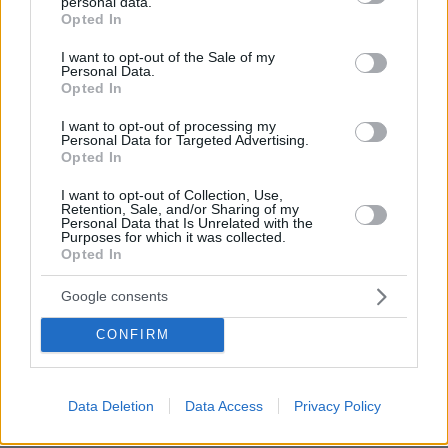
πριν 16 λεπτά
personal data.
grant or deny consent to Google and its third-party tags to
Απαγορεύτηκε ο απόπλους πλοίου με 26 επιβάτες από
Opted In
use your data for below specified purposes in below Google
το λιμάνι της Κέρκυρας λόγω μηχανικής βλάβης
consent section.
I want to opt-out of the Sale of my
Personal Data.
πριν 16 λεπτά
Opted In
Τι κάνει τα ηλεκτρικά πιο επικίνδυνα απ’ όσο νομίζουμε;
πριν 20 λεπτά
I want to opt-out of processing my
Personal Data for Targeted Advertising.
Στουρνάρας στη Handelsblatt: Ευπρόσδεκτες οι ξένες
Opted In
συμμετοχές στις ελληνικές τράπεζες – Τα σενάρια
εξαγορών
I want to opt-out of Collection, Use,
Retention, Sale, and/or Sharing of my
πριν 25 λεπτά
Personal Data that Is Unrelated with the
Πίεση: Το νόστιμο «βασιλικό» φρούτο που τη ρίχνει
Purposes for which it was collected.
Opted In
χαμηλά
πριν 27 λεπτά
Google consents
4 τρόφιμα που πρέπει να πετάξετε από το ψυγείο σας
CONFIRM
πριν 27 λεπτά
Οι κανόνες που ισχύουν στις παραλίες της Ευρώπης το
φετινό καλοκαίρι – Από τα ηχεία με μουσική μέχρι… την
ούρηση στη θάλασσα
Data Deletion
Data Access
Privacy Policy