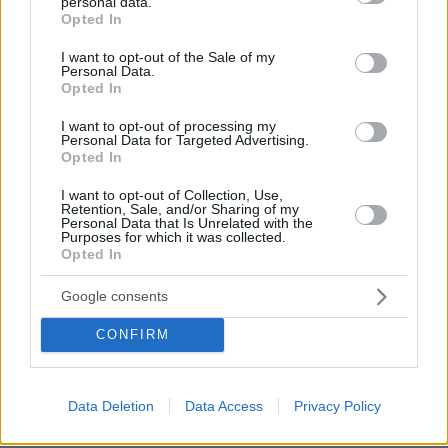
personal data.
να θέλουμε να μοιάζουμε με σύγχρονη Ελληνίδα θεά
grant or deny consent to Google and its third-party tags to
Opted In
use your data for below specified purposes in below Google
πριν 14 λεπτά
consent section.
Οι 6 σοβαρές ασθένειες της γάτας που μπορείτε να
I want to opt-out of the Sale of my
Personal Data.
αποτρέψετε
Opted In
πριν 16 λεπτά
I want to opt-out of processing my
Συνελήφθη 37χρονος στο αεροδρόμιο «Ελ. Βενιζέλος»
Personal Data for Targeted Advertising.
με 4 μαχαίρια και δύο ψαλίδια κλαδέματος
Opted In
πριν 17 λεπτά
I want to opt-out of Collection, Use,
Νέα όρια δαπανών για ΣΑΕΚ και σχολεία δεύτερης
Retention, Sale, and/or Sharing of my
ευκαιρίας, τι αλλάζει με το νέο ΦΕΚ
Personal Data that Is Unrelated with the
Purposes for which it was collected.
Opted In
πριν 22 λεπτά
Οι εισπράξεις του «Spider-Man: Brand New Day»
ξεπέρασαν το 1 δισ. δολάρια σε έξι ημέρες
Google consents
πριν 29 λεπτά
CONFIRM
Μπλόκο της Γαλλίας στις ανεπιθύμητες διαφημιστικές
κλήσεις, πότε ξεκινά η απαγόρευση
πριν 31 λεπτά
Data Deletion
Data Access
Privacy Policy
Ισόβια στον 25χρονο Αφγανό που σκότωσε δύο
ανθρώπους ρίχνοντας το ΙΧ του σε διαδήλωση στο