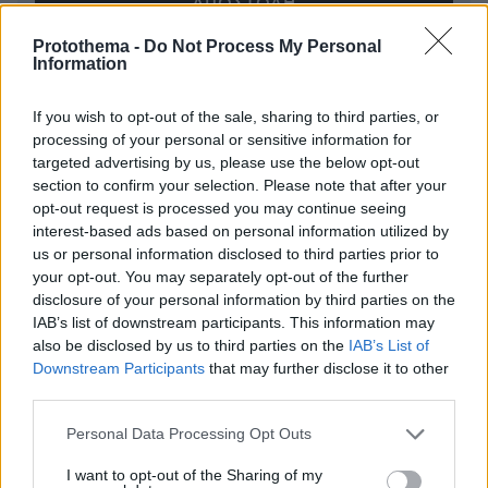
Protothema -
Do Not Process My Personal
Information
* Υποχρεωτικά πεδία
If you wish to opt-out of the sale, sharing to third parties, or
processing of your personal or sensitive information for
targeted advertising by us, please use the below opt-out
ΡΟΗ ΕΙΔΗΣΕΩΝ
section to confirm your selection. Please note that after your
opt-out request is processed you may continue seeing
Ειδήσεις
Δημοφιλή
Σχολιασμένα
interest-based ads based on personal information utilized by
us or personal information disclosed to third parties prior to
πριν 6 λεπτά
your opt-out. You may separately opt-out of the further
To video του Travel.gr από το ταξίδι στα Βόρεια
disclosure of your personal information by third parties on the
Άγραφα: Φιλόξενοι Άνθρωποι, ανόθευτη Φύση
IAB’s list of downstream participants. This information may
also be disclosed by us to third parties on the
IAB’s List of
πριν 10 λεπτά
Downstream Participants
that may further disclose it to other
Τι σημαίνει η νίκη Ελ-Σαγέντ στο Μίσιγκαν, το μεγάλο
third parties.
στοίχημα της Aμερικανικής Αριστεράς και η δύσκολη
κομματική επανένωση των Δημοκρατικών
Please note that this website/app uses one or more Google
Personal Data Processing Opt Outs
πριν 14 λεπτά
services and may gather and store information including but
Greek Goddess Beauty: Η τάση ομορφιάς που μας κάνει
not limited to your visit or usage behaviour. You may click to
I want to opt-out of the Sharing of my