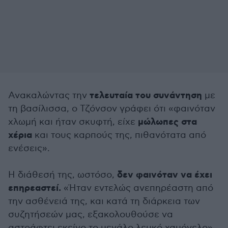
τελευταία του συνάντηση
Ανακαλώντας την
με
τη βασίλισσα, ο Τζόνσον γράφει ότι «φαινόταν
μώλωπες στα
χλωμή και ήταν σκυφτή, είχε
χέρια
και τους καρπούς της, πιθανότατα από
ενέσεις».
δεν φαινόταν να έχει
Η διάθεσή της, ωστόσο,
επηρεαστεί.
«Ήταν εντελώς ανεπηρέαστη από
την ασθένειά της, και κατά τη διάρκεια των
συζητήσεών μας, εξακολουθούσε να
αστράφτει εκείνο το μεγάλο λευκό χαμόγελο»