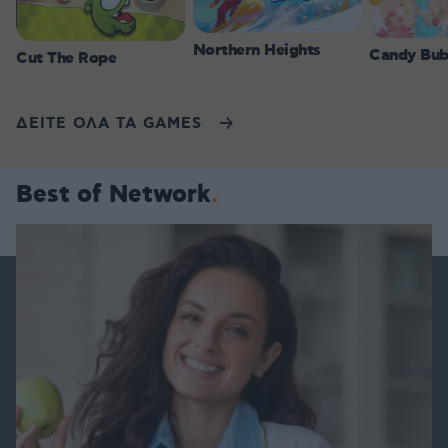
Northern Heights
Candy Bub
Cut The Rope
ΔΕΙΤΕ ΟΛΑ ΤΑ GAMES
Best of Network