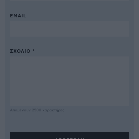
EMAIL
ΣΧΌΛΙΟ *
Απομένουν
2500
χαρακτήρες