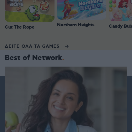
Northern Heights
Candy Bub
Cut The Rope
ΔΕΙΤΕ ΟΛΑ ΤΑ GAMES
Best of Network