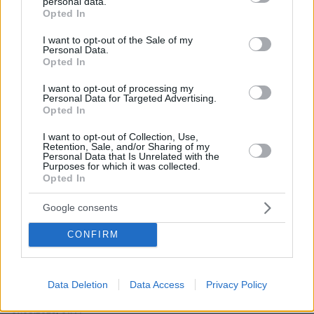
personal data.
grant or deny consent to Google and its third-party tags to
σκότωσε δημοσιογράφο στον Λίβανο, καταγγέλλουν
Opted In
τρεις ΜΚΟ
use your data for below specified purposes in below Google
consent section.
I want to opt-out of the Sale of my
07.08.2026, 04:13
Personal Data.
Επεισόδια μεταξύ διαδηλωτών και αστυνομικών έξω
Opted In
από τη Γερουσία στην Αργεντινή, δείτε βίντεο
I want to opt-out of processing my
07.08.2026, 03:38
Personal Data for Targeted Advertising.
Σαουδική Αραβία, Τουρκία και Πακιστάν ετοιμάζονται
Opted In
να υπογράψουν συμφωνία αμοιβαίας άμυνας
I want to opt-out of Collection, Use,
07.08.2026, 03:01
Retention, Sale, and/or Sharing of my
Personal Data that Is Unrelated with the
Συνελήφθη πρώην κυβερνήτης πολιτείας του Μεξικού
Purposes for which it was collected.
για την εξαφάνιση των 43 φοιτητών το 2014
Opted In
07.08.2026, 02:35
Google consents
Τουλάχιστον 11 τραυματίες σε επιθέσεις των Χούθι στη
νότια Σαουδική Αραβία
CONFIRM
07.08.2026, 02:10
Γκολ ο Παυλίδης στη εξάρα της Μπενφίκα στη Χαρτς και
μια ανάσα από τα play-offs του Europa League, δείτε τα
Data Deletion
Data Access
Privacy Policy
γκολ
07.08.2026, 01:44