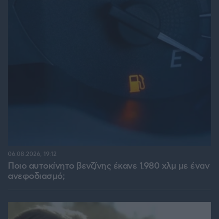
06.08.2026, 19:12
Ποιο αυτοκίνητο βενζίνης έκανε 1.980 χλμ με έναν
ανεφοδιασμό;