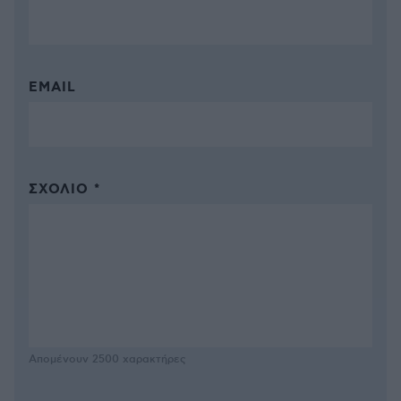
EMAIL
ΣΧΌΛΙΟ *
Απομένουν
2500
χαρακτήρες