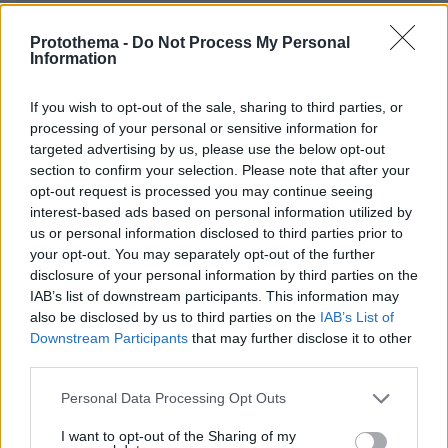
Protothema -
Do Not Process My Personal
Information
If you wish to opt-out of the sale, sharing to third parties, or
* Υποχρεωτικά πεδία
processing of your personal or sensitive information for
targeted advertising by us, please use the below opt-out
section to confirm your selection. Please note that after your
opt-out request is processed you may continue seeing
ΡΟΗ ΕΙΔΗΣΕΩΝ
interest-based ads based on personal information utilized by
us or personal information disclosed to third parties prior to
Ειδήσεις
Δημοφιλή
Σχολιασμένα
your opt-out. You may separately opt-out of the further
disclosure of your personal information by third parties on the
IAB’s list of downstream participants. This information may
πριν 10 λεπτά
Πέθανε σε ηλικία 26 ετών η influencer Σίντνεϊ Τάουλ
also be disclosed by us to third parties on the
IAB’s List of
έπειτα από τριετή μάχη με σπάνια μορφή καρκίνου
Downstream Participants
that may further disclose it to other
third parties.
πριν μία ώρα
Γαρίδες γιουβέτσι λεμονάτο
Please note that this website/app uses one or more Google
Personal Data Processing Opt Outs
services and may gather and store information including but
πριν μία ώρα
not limited to your visit or usage behaviour. You may click to
I want to opt-out of the Sharing of my
«Έγκλημα πολέμου» ο ισραηλινός βομβαρδισμός που