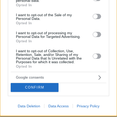
personal data.
grant or deny consent to Google and its third-party tags to
Opted In
use your data for below specified purposes in below Google
consent section.
I want to opt-out of the Sale of my
Personal Data.
Opted In
I want to opt-out of processing my
Personal Data for Targeted Advertising.
Opted In
I want to opt-out of Collection, Use,
Retention, Sale, and/or Sharing of my
Personal Data that Is Unrelated with the
Purposes for which it was collected.
Opted In
Google consents
CONFIRM
Data Deletion
Data Access
Privacy Policy