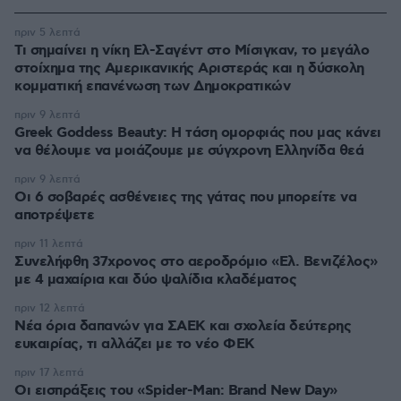
πριν 5 λεπτά
Τι σημαίνει η νίκη Ελ-Σαγέντ στο Μίσιγκαν, το μεγάλο
στοίχημα της Aμερικανικής Αριστεράς και η δύσκολη
κομματική επανένωση των Δημοκρατικών
πριν 9 λεπτά
Greek Goddess Beauty: Η τάση ομορφιάς που μας κάνει
να θέλουμε να μοιάζουμε με σύγχρονη Ελληνίδα θεά
πριν 9 λεπτά
Οι 6 σοβαρές ασθένειες της γάτας που μπορείτε να
αποτρέψετε
πριν 11 λεπτά
Συνελήφθη 37χρονος στο αεροδρόμιο «Ελ. Βενιζέλος»
με 4 μαχαίρια και δύο ψαλίδια κλαδέματος
πριν 12 λεπτά
Νέα όρια δαπανών για ΣΑΕΚ και σχολεία δεύτερης
ευκαιρίας, τι αλλάζει με το νέο ΦΕΚ
πριν 17 λεπτά
Οι εισπράξεις του «Spider-Man: Brand New Day»