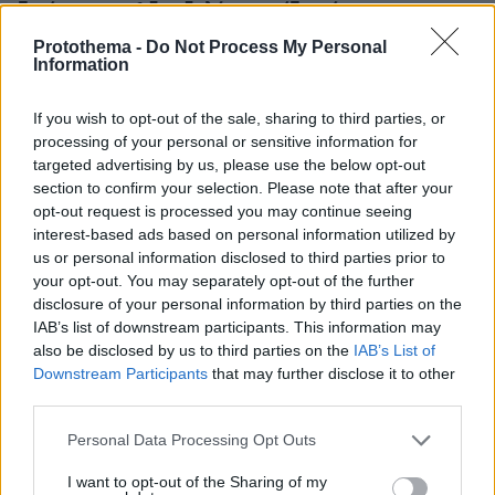
ξεπέρασαν το 1 δισ. δολάρια σε έξι ημέρες
πριν 24 λεπτά
Protothema -
Do Not Process My Personal
Information
Μπλόκο της Γαλλίας στις ανεπιθύμητες διαφημιστικές
κλήσεις, πότε ξεκινά η απαγόρευση
If you wish to opt-out of the sale, sharing to third parties, or
πριν 26 λεπτά
processing of your personal or sensitive information for
Ισόβια στον 25χρονο Αφγανό που σκότωσε δύο
targeted advertising by us, please use the below opt-out
ανθρώπους ρίχνοντας το ΙΧ του σε διαδήλωση στο
section to confirm your selection. Please note that after your
Μόναχο
opt-out request is processed you may continue seeing
πριν 28 λεπτά
interest-based ads based on personal information utilized by
Το ταξίδι που θεωρείται το ωραιότερο στον κόσμο
us or personal information disclosed to third parties prior to
your opt-out. You may separately opt-out of the further
πριν 37 λεπτά
Φωτιά στο Αριοχώρι Καλαμάτας, επιχειρούν δύο
disclosure of your personal information by third parties on the
αεροσκάφη
IAB’s list of downstream participants. This information may
also be disclosed by us to third parties on the
IAB’s List of
Downstream Participants
that may further disclose it to other
ΔΕΙΤΕ ΟΛΕΣ ΤΙΣ ΕΙΔΗΣΕΙΣ
third parties.
Please note that this website/app uses one or more Google
Personal Data Processing Opt Outs
services and may gather and store information including but
not limited to your visit or usage behaviour. You may click to
I want to opt-out of the Sharing of my
ΤΑ ΠΙΟ ΔΗΜΟΦΙΛΗ