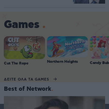
Games
Northern Heights
Candy Bub
Cut The Rope
ΔΕΙΤΕ ΟΛΑ ΤΑ GAMES
Best of Network