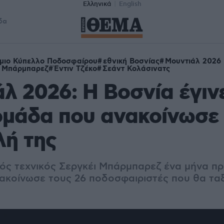
Ελληνικά
English
δα
μιο Κύπελλο Ποδοσφαίρου
εθνική Βοσνίας
Μουντιάλ 2026
ι Μπάρμπαρεζ
Έντιν Τζέκο
Σεάντ Κολάσινατς
λ 2026: Η Βοσνία έγιν
ομάδα που ανακοίνωσε
λή της
ς τεχνικός Σεργκέι Μπάρμπαρεζ ένα μήνα πρ
ακοίνωσε τους 26 ποδοσφαιριστές που θα τα