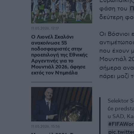
Ευρωπαϊκής 
φάση του
Π
δεύτερη φορ
11.05.2026, 17:17
Οι Βόσνιοι 
Ο Λιονέλ Σκαλόνι
αντιμέτωποι
ανακοίνωσε 55
ποδοσφαιριστές στην
που έχουν μ
προεπιλογή της Εθνικής
Μουντιάλ 2
Αργεντινής για το
Μουντιάλ 2026, άφησε
σήμερα ανα
εκτός τον Ντιμπάλα
πάρει μαζί 
Selektor S
će predst
u SAD, Ka
#FIFAWor
11.05.2026, 15:56
pic.twit