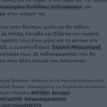
ζώνης και να πάρει το εισιτήριο για την τελική
αγκοσμίου Κυπέλλου ποδοσφαίρου
για
ά στην ιστορία της.
είναι στον δεύτερο όμιλο και θα τεθούν
 με Κατάρ, Καναδά και Ελβετία και παρόλο
προστά τους έναν μήνα για τη σέντρα στο
026, ο ομοσπονδιακός
Σεργκέι Μπάρμπαρεζ
κοίνωσε τους 26 ποδοσφαιριστές που θα
του στην άλλη πλευρά του Ατλαντικού.
ergej Barbarez odabrao je 26 reprezentativaca koji
avljati Bosnu i Hercegovinu na Svjetskom prvenstvu
nadi i Meksiku.
#NFSBiH
#zmajevi
ldCup2026
#dreambigdreambih
ter.com/tnmmSNEXYx