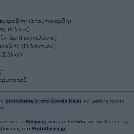
εμίροβιτς (Στουτγκάρδη)
τς (Κλουζ)
ζντάρ (Γιαγκελόνια)
κοβιτς (Γκλάντμαχ)
 (Σάλκε)
:
άρμπαρεζ
protothema.gr στο Google News
το
και μάθετε πρώτοι
εις
Ειδήσεις
 τελευταίες
από την Ελλάδα και τον Κόσμο, τη
Protothema.gr
μβαίνουν, στο