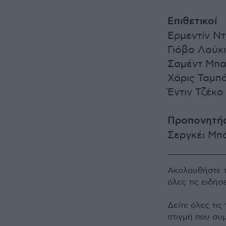
Επιθετικοί
Ερμεντίν Ντ
Γιόβο Λούκι
Σαμέντ Μπα
Χάρις Ταμπά
Έντιν Τζέκο
Προπονητής
Σεργκέι Μπ
Ακολουθήστε 
όλες τις ειδήσ
Δείτε όλες τις
στιγμή που συ