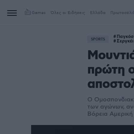
Games
Όλες οι Ειδήσεις
Ελλάδα
Πρωτοσέλι
Παγκόσ
SPORTS
Σεργκέ
Μουντιά
πρώτη 
αποστο
Ο Ομοσπονδιακό
των αγώνων, αν
Βόρεια Αμερική