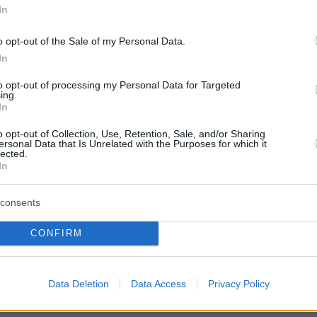
In
o opt-out of the Sale of my Personal Data.
σινατς (Αταλάντα)
In
ιτς (Μπενφίκα)
to opt-out of processing my Personal Data for Targeted
ing.
ιακιτς (Γκαζιαντέπ)
In
τς (Σάλκε)
o opt-out of Collection, Use, Retention, Sale, and/or Sharing
ersonal Data that Is Unrelated with the Purposes for which it
lected.
In
consents
CONFIRM
Data Deletion
Data Access
Privacy Policy