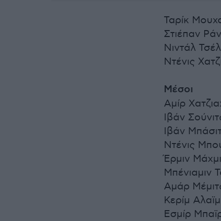
Ταρίκ Μουχ
Στιέπαν Ράν
Νιντάλ Τσέλ
Ντένις Χατζ
Μέσοι
Αμίρ Χατζια
Ιβάν Σούνι
Ιβάν Μπάσι
Ντένις Μπο
Έρμιν Μάχμι
Μπένιαμιν Τ
Αμάρ Μέμιτς
Κερίμ Αλαϊ
Εσμίρ Μπαϊρ