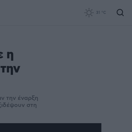
31
°C
ε η
 την
ιν την έναρξη
ξιδέψουν στη