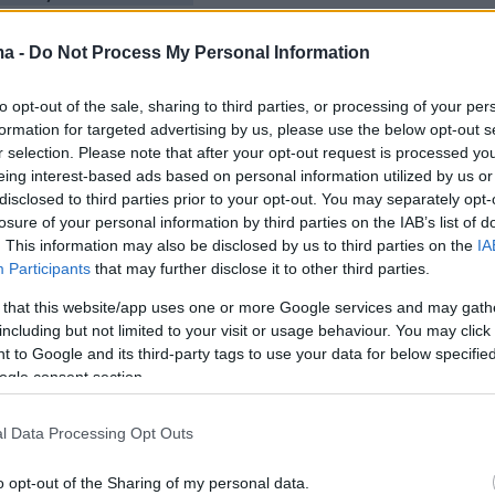
IH (@NFSBiH)
May 11, 2026
ma -
Do Not Process My Personal Information
to opt-out of the sale, sharing to third parties, or processing of your per
υς οι γερόλυκοι
Τζέκο
και
Κολάσινατς
στην
formation for targeted advertising by us, please use the below opt-out s
r selection. Please note that after your opt-out request is processed y
κατά τα φαινόμενα παράσταση τους σε μεγάλη
eing interest-based ads based on personal information utilized by us or
.
disclosed to third parties prior to your opt-out. You may separately opt-
losure of your personal information by third parties on the IAB’s list of
. This information may also be disclosed by us to third parties on the
IA
η αποστολή:
Participants
that may further disclose it to other third parties.
 that this website/app uses one or more Google services and may gath
λακες
including but not limited to your visit or usage behaviour. You may click 
 to Google and its third-party tags to use your data for below specifi
λ (Ζανκτ Πάουλι)
ogle consent section.
ισλιτς (Ριέκα)
l Data Processing Opt Outs
ίκιτς (Σλάβεν Μπελούπο)
o opt-out of the Sharing of my personal data.