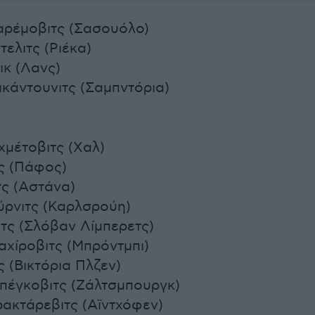
αρέμοβιτς (Σασουόλο)
τελιτς (Ριέκα)
ικ (Λανς)
ικάντουνιτς (Σαμπντόρια)
χμέτοβιτς (Xαλ)
τς (Πάφος)
τς (Αστάνα)
ύρνιτς (Καρλσρούη)
τς (Σλόβαν Λίμπερετς)
αχίροβιτς (Μπρόντμπι)
 (Βικτόρια Πλζεν)
μπέγκοβιτς (Ζάλτσμπουργκ)
ακτάρεβιτς (Αϊντχόφεν)