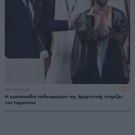
2
πριν 44 λεπτά
Η ομοσπονδία ποδοσφαίρου της Αργεντινής στηρίζει
τον Ινφαντίνο