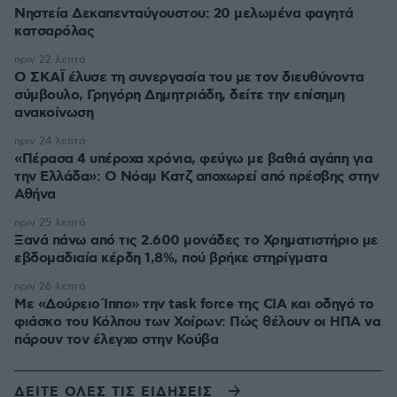
Νηστεία Δεκαπενταύγουστου: 20 μελωμένα φαγητά
κατσαρόλας
πριν 22 λεπτά
Ο ΣΚΑΪ έλυσε τη συνεργασία του με τον διευθύνοντα
σύμβουλο, Γρηγόρη Δημητριάδη, δείτε την επίσημη
ανακοίνωση
πριν 24 λεπτά
«Πέρασα 4 υπέροχα χρόνια, φεύγω με βαθιά αγάπη για
την Ελλάδα»: Ο Νόαμ Κατζ αποχωρεί από πρέσβης στην
Αθήνα
πριν 25 λεπτά
Ξανά πάνω από τις 2.600 μονάδες το Χρηματιστήριο με
εβδομαδιαία κέρδη 1,8%, πού βρήκε στηρίγματα
πριν 26 λεπτά
Με «Δούρειο Ίππο» την task force της CIA και οδηγό το
φιάσκο του Κόλπου των Χοίρων: Πώς θέλουν οι ΗΠΑ να
πάρουν τον έλεγχο στην Κούβα
ΔΕΙΤΕ ΟΛΕΣ ΤΙΣ ΕΙΔΗΣΕΙΣ