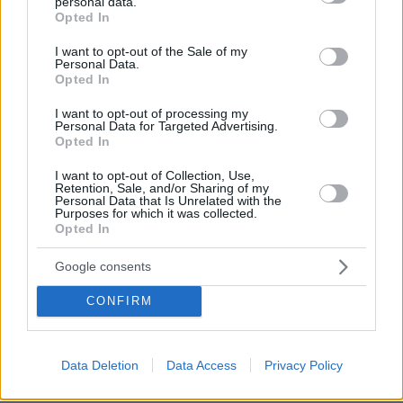
personal data.
grant or deny consent to Google and its third-party tags to
Opted In
use your data for below specified purposes in below Google
consent section.
I want to opt-out of the Sale of my
Personal Data.
Opted In
I want to opt-out of processing my
Personal Data for Targeted Advertising.
Opted In
I want to opt-out of Collection, Use,
Retention, Sale, and/or Sharing of my
Personal Data that Is Unrelated with the
Purposes for which it was collected.
Opted In
Google consents
07.08.2026, 13:17
Ο οδηγός του φορτηγού περιγράφει πώς έγινε το
CONFIRM
τροχαίο με τους νεκρούς μάνα και γιο στις Σέρρες,
η 43χρονη και ο 21χρονος πήγαιναν μαζί για
δουλειά
Data Deletion
Data Access
Privacy Policy