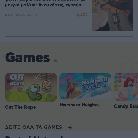
μακριά μαλλιά: Αναμνήσεις, έγραψε
59
07.08.2026, 09:09
Games
Northern Heights
Candy Bub
Cut The Rope
ΔΕΙΤΕ ΟΛΑ ΤΑ GAMES