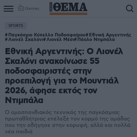
Games
SPORTS
Column
Column
Παγκόσμιο Κύπελλο Ποδοσφαίρου
Εθνική Αργεντινής
1
2
Λιονέλ Σκαλόνι
Λιονέλ Μέσι
Πάολο Ντιμπάλα
Εθνική Αργεντινής: Ο Λιονέλ
Σκαλόνι ανακοίνωσε 55
ποδοσφαιριστές στην
προεπιλογή για το Μουντιάλ
2026, άφησε εκτός τον
Ντιμπάλα
Ο ομοσπονδιακός τεχνικός της παγκόσμιας
πρωταθλήτριας επέλεξε τον κορμό της ομάδας
που την οδήγησε στην κορυφή, αλλά και πολλά
νέα παιδιά