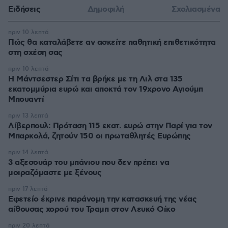
Ειδήσεις
Δημοφιλή
Σχολιασμένα
πριν 10 λεπτά
Πώς θα καταλάβετε αν ασκείτε παθητική επιθετικότητα
στη σχέση σας
πριν 10 λεπτά
Η Μάντσεστερ Σίτι τα βρήκε με τη Λιλ στα 135
εκατομμύρια ευρώ και αποκτά τον 19χρονο Αγιούμπ
Μπουαντί
πριν 13 λεπτά
Λίβερπουλ: Πρόταση 115 εκατ. ευρώ στην Παρί για τον
Μπαρκολά, ζητούν 150 οι πρωταθλητές Ευρώπης
πριν 14 λεπτά
3 αξεσουάρ του μπάνιου που δεν πρέπει να
μοιραζόμαστε με ξένους
πριν 17 λεπτά
Εφετείο έκρινε παράνομη την κατασκευή της νέας
αίθουσας χορού του Τραμπ στον Λευκό Οίκο
πριν 20 λεπτά