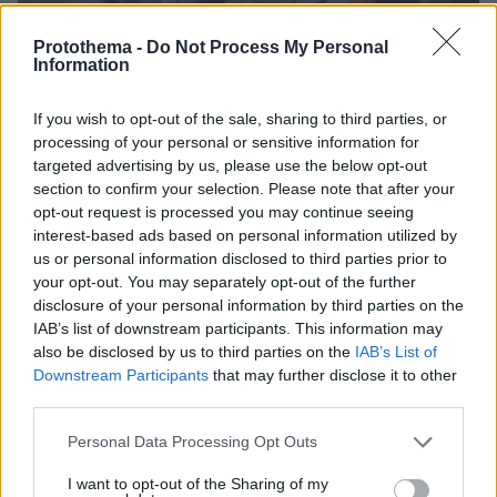
Protothema -
Do Not Process My Personal
Information
If you wish to opt-out of the sale, sharing to third parties, or
processing of your personal or sensitive information for
targeted advertising by us, please use the below opt-out
section to confirm your selection. Please note that after your
opt-out request is processed you may continue seeing
07.08.2026, 14:57
interest-based ads based on personal information utilized by
«Τα έχω χάσει όλα»: Συντετριμμένος ο πατέρας
us or personal information disclosed to third parties prior to
και σύζυγος των θυμάτων στο τροχαίο στις
your opt-out. You may separately opt-out of the further
Σέρρες
disclosure of your personal information by third parties on the
IAB’s list of downstream participants. This information may
also be disclosed by us to third parties on the
IAB’s List of
Downstream Participants
that may further disclose it to other
third parties.
Please note that this website/app uses one or more Google
Personal Data Processing Opt Outs
services and may gather and store information including but
not limited to your visit or usage behaviour. You may click to
I want to opt-out of the Sharing of my