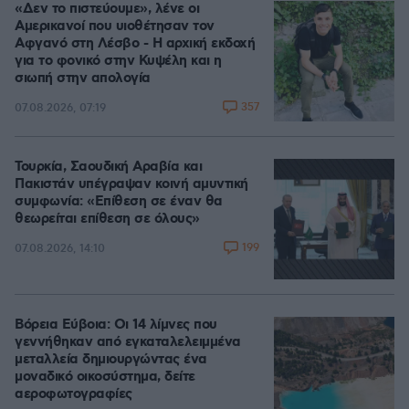
«Δεν το πιστεύουμε», λένε οι
Αμερικανοί που υιοθέτησαν τον
Αφγανό στη Λέσβο - Η αρχική εκδοχή
για το φονικό στην Κυψέλη και η
σιωπή στην απολογία
357
07.08.2026, 07:19
Τουρκία, Σαουδική Αραβία και
Πακιστάν υπέγραψαν κοινή αμυντική
συμφωνία: «Επίθεση σε έναν θα
θεωρείται επίθεση σε όλους»
199
07.08.2026, 14:10
Βόρεια Εύβοια: Οι 14 λίμνες που
γεννήθηκαν από εγκαταλελειμμένα
μεταλλεία δημιουργώντας ένα
μοναδικό οικοσύστημα, δείτε
αεροφωτογραφίες