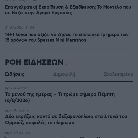
26.07.2026, 09:54
Επαγγελματική Εκπαίδευση & Εξειδίκευση: Το Mοντέλο που
σε Bάζει στην Aγορά Eργασίας
31.07.2026, 11:04
14+1 λόγοι που αξίζει να ζήσεις το επετειακό τριήμερο των
15 χρόνων του Spetses Mini Marathon
ΡΟΗ ΕΙΔΗΣΕΩΝ
Ειδήσεις
Δημοφιλή
Σχολιασμένα
πριν 4 λεπτά
Το μενού της ημέρας – Τι τρώμε σήμερα Πέμπτη
(6/8/2026)
πριν 18 λεπτά
Δύο εκρήξεις κοντά σε δεξαμενόπλοιο στα Στενά του
Ορμούζ, ασφαλές το πλήρωμα
πριν 34 λεπτά