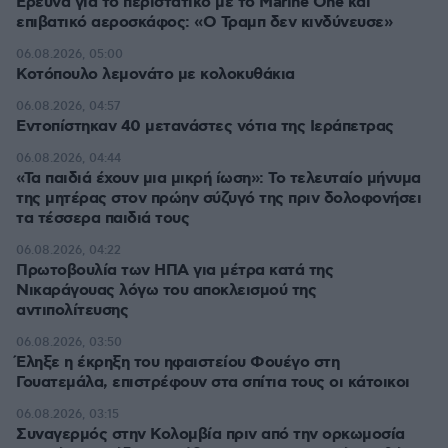
Έρευνα για το περιστατικό με το Marine One και
επιβατικό αεροσκάφος: «Ο Τραμπ δεν κινδύνευσε»
06.08.2026, 05:00
Κοτόπουλο λεμονάτο με κολοκυθάκια
06.08.2026, 04:57
Εντοπίστηκαν 40 μετανάστες νότια της Ιεράπετρας
06.08.2026, 04:44
«Τα παιδιά έχουν μια μικρή ίωση»: Το τελευταίο μήνυμα
της μητέρας στον πρώην σύζυγό της πριν δολοφονήσει
τα τέσσερα παιδιά τους
06.08.2026, 04:22
Πρωτοβουλία των ΗΠΑ για μέτρα κατά της
Νικαράγουας λόγω του αποκλεισμού της
αντιπολίτευσης
06.08.2026, 03:50
Έληξε η έκρηξη του ηφαιστείου Φουέγο στη
Γουατεμάλα, επιστρέφουν στα σπίτια τους οι κάτοικοι
06.08.2026, 03:15
Συναγερμός στην Κολομβία πριν από την ορκωμοσία