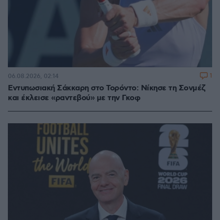
1
06.08.2026, 02:14
Εντυπωσιακή Σάκκαρη στο Τορόντο: Νίκησε τη Σονμέζ
και έκλεισε «ραντεβού» με την Γκοφ