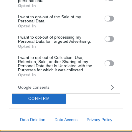
personal data.
grant or deny consent to Google and its third-party tags to
Opted In
05.08.2026, 08:25
use your data for below specified purposes in below Google
Η Καμίλα Καμπέγιο ανέβασε νέες φωτογραφίες
consent section.
I want to opt-out of the Sale of my
από τις διακοπές της στην Ελλάδα
Personal Data.
Opted In
I want to opt-out of processing my
Φτάνει αύριο στην Ελλάδα η 46χρονη
Personal Data for Targeted Advertising.
που κατηγορείται για τη Marfin - Πάει
Opted In
στον εισαγγελέα την Παρασκευή
I want to opt-out of Collection, Use,
26
05.08.2026, 19:01
Retention, Sale, and/or Sharing of my
Personal Data that Is Unrelated with the
Purposes for which it was collected.
Opted In
Google consents
Γαλλική σφραγίδα στο καλώδιο
Ελλάδας – Κύπρου, με ποσοστό πάνω
CONFIRM
από 50% μπαίνει η Meridiam
149
05.08.2026, 14:41
Data Deletion
Data Access
Privacy Policy