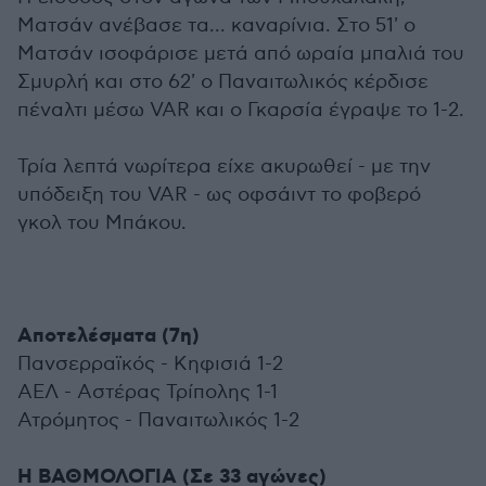
Ματσάν ανέβασε τα... καναρίνια. Στο 51' ο
Ματσάν ισοφάρισε μετά από ωραία μπαλιά του
Σμυρλή και στο 62' ο Παναιτωλικός κέρδισε
πέναλτι μέσω VAR και ο Γκαρσία έγραψε το 1-2.
Τρία λεπτά νωρίτερα είχε ακυρωθεί - με την
υπόδειξη του VAR - ως οφσάιντ το φοβερό
γκολ του Μπάκου.
Αποτελέσματα (7η)
Πανσερραϊκός - Κηφισιά 1-2
ΑΕΛ - Αστέρας Τρίπολης 1-1
Ατρόμητος - Παναιτωλικός 1-2
Η ΒΑΘΜΟΛΟΓΙΑ (Σε 33 αγώνες)