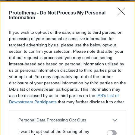
Protothema -
Do Not Process My Personal
Information
If you wish to opt-out of the sale, sharing to third parties, or
processing of your personal or sensitive information for
targeted advertising by us, please use the below opt-out
section to confirm your selection. Please note that after your
opt-out request is processed you may continue seeing
interest-based ads based on personal information utilized by
us or personal information disclosed to third parties prior to
your opt-out. You may separately opt-out of the further
disclosure of your personal information by third parties on the
IAB’s list of downstream participants. This information may
also be disclosed by us to third parties on the
IAB’s List of
Downstream Participants
that may further disclose it to other
third parties.
Please note that this website/app uses one or more Google
Personal Data Processing Opt Outs
09.05.2026, 18:55
services and may gather and store information including but
ΑΕΛ - Αστέρας Τρίπολης 1-1: Μοιρασιά στη Λάρισα με
not limited to your visit or usage behaviour. You may click to
I want to opt-out of the Sharing of my