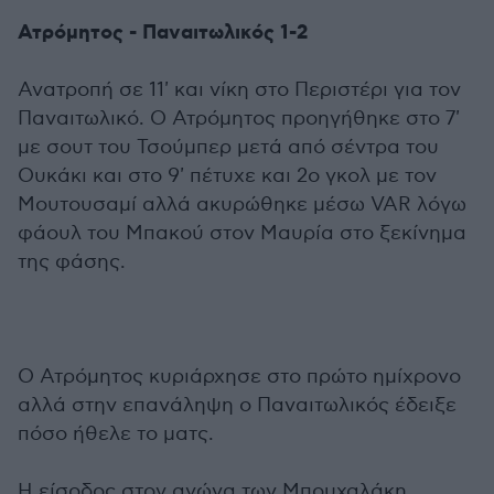
Ατρόμητος - Παναιτωλικός 1-2
Ανατροπή σε 11' και νίκη στο Περιστέρι για τον
Παναιτωλικό. Ο Ατρόμητος προηγήθηκε στο 7'
με σουτ του Τσούμπερ μετά από σέντρα του
Ουκάκι και στο 9' πέτυχε και 2ο γκολ με τον
Μουτουσαμί αλλά ακυρώθηκε μέσω VAR λόγω
φάουλ του Μπακού στον Μαυρία στο ξεκίνημα
της φάσης.
Ο Ατρόμητος κυριάρχησε στο πρώτο ημίχρονο
αλλά στην επανάληψη ο Παναιτωλικός έδειξε
πόσο ήθελε το ματς.
Η είσοδος στον αγώνα των Μπουχαλάκη,