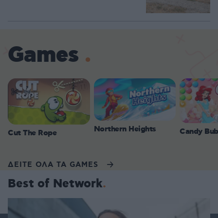
Games
Northern Heights
Candy Bub
Cut The Rope
ΔΕΙΤΕ ΟΛΑ ΤΑ GAMES
Best of Network