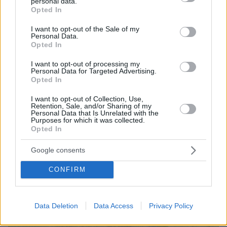
κερδισμένους τους Αρκάδες, δείτε τα γκολ
personal data.
grant or deny consent to Google and its third-party tags to
Opted In
use your data for below specified purposes in below Google
consent section.
I want to opt-out of the Sale of my
Personal Data.
Opted In
I want to opt-out of processing my
Personal Data for Targeted Advertising.
Opted In
I want to opt-out of Collection, Use,
Retention, Sale, and/or Sharing of my
Personal Data that Is Unrelated with the
Purposes for which it was collected.
Opted In
Google consents
CONFIRM
Data Deletion
Data Access
Privacy Policy