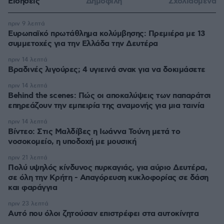
Ειδήσεις
Δημοφιλή
Σχολιασμένα
πριν 9 λεπτά
Ευρωπαϊκό πρωτάθλημα κολύμβησης: Πρεμιέρα με 13
συμμετοχές για την Ελλάδα την Δευτέρα
πριν 14 λεπτά
Βραδινές λιγούρες; 4 υγιεινά σνακ για να δοκιμάσετε
πριν 14 λεπτά
Behind the scenes: Πώς οι αποκαλύψεις των παπαράτσι
επηρεάζουν την εμπειρία της αναμονής για μια ταινία
πριν 14 λεπτά
Βίντεο: Στις Μαλδίβες η Ιωάννα Τούνη μετά το
νοσοκομείο, η υποδοχή με μουσική
πριν 21 λεπτά
Πολύ υψηλός κίνδυνος πυρκαγιάς, για αύριο Δευτέρα,
σε όλη την Κρήτη - Απαγόρευση κυκλοφορίας σε δάση
και φαράγγια
πριν 23 λεπτά
Αυτό που όλοι ζητούσαν επιστρέφει στα αυτοκίνητα