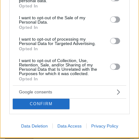
personal data.
grant or deny consent to Google and its third-party tags to
Ολυμπιακών Αγώνων να ανάβει κάτω από τον
Opted In
use your data for below specified purposes in below Google
αττικό ουρανό, ένα βίωμα που δεν μπορεί να
consent section.
I want to opt-out of the Sale of my
ζήσει κάποιος στον υπόλοιπο κόσμο.
Personal Data.
Opted In
Αμέσως μετά έρχομαι εδώ με την ιδιότητα του
Αναπληρωτή Υπουργού, καλεσμένος της
I want to opt-out of processing my
Personal Data for Targeted Advertising.
προέδρου του ΣΕΓΑΣ, για να κάνουμε κάτι
Opted In
άλλο, εξίσου σημαντικό. Κάτω από τον ιερό
βράχο της Ακρόπολης, σε αυτή την
I want to opt-out of Collection, Use,
Retention, Sale, and/or Sharing of my
εμβληματική αίθουσα του μουσείου
Personal Data that Is Unrelated with the
Purposes for which it was collected.
Ακρόπολης, να δώσουμε Συνέντευξη Τύπου για
Opted In
τον Αυθεντικό Μαραθώνιο που και αυτός
Google consents
γεννήθηκε στην Ελλάδα όπως οι Ολυμπιακοί
Αγώνες, οι αξίες τους και του αθλητισμού
CONFIRM
γενικότερα. Πόσο περήφανοι και τυχεροί
αισθανόμαστε εμείς οι Έλληνες.
Data Deletion
Data Access
Privacy Policy