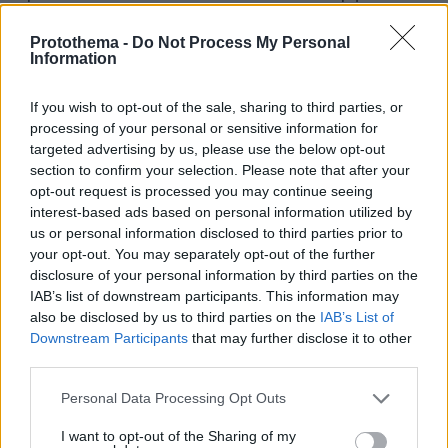
μας μέχρι τώρα είναι καλή και θα είναι μέχρι
Protothema -
Do Not Process My Personal
τέλους, ενώ σε κάποια πράγματα που θα
Information
περιγράψω θα τη βελτιώσουμε ακόμα
περισσότερο.
If you wish to opt-out of the sale, sharing to third parties, or
processing of your personal or sensitive information for
Βρίσκομαι εδώ καλεσμένος από το ΣΕΓΑΣ που
targeted advertising by us, please use the below opt-out
section to confirm your selection. Please note that after your
είναι η διοργανώτρια αρχή για κάτι πολύ
opt-out request is processed you may continue seeing
σημαντικό, για κάτι που μας ενώνει όλους, για
interest-based ads based on personal information utilized by
κάτι που μας κάνει όλους περήφανους. Ο
us or personal information disclosed to third parties prior to
τίτλος που θα έβαζα στη σημερινή συνάντηση
your opt-out. You may separately opt-out of the further
disclosure of your personal information by third parties on the
είναι τρεις λέξεις: Πόσο τυχεροί είμαστε, που
IAB’s list of downstream participants. This information may
είμαστε Έλληνες. Θα σας κάνω ένα
also be disclosed by us to third parties on the
IAB’s List of
περίγραμμα του τι βίωσα τις τελευταίες δύο
Downstream Participants
that may further disclose it to other
ώρες.
third parties.
Please note that this website/app uses one or more Google
Personal Data Processing Opt Outs
Πριν λίγο βρισκόμουν με τον κ. Καπράλο στο
services and may gather and store information including but
Καλλιμάρμαρο, είδαμε την Ιερή φλόγα των
not limited to your visit or usage behaviour. You may click to
I want to opt-out of the Sharing of my