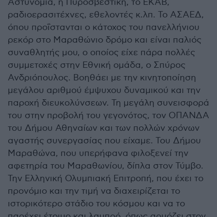
Αστυνομία, η Πυροσβεστική, το ΕΚΑΒ,
ραδιοερασιτέχνες, εθελοντές κ.λπ. Το ΑΣΑΕΔ,
όπου προΐστανται ο κάτοχος του πανελλήνιου
ρεκόρ στο Μαραθώνιο δρόμο και είναι παλιός
συναθλητής μου, ο οποίος είχε πάρα πολλές
συμμετοχές στην Εθνική ομάδα, ο Σπύρος
Ανδριόπουλος. Βοηθάει με την κινητοποίηση
μεγάλου αριθμού έμψυχου δυναμικού και την
παροχή διευκολύνσεων. Τη μεγάλη συνεισφορά
του στην προβολή του γεγονότος, τον ΟΠΑΝΔΑ
του Δήμου Αθηναίων και των πολλών χρόνων
αγαστής συνεργασίας που είχαμε. Του Δήμου
Μαραθώνα, που υπερήφανα φιλοξενεί την
αφετηρία του Μαραθωνίου, δίπλα στον Τύμβο.
Την Ελληνική Ολυμπιακή Επιτροπή, που έχει το
προνόμιο και την τιμή να διαχειρίζεται το
ιστορικότερο στάδιο του κόσμου και να το
παρέχει έτοιμο και λαμπρό, όπως αρμόζει στον