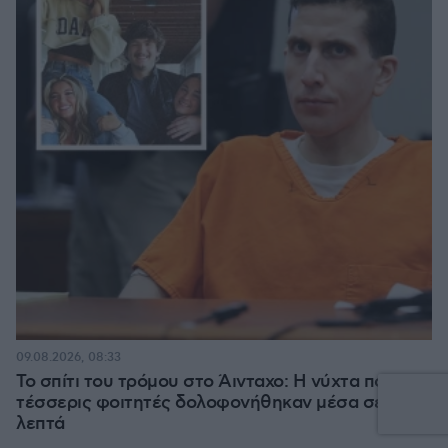
09.08.2026, 08:33
Το σπίτι του τρόμου στο Άινταχο: Η νύχτα που
τέσσερις φοιτητές δολοφονήθηκαν μέσα σε λίγα
λεπτά