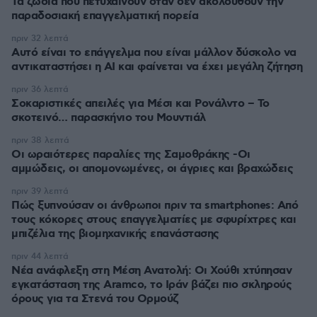
Τα ζώδια που πετυχαίνουν όταν δεν ακολουθούν την
παραδοσιακή επαγγελματική πορεία
πριν 32 λεπτά
Αυτό είναι το επάγγελμα που είναι μάλλον δύσκολο να
αντικαταστήσει η AI και φαίνεται να έχει μεγάλη ζήτηση
πριν 36 λεπτά
Σοκαριστικές απειλές για Μέσι και Ρονάλντο – Το
σκοτεινό… παρασκήνιο του Μουντιάλ
πριν 38 λεπτά
Οι ωραιότερες παραλίες της Σαμοθράκης -Οι
αμμώδεις, οι απομονωμένες, οι άγριες και βραχώδεις
πριν 39 λεπτά
Πώς ξυπνούσαν οι άνθρωποι πριν τα smartphones: Από
τους κόκορες στους επαγγελματίες με σφυρίχτρες και
μπιζέλια της βιομηχανικής επανάστασης
πριν 44 λεπτά
Νέα ανάφλεξη στη Μέση Ανατολή: Οι Χούθι χτύπησαν
εγκατάσταση της Aramco, το Ιράν βάζει πιο σκληρούς
όρους για τα Στενά του Ορμούζ