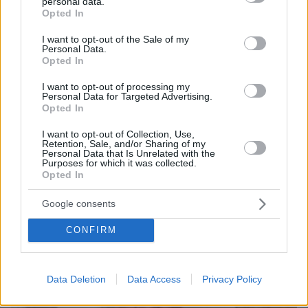
personal data.
grant or deny consent to Google and its third-party tags to
Opted In
use your data for below specified purposes in below Google
consent section.
I want to opt-out of the Sale of my
Personal Data.
Opted In
protothema.gr στο Google News
I want to opt-out of processing my
Ακολουθήστε το
Personal Data for Targeted Advertising.
και μάθετε πρώτοι όλες τις ειδήσεις
Opted In
Ειδήσεις
I want to opt-out of Collection, Use,
Δείτε όλες τις τελευταίες
από την Ελλάδα
Retention, Sale, and/or Sharing of my
και τον Κόσμο, τη στιγμή που συμβαίνουν, στο
Personal Data that Is Unrelated with the
Purposes for which it was collected.
Protothema.gr
Opted In
Σχετικά Άρθρα
Google consents
CONFIRM
Data Deletion
Data Access
Privacy Policy