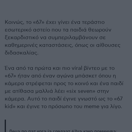
Κοινώς, το «67» έχει γίνει ένα τεράστιο
εσωτερικό αστείο που τα παιδιά θεωρούν
ξεκαρδιστικό να συμπεριλαμβάνουν σε
καθημερινές καταστάσεις, όπως οι αίθουσες
διδασκαλίας.
Ένα από τα πρώτα και πιο viral βίντεο με το
«67» ήταν από έναν αγώνα μπάσκετ όπου η
κάμερα στρέφεται προς το κοινό και ένα παιδί
με ατίθασα μαλλιά λέει «six seven» στην
κάμερα. Αυτό το παιδί έγινε γνωστό ως το «67
kid» και έγινε το πρόσωπο του meme για λίγο.
Деца по пат кога ја гледаат 67ца како поминува: