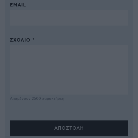
EMAIL
ΣΧΌΛΙΟ *
Απομένουν
2500
χαρακτήρες