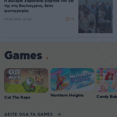
Η Βαλέρια Χοψονίδου βάφτισε τον γιο
της στη Βουλιαγμένη, δείτε
φωτογραφίες
14
09.08.2026, 09:44
Games
Northern Heights
Candy Bub
Cut The Rope
ΔΕΙΤΕ ΟΛΑ ΤΑ GAMES