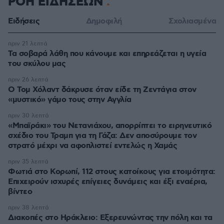
ΡΟΗ ΕΙΔΗΣΕΩΝ
Ειδήσεις
Δημοφιλή
Σχολιασμένα
πριν 21 λεπτά
Τα σοβαρά λάθη που κάνουμε και επηρεάζεται η υγεία
του σκύλου μας
πριν 26 λεπτά
Ο Τομ Χόλαντ δάκρυσε όταν είδε τη Ζεντάγια στον
«μυστικό» γάμο τους στην Αγγλία
πριν 30 λεπτά
«Μπαϊράκι» του Νετανιάχου, απορρίπτει το ειρηνευτικό
σχέδιο του Τραμπ για τη Γάζα: Δεν αποσύρουμε τον
στρατό μέχρι να αφοπλιστεί εντελώς η Χαμάς
πριν 35 λεπτά
Φωτιά στο Κορωπί, 112 στους κατοίκους για ετοιμότητα:
Επιχειρούν ισχυρές επίγειες δυνάμεις και έξι εναέρια,
βίντεο
πριν 38 λεπτά
Διακοπές στο Ηράκλειο: Εξερευνώντας την πόλη και τα