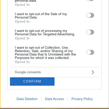
personal data.
grant or deny consent to Google and its third-party tags to
Opted In
use your data for below specified purposes in below Google
09.08.2026, 15:35
consent section.
I want to opt-out of the Sale of my
Μια βιοτεχνολόγος έχασε 10 κιλά χωρίς να
Personal Data.
στερηθεί το αγαπημένο της φαγητό – Οι 8
Opted In
συνήθειες που έκαναν τη διαφορά
I want to opt-out of processing my
Personal Data for Targeted Advertising.
Opted In
I want to opt-out of Collection, Use,
Retention, Sale, and/or Sharing of my
Personal Data that Is Unrelated with the
Purposes for which it was collected.
Opted In
Google consents
CONFIRM
Data Deletion
Data Access
Privacy Policy