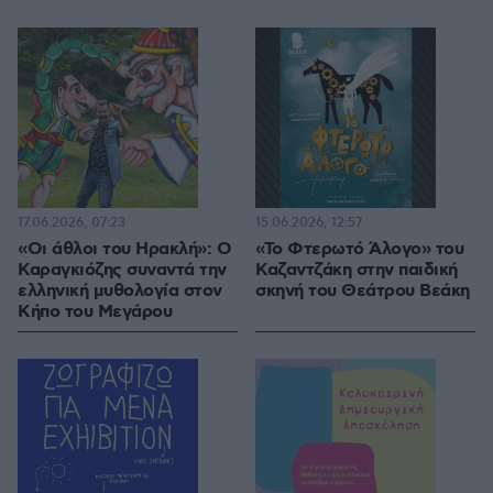
17.06.2026, 07:23
15.06.2026, 12:57
«Οι άθλοι του Ηρακλή»: Ο
«Το Φτερωτό Άλογο» του
Καραγκιόζης συναντά την
Καζαντζάκη στην παιδική
ελληνική μυθολογία στον
σκηνή του Θεάτρου Βεάκη
Κήπο του Μεγάρου