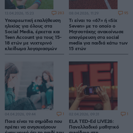
283
95
13.04.2026, 15:23
08.04.2026, 11:29
Υποχρεωτική επαλήθευση
Τι είναι το «67» ή «Six
ηλικίας για όλους στα
Seven» με το οποίο ο
Social Media, έρχεται και
Μητσοτάκης ανακοίνωσε
Teen Account για τους 15-
απαγόρευση στα social
18 ετών με νυχτερινό
media για παιδιά κάτω των
κλείδωμα λογαριασμών
15 ετών
1
1
04.04.2026, 09:44
02.04.2026, 09:31
Ποια είναι τα σημάδια που
ELA TED-Ed LIVE26:
πρέπει να ανησυχήσουν
Πανελλαδικό μαθητικό
έναν γονιό ότι το παιδί του
συνέδριο στη