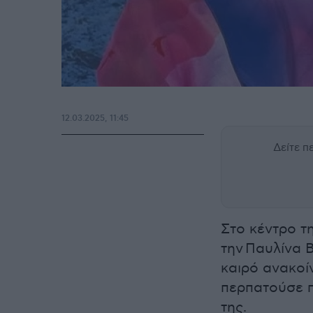
12.03.2025, 11:45
Δείτε 
Στο κέντρο τ
την Παυλίνα 
καιρό ανακοί
περπατούσε π
της.