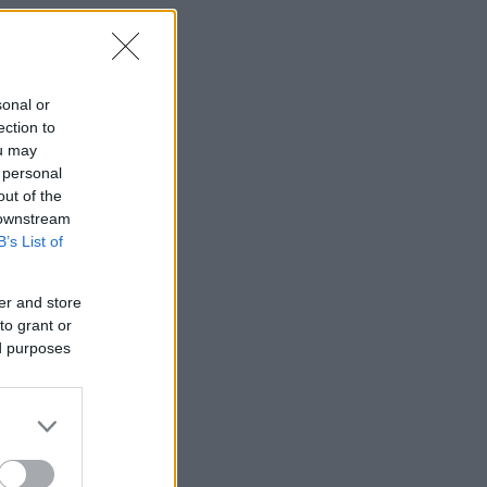
μή
sonal or
ection to
ou may
 personal
out of the
 downstream
ένα
B’s List of
er and store
ήγι
to grant or
ed purposes
της