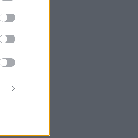
ην
ής
ς
με