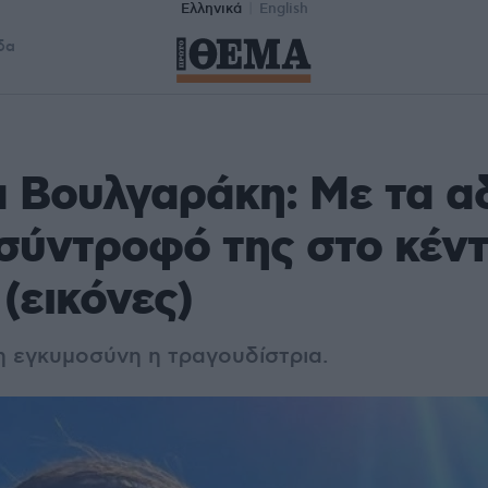
Ελληνικά
English
δα
 Βουλγαράκη: Με τα α
 σύντροφό της στο κέν
(εικόνες)
 εγκυμοσύνη η τραγουδίστρια.