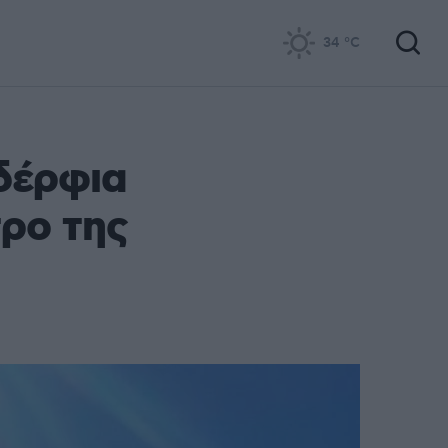
34
°C
δέρφια
τρο της