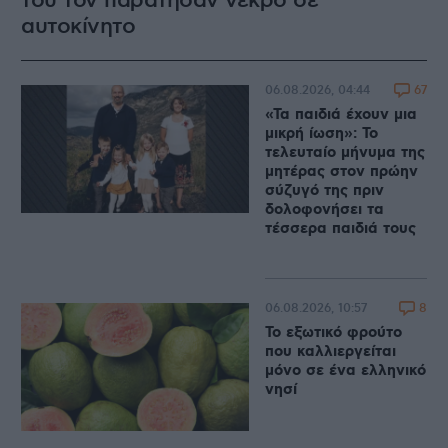
του τον παράτησαν νεκρό σε
αυτοκίνητο
67
06.08.2026, 04:44
«Τα παιδιά έχουν μια
μικρή ίωση»: Το
τελευταίο μήνυμα της
μητέρας στον πρώην
σύζυγό της πριν
δολοφονήσει τα
τέσσερα παιδιά τους
8
06.08.2026, 10:57
Το εξωτικό φρούτο
που καλλιεργείται
μόνο σε ένα ελληνικό
νησί