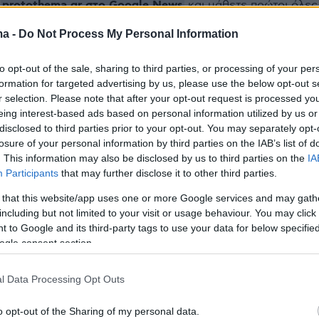
protothema.gr στο Google News
ο
και μάθετε πρώτοι όλες
ma -
Do Not Process My Personal Information
Ειδήσεις
ελευταίες
από την Ελλάδα και τον Κόσμο, τη στιγ
to opt-out of the sale, sharing to third parties, or processing of your per
Protothema.gr
 στο
formation for targeted advertising by us, please use the below opt-out s
r selection. Please note that after your opt-out request is processed y
eing interest-based ads based on personal information utilized by us or
disclosed to third parties prior to your opt-out. You may separately opt-
losure of your personal information by third parties on the IAB’s list of
Ειδήσεις
Δημοφιλή
Σχολιασμ
. This information may also be disclosed by us to third parties on the
IA
ΣΕΩΝ
Participants
that may further disclose it to other third parties.
 that this website/app uses one or more Google services and may gath
Κοράκι στη Βρετανία πήρε στο κυν
including but not limited to your visit or usage behaviour. You may click 
Μύκονο με φλοράλ
γυναίκα και την έριξε κάτω, δείτε
 to Google and its third-party tags to use your data for below specifi
όρη της
βίντεο
ogle consent section.
πριν 26 λεπτά
Έκτακτα μέτρα για την καταστολή 
Κοπεγχάγης: Το
διασποράς της ευλογιάς των
l Data Processing Opt Outs
εν περιμέναμε να
προβάτων στην Καστοριά
o opt-out of the Sharing of my personal data.
πριν 28 λεπτά