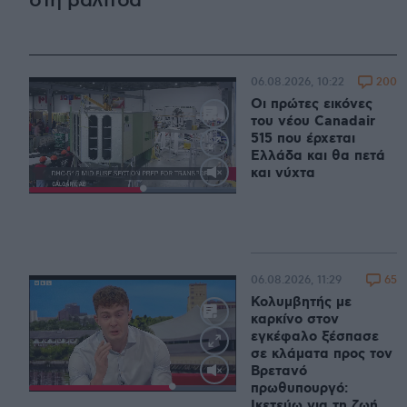
στη βαλίτσα
200
06.08.2026, 10:22
Οι πρώτες εικόνες
του νέου Canadair
515 που έρχεται
Ελλάδα και θα πετά
και νύχτα
Loaded
:
100.00%
65
06.08.2026, 11:29
Κολυμβητής με
καρκίνο στον
εγκέφαλο ξέσπασε
σε κλάματα προς τον
Βρετανό
πρωθυπουργό:
Loaded
:
100.00%
Ικετεύω για τη ζωή