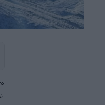
γο
φό