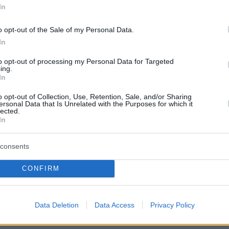
In
Γιος Ελλήνων μεταναστών και πρώ
η: 7 λάθη που όλοι
σύμβουλος του Ομπάμα: Ο ομογεν
ζίνα
Αλέξης Γιαννούλιας κατεβαίνει
o opt-out of the Sale of my Personal Data.
υποψήφιος δήμαρχος στο Σικάγο
In
 στις Οβίρες
πριν 28 λεπτά
to opt-out of processing my Personal Data for Targeted
υτη καλοκαιρινή
O Λάκης Γαβαλάς έκλεισε τα 74:
ing.
αγοροχώρια
In
Ευγνώμων για όλα τα συμβάντα τη
ζωής μου, αισθάνομαι ακόμη υγιής,
o opt-out of Collection, Use, Retention, Sale, and/or Sharing
ικανός και δημιουργικός
ers/Ipsos: Οι
ersonal Data that Is Unrelated with the Purposes for which it
lected.
οιμάζονται για
πριν 29 λεπτά
In
ς στη Μέση Ανατολή
«Μου έδιναν 2,5 χρόνια ζωής»: Η
με το Ιράν
πρόεδρος του Συλλόγου Ασθενών 
consents
Πνευμονική Αρτηριακή Υπέρταση
μετρά 16 έτη με τη νόσο
CONFIRM
Σ ΕΙΔΗΣΕΙΣ
Data Deletion
Data Access
Privacy Policy