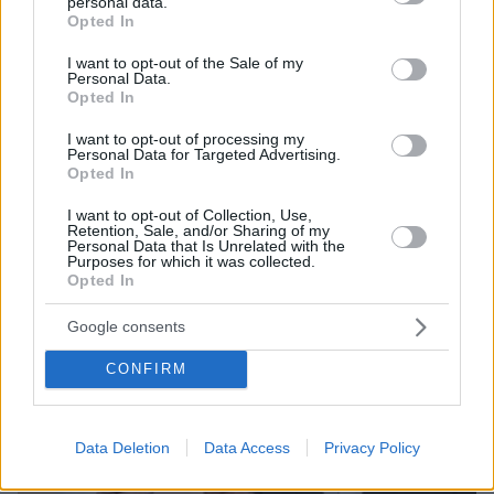
personal data.
grant or deny consent to Google and its third-party tags to
Opted In
use your data for below specified purposes in below Google
consent section.
I want to opt-out of the Sale of my
Personal Data.
Opted In
06.08.2026, 12:32
Η αποκαλυπτική κατάθεση της συζύγου του
I want to opt-out of processing my
Αφγανού: Πώς γνωρίσαμε τη Λίσα, γιατί
Personal Data for Targeted Advertising.
υποψιάστηκα ότι ήταν το πτώμα στη βαλίτσα
Opted In
I want to opt-out of Collection, Use,
Retention, Sale, and/or Sharing of my
Personal Data that Is Unrelated with the
Purposes for which it was collected.
Opted In
Google consents
CONFIRM
Data Deletion
Data Access
Privacy Policy