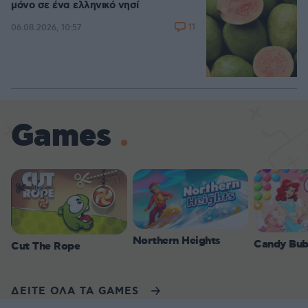
μόνο σε ένα ελληνικό νησί
11
06.08.2026, 10:57
Games
Northern Heights
Candy Bub
Cut The Rope
ΔΕΙΤΕ ΟΛΑ ΤΑ GAMES