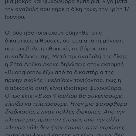
μια μακρά και ψυχοφθόρα εμπειρία, λίγο μετά
την αναβολή που πήρε η δίκη τους, την Τρίτη 17
Ιουνίου.
Οι δύο ηθοποιοί έχουν οδηγηθεί στις
δικαστικές αίθουσες, ύστερα από τη μήνυση
που υπέβαλε η ηθοποιός σε βάρος του
συναδέλφου της. Μετά την αναβολή της δίκης,
η Ζέτα Δούκα έκανε δηλώσεις στην εκπομπή
«Buongiorno» έξω από τα δικαστήρια της
πρώην σχολής Ευελπίδων τονίζοντας, πως η
διαδικασία αυτή είναι ιδιαίτερα ψυχοφθόρα.
Όπως είπε: «
8 και 9 Ιουλίου θα συνεχίσουμε,
ελπίζω να τελειώσουμε. Ήταν μια ψυχοφθόρα
διαδικασία, έγιναν πολλές διακοπές. Από την
πλευρά μας ήμασταν έτοιμοι, από την άλλη
πλευρά πάλι δεν ήταν έτοιμοι, ούτε παρόντες
αυτοί που λογικά έπρεπε να είναι, αν και δεν