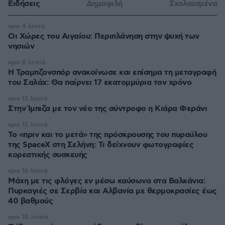
Ειδήσεις
Δημοφιλή
Σχολιασμένα
πριν 4 λεπτά
Οι Xώρες του Αιγαίου: Περιπλάνηση στην ψυχή των
νησιών
πριν 8 λεπτά
Η Τραμπζονσπόρ ανακοίνωσε και επίσημα τη μεταγραφή
του Σαλάχ: Θα παίρνει 17 εκατομμύρια τον χρόνο
πριν 12 λεπτά
Στην Ίμπιζα με τον νέο της σύντροφο η Κιάρα Φεράνι
πριν 15 λεπτά
Το «πριν και το μετά» της πρόσκρουσης του πυραύλου
της SpaceX στη Σελήνη: Τι δείχνουν φωτογραφίες
κορεατικής συσκευής
πριν 16 λεπτά
Μάχη με τις φλόγες εν μέσω καύσωνα στα Βαλκάνια:
Πυρκαγιές σε Σερβία και Αλβανία με θερμοκρασίες έως
40 βαθμούς
πριν 18 λεπτά