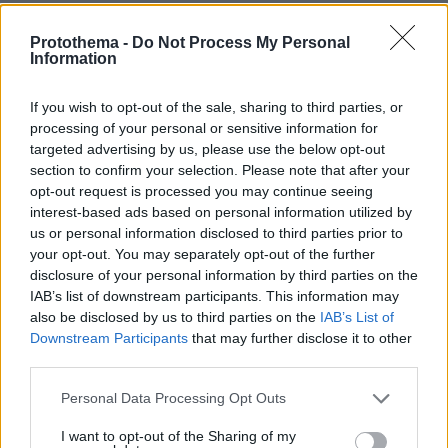
Protothema -
Do Not Process My Personal
Information
ΤΑ ΠΙΟ ΔΗΜΟΦΙΛΗ
If you wish to opt-out of the sale, sharing to third parties, or
processing of your personal or sensitive information for
targeted advertising by us, please use the below opt-out
section to confirm your selection. Please note that after your
opt-out request is processed you may continue seeing
interest-based ads based on personal information utilized by
us or personal information disclosed to third parties prior to
your opt-out. You may separately opt-out of the further
disclosure of your personal information by third parties on the
IAB’s list of downstream participants. This information may
also be disclosed by us to third parties on the
IAB’s List of
Downstream Participants
that may further disclose it to other
third parties.
Please note that this website/app uses one or more Google
Personal Data Processing Opt Outs
services and may gather and store information including but
not limited to your visit or usage behaviour. You may click to
I want to opt-out of the Sharing of my