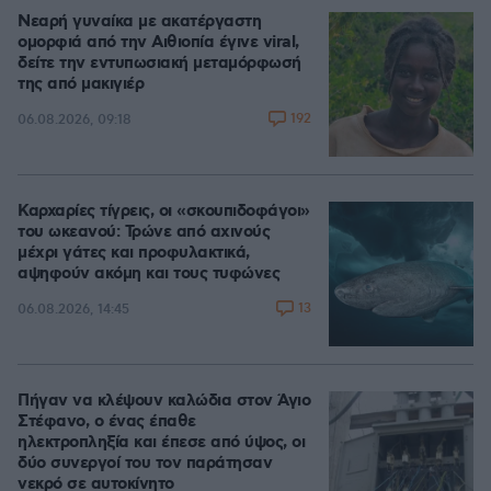
Νεαρή γυναίκα με ακατέργαστη
ομορφιά από την Αιθιοπία έγινε viral,
δείτε την εντυπωσιακή μεταμόρφωσή
της από μακιγιέρ
192
06.08.2026, 09:18
Καρχαρίες τίγρεις, οι «σκουπιδοφάγοι»
του ωκεανού: Τρώνε από αχινούς
μέχρι γάτες και προφυλακτικά,
αψηφούν ακόμη και τους τυφώνες
13
06.08.2026, 14:45
Πήγαν να κλέψουν καλώδια στον Άγιο
Στέφανο, ο ένας έπαθε
ηλεκτροπληξία και έπεσε από ύψος, οι
δύο συνεργοί του τον παράτησαν
νεκρό σε αυτοκίνητο