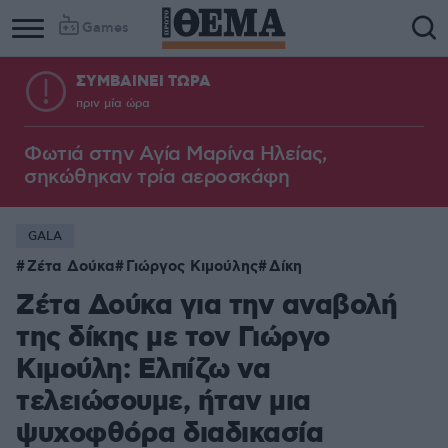
Games
ΣΥΜΒΑΙΝΕΙ ΤΩΡΑ
πριν μία ώρα
Φωτιά στην Aγία Μαρίνα Ηλείας,
σηκώθηκαν τρία αεροσκάφη
GALA
Ζέτα Δούκα
Γιώργος Κιμούλης
Δίκη
Ζέτα Δούκα για την αναβολή
της δίκης με τον Γιώργο
Κιμούλη: Ελπίζω να
τελειώσουμε, ήταν μια
ψυχοφθόρα διαδικασία