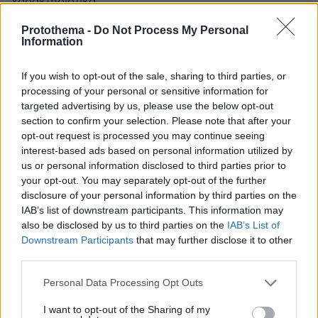
χαρακτηριστικά
Protothema -
Do Not Process My Personal
Information
If you wish to opt-out of the sale, sharing to third parties, or
processing of your personal or sensitive information for
targeted advertising by us, please use the below opt-out
section to confirm your selection. Please note that after your
opt-out request is processed you may continue seeing
interest-based ads based on personal information utilized by
us or personal information disclosed to third parties prior to
your opt-out. You may separately opt-out of the further
disclosure of your personal information by third parties on the
IAB’s list of downstream participants. This information may
also be disclosed by us to third parties on the
IAB’s List of
Downstream Participants
that may further disclose it to other
third parties.
Please note that this website/app uses one or more Google
Personal Data Processing Opt Outs
services and may gather and store information including but
not limited to your visit or usage behaviour. You may click to
I want to opt-out of the Sharing of my