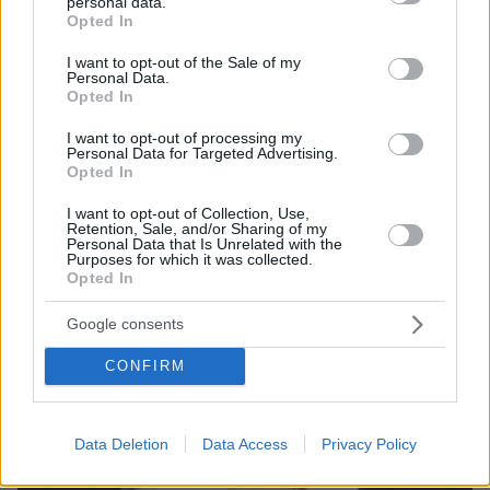
personal data.
grant or deny consent to Google and its third-party tags to
Opted In
use your data for below specified purposes in below Google
24
08.10.2025, 14:50
consent section.
I want to opt-out of the Sale of my
Ζέτα Δούκα για Γιώργο Κιμούλη: Ήταν μία μεγάλη νίκη
Personal Data.
στη δυσκολότερη μήνυση που είχα καταθέσει
Opted In
Ο ηθοποιός και σκηνοθέτης καταδικάστηκε για ηθική
I want to opt-out of processing my
αυτουργία σε ψευδή κατάθεση έπειτα από μήνυση
Personal Data for Targeted Advertising.
Opted In
της Ζέτας Δούκα, του επιβλήθηκε ποινή φυλάκισης
20 μηνών με αναστολή και πρόστιμο 3.000 ευρώ
I want to opt-out of Collection, Use,
Retention, Sale, and/or Sharing of my
Personal Data that Is Unrelated with the
Purposes for which it was collected.
Opted In
Google consents
CONFIRM
Data Deletion
Data Access
Privacy Policy