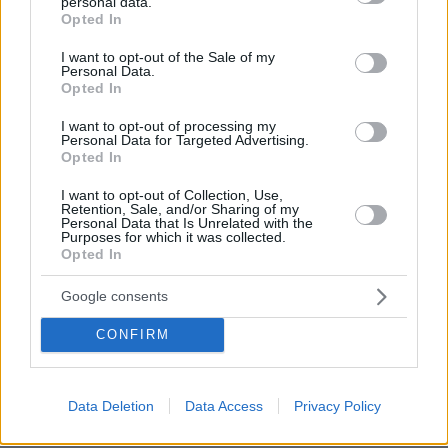
personal data.
grant or deny consent to Google and its third-party tags to
τον Ακάθιστο Ύμνο
Opted In
use your data for below specified purposes in below Google
165
09.08.2026, 22:48
consent section.
I want to opt-out of the Sale of my
Personal Data.
Opted In
I want to opt-out of processing my
Personal Data for Targeted Advertising.
Πώς διασώθηκε ο 33χρονος από τον
Opted In
βράχο των 20 μέτρων στη Μήλο, δείτε
φωτογραφίες από την επιχείρηση στη
I want to opt-out of Collection, Use,
Φυριπλάκα
Retention, Sale, and/or Sharing of my
Personal Data that Is Unrelated with the
Purposes for which it was collected.
15
10.08.2026, 16:32
Opted In
Google consents
Η 24χρονη αριστούχος της Ιατρικής
CONFIRM
Αθηνών, που διάβασε τον Ιπποκρατικό
Όρκο, μιλά για τον «άριστο γιατρό»
106
10.08.2026, 08:09
Data Deletion
Data Access
Privacy Policy