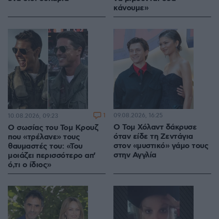
κάνουμε»
1
09.08.2026, 16:25
10.08.2026, 09:23
Ο Τομ Χόλαντ δάκρυσε
Ο σωσίας του Τομ Κρουζ
όταν είδε τη Ζεντάγια
που «τρέλανε» τους
στον «μυστικό» γάμο τους
θαυμαστές του: «Του
στην Αγγλία
μοιάζει περισσότερο απ’
ό,τι ο ίδιος»