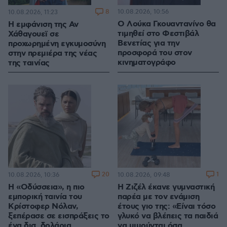
8
10.08.2026, 10:56
10.08.2026, 11:23
Ο Λούκα Γκουαντανίνο θα
Η εμφάνιση της Αν
τιμηθεί στο Φεστιβάλ
Χάθαγουεϊ σε
Βενετίας για την
προχωρημένη εγκυμοσύνη
προσφορά του στον
στην πρεμιέρα της νέας
κινηματογράφο
της ταινίας
20
1
10.08.2026, 10:36
10.08.2026, 09:48
Η «Οδύσσεια», η πιο
Η Ζιζέλ έκανε γυμναστική
εμπορική ταινία του
παρέα με τον ενάμιση
Κρίστοφερ Νόλαν,
έτους γιο της: «Είναι τόσο
ξεπέρασε σε εισπράξεις το
γλυκό να βλέπεις τα παιδιά
ένα δισ. δολάρια
να μιμούνται όσα