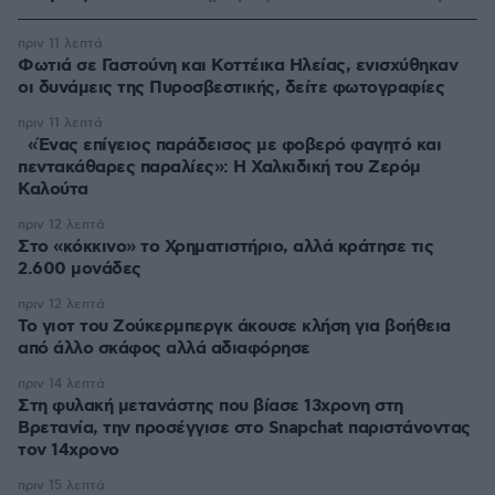
πριν 11 λεπτά
Φωτιά σε Γαστούνη και Κοττέικα Ηλείας, ενισχύθηκαν
οι δυνάμεις της Πυροσβεστικής, δείτε φωτογραφίες
πριν 11 λεπτά
«Ένας επίγειος παράδεισος με φοβερό φαγητό και
πεντακάθαρες παραλίες»: Η Χαλκιδική του Ζερόμ
Καλούτα
πριν 12 λεπτά
Στο «κόκκινο» το Χρηματιστήριο, αλλά κράτησε τις
2.600 μονάδες
πριν 12 λεπτά
Το γιοτ του Ζούκερμπεργκ άκουσε κλήση για βοήθεια
από άλλο σκάφος αλλά αδιαφόρησε
πριν 14 λεπτά
Στη φυλακή μετανάστης που βίασε 13χρονη στη
Βρετανία, την προσέγγισε στο Snapchat παριστάνοντας
τον 14χρονο
πριν 15 λεπτά