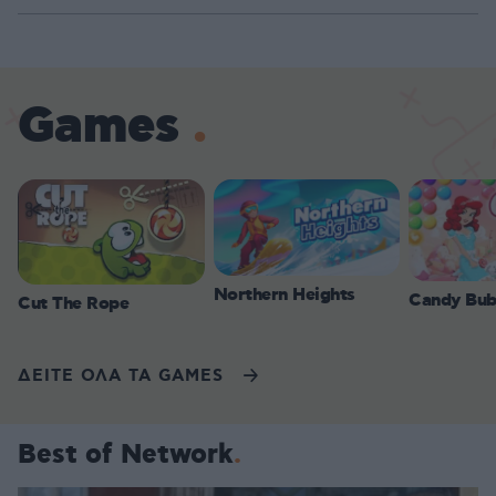
Games
Northern Heights
Candy Bub
Cut The Rope
ΔΕΙΤΕ ΟΛΑ ΤΑ GAMES
Best of Network