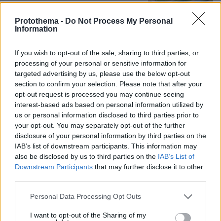
Protothema -
Do Not Process My Personal
Information
Όταν ο Στέλιος Ράμφος μιλούσε στον
Δανίκα για την Ελλάδα, τη Μεγάλη
If you wish to opt-out of the sale, sharing to third parties, or
Ιδέα, τα όνειρα και τις «διαστροφές»
processing of your personal or sensitive information for
του μυαλού
targeted advertising by us, please use the below opt-out
4
10.08.2026, 16:05
section to confirm your selection. Please note that after your
opt-out request is processed you may continue seeing
interest-based ads based on personal information utilized by
us or personal information disclosed to third parties prior to
«Δεν ήταν κοντά στο παιδί και πριν
your opt-out. You may separately opt-out of the further
έναν μήνα το είχε αφήσει ξανά μόνο»
disclosure of your personal information by third parties on the
ισχυρίζεται ο ιδιοκτήτης του beach bar
IAB’s list of downstream participants. This information may
για τον πατέρα του 4χρονου στην
also be disclosed by us to third parties on the
IAB’s List of
Πάρο
Downstream Participants
that may further disclose it to other
148
10.08.2026, 12:21
third parties.
Please note that this website/app uses one or more Google
Personal Data Processing Opt Outs
services and may gather and store information including but
Τη Υπερμάχω: Η νύχτα του Αυγούστου
not limited to your visit or usage behaviour. You may click to
I want to opt-out of the Sharing of my
πριν από 1.400 χρόνια, που γέννησε