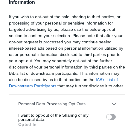
Information
If you wish to opt-out of the sale, sharing to third parties, or
processing of your personal or sensitive information for
targeted advertising by us, please use the below opt-out
section to confirm your selection. Please note that after your
opt-out request is processed you may continue seeing
interest-based ads based on personal information utilized by
us or personal information disclosed to third parties prior to
your opt-out. You may separately opt-out of the further
disclosure of your personal information by third parties on the
IAB’s list of downstream participants. This information may
10.08.2026, 08:51
also be disclosed by us to third parties on the
IAB’s List of
ΔΕΘ τετραετίας με μέτρα για όλους: Τι θα πει ο
Downstream Participants
that may further disclose it to other
Μητσοτάκης στη Θεσσαλονίκη για μισθούς,
third parties.
συντάξεις, επιχειρήσεις, αγρότες και στεγαστικό
Please note that this website/app uses one or more Google
Personal Data Processing Opt Outs
services and may gather and store information including but
not limited to your visit or usage behaviour. You may click to
I want to opt-out of the Sharing of my
personal data.
grant or deny consent to Google and its third-party tags to
Opted In
use your data for below specified purposes in below Google
consent section.