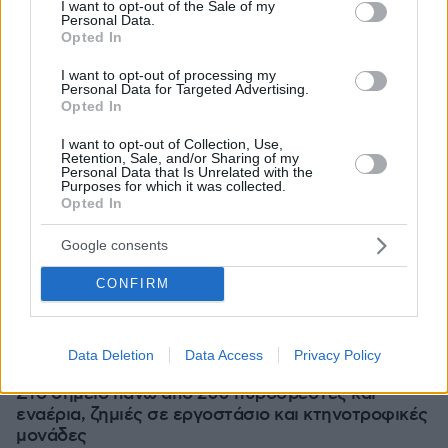
I want to opt-out of the Sale of my
Personal Data.
Opted In
I want to opt-out of processing my
Personal Data for Targeted Advertising.
Opted In
I want to opt-out of Collection, Use,
Retention, Sale, and/or Sharing of my
Personal Data that Is Unrelated with the
Purposes for which it was collected.
Opted In
Google consents
CONFIRM
Loaded
:
100.00%
πριν μία ώρα
Data Deletion
Data Access
Privacy Policy
Βελτιώθηκε η εικόνα της φωτιάς στον Κουβαρά:
Στο σημείο πάνω από 200 πυροσβέστες και
εναέρια, ζημιές σε εργοστάσιο και κτηνοτροφικές
μονάδες