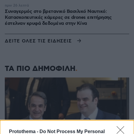
πριν 26 λεπτά
Συναγερμός στο βρετανικό Βασιλικό Ναυτικό:
Κατασκοπευτικές κάμερες σε drones επιτήρησης
έστελναν κρυφά δεδομένα στην Κίνα
ΔΕΙΤΕ ΟΛΕΣ ΤΙΣ ΕΙΔΗΣΕΙΣ
ΤΑ ΠΙΟ ΔΗΜΟΦΙΛΗ
Protothema -
Do Not Process My Personal