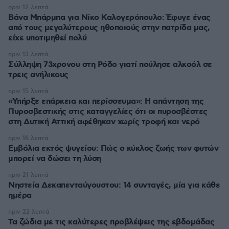
πριν 12 λεπτά
Βάνα Μπάρμπα για Νίκο Καλογερόπουλο: Έφυγε ένας
από τους μεγαλύτερους ηθοποιούς στην πατρίδα μας,
είχε υποτιμηθεί πολύ
πριν 13 λεπτά
Σύλληψη 73χρονου στη Ρόδο γιατί πούλησε αλκοόλ σε
τρεις ανήλικους
πριν 15 λεπτά
«Υπήρξε επάρκεια και περίσσευμα»: Η απάντηση της
Πυροσβεστικής στις καταγγελίες ότι οι πυροσβέστες
στη Δυτική Αττική αφέθηκαν χωρίς τροφή και νερό
πριν 16 λεπτά
Εμβόλια εκτός ψυγείου: Πώς ο κύκλος ζωής των φυτών
μπορεί να δώσει τη λύση
πριν 21 λεπτά
Νηστεία Δεκαπενταύγουστου: 14 συνταγές, μία για κάθε
ημέρα
πριν 22 λεπτά
Τα ζώδια με τις καλύτερες προβλέψεις της εβδομάδας