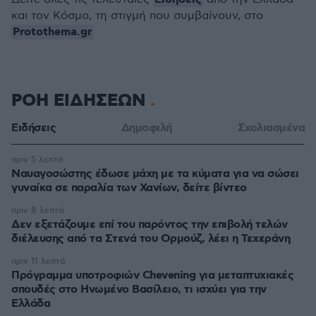
και τον Κόσμο, τη στιγμή που συμβαίνουν, στο
Protothema.gr
ΡΟΗ ΕΙΔΗΣΕΩΝ
Ειδήσεις
Δημοφιλή
Σχολιασμένα
πριν 5 λεπτά
Ναυαγοσώστης έδωσε μάχη με τα κύματα για να σώσει
γυναίκα σε παραλία των Χανίων, δείτε βίντεο
πριν 8 λεπτά
Δεν εξετάζουμε επί του παρόντος την επιβολή τελών
διέλευσης από τα Στενά του Ορμούζ, λέει η Τεχεράνη
πριν 11 λεπτά
Πρόγραμμα υποτροφιών Chevening για μεταπτυχιακές
σπουδές στο Ηνωμένο Βασίλειο, τι ισχύει για την
Ελλάδα