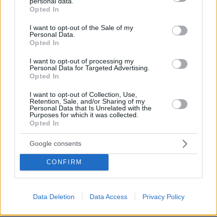
personal data.
grant or deny consent to Google and its third-party tags to
Opted In
use your data for below specified purposes in below Google
Αναλυτική πρόγνωση από την ΕΜΥ
consent section.
I want to opt-out of the Sale of my
Personal Data.
Opted In
Μακεδονία, Θράκη
I want to opt-out of processing my
Personal Data for Targeted Advertising.
Καιρός: νεφώσεις με τοπικές βροχές και
Opted In
σταδιακή βελτίωση από τα δυτικά. Τοπικά
I want to opt-out of Collection, Use,
περιορισμένη ορατότητα τις πρωινές και
Retention, Sale, and/or Sharing of my
Personal Data that Is Unrelated with the
βραδινές ώρες.
Purposes for which it was collected.
Opted In
Google consents
CONFIRM
Data Deletion
Data Access
Privacy Policy