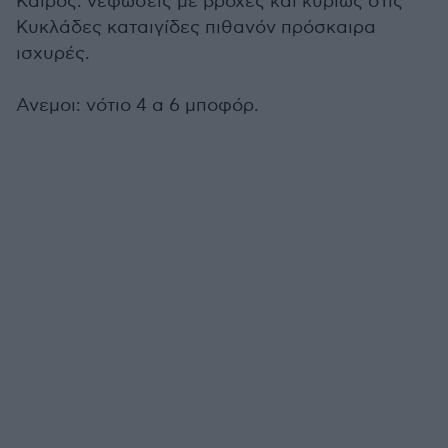
Καιρός: νεφώσεις με βροχές και κυρίως στις
Κυκλάδες καταιγίδες πιθανόν πρόσκαιρα
ισχυρές.
Ανεμοι: νότιο 4 α 6 μποφόρ.