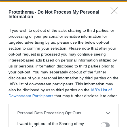
Protothema -
Do Not Process My Personal
Οι άνεμοι στα πελάγη θα πνέουν από νότιες
Information
διευθύνσεις 4 έως 6 και τοπικά 7 μποφόρ.
If you wish to opt-out of the sale, sharing to third parties, or
processing of your personal or sensitive information for
Στην Αττική αναμένονται νεφώσεις με βροχές
targeted advertising by us, please use the below opt-out
και καταιγίδες κατά περιόδους. Οι άνεμοι θα
section to confirm your selection. Please note that after your
πνέουν από νότιες διευθύνσεις 3 έως 5 και
opt-out request is processed you may continue seeing
κατά τόπους 6 μποφόρ. Η θερμοκρασία στο
interest-based ads based on personal information utilized by
κέντρο των Αθηνών θα κυμανθεί από 16 έως 18
us or personal information disclosed to third parties prior to
your opt-out. You may separately opt-out of the further
βαθμούς.
disclosure of your personal information by third parties on the
IAB’s list of downstream participants. This information may
Στη Θεσσαλονίκη αναμένονται νεφώσεις με
also be disclosed by us to third parties on the
IAB’s List of
βροχές, ενώ υπάρχει πιθανότητα και για
Downstream Participants
that may further disclose it to other
third parties.
εκδήλωση καταιγίδων. Οι άνεμοι θα πνέουν
από μεταβαλλόμενες διευθύνσεις έως 3
Please note that this website/app uses one or more Google
Personal Data Processing Opt Outs
μποφόρ. Η θερμοκρασία στο κέντρο της πόλης
services and may gather and store information including but
not limited to your visit or usage behaviour. You may click to
I want to opt-out of the Sharing of my
θα κυμανθεί από 10 έως 14 βαθμούς.