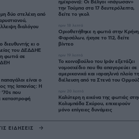
ημίχρονο): Οι Βέλγοι «πάγωσαν»
την Τούμπα στα 17 δευτερόλεπτα,
μη δύο στελέχη από
δείτε το γκολ
αρυστιανού,
πριν 18 λεπτά
λλειψη διαλόγου
Οριοθετήθηκε η φωτιά στην Κρήνη
Φαρσάλων, ήχησε το 112, δείτε
 διευθυντής κι ο
βίντεο
λείας του ΔΕΔΔΗΕ
πριν 19 λεπτά
τη φωτιά σε
Το κοινοβούλιο του Ιράν εξετάζει
 ΔΕΗ
νομοσχέδιο που θα απαγορεύει σε
αμερικανικά και ισραηλινά πλοία τη
 παπαγάλοι είναι ο
διέλευση από τα Στενά του Ορμού
ος της Ισπανίας: Η
πριν 20 λεπτά
'70s που
Καλύτερη η εικόνα της φωτιάς στη
ε καταστροφή
Κολυμπάδα Σκύρου, επιχειρούν
μόνο επίγειες δυνάμεις
ΤΙΣ ΕΙΔΗΣΕΙΣ