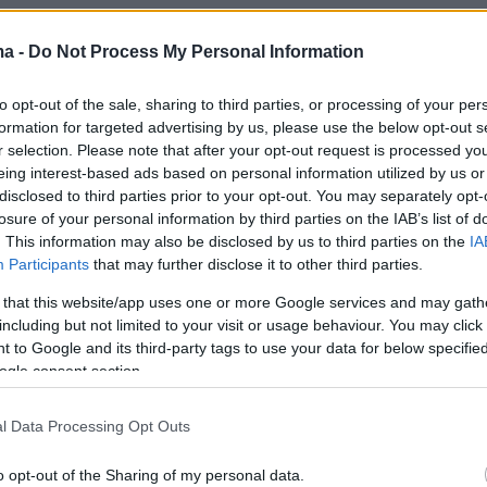
ma -
Do Not Process My Personal Information
to opt-out of the sale, sharing to third parties, or processing of your per
formation for targeted advertising by us, please use the below opt-out s
 κινήθηκε γρήγορα και κατάφερε να την
r selection. Please note that after your opt-out request is processed y
ε ασφάλεια από τη θάλασσα.
eing interest-based ads based on personal information utilized by us or
disclosed to third parties prior to your opt-out. You may separately opt-
losure of your personal information by third parties on the IAB’s list of
α, η γυναίκα μεταφέρθηκε στην ακτή, όπου
. This information may also be disclosed by us to third parties on the
IA
έθηκαν οι πρώτες βοήθειες και εξετάστηκε
Participants
that may further disclose it to other third parties.
ς.
 that this website/app uses one or more Google services and may gath
including but not limited to your visit or usage behaviour. You may click 
 to Google and its third-party tags to use your data for below specifi
ogle consent section.
ύμφωνα με τις πληροφορίες, η κατάσταση της
l Data Processing Opt Outs
ίναι καλή.
o opt-out of the Sharing of my personal data.