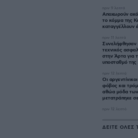
πριν 9 λεπτά
Αποχωρούν ακό
το κόμμα της Κ
καταγγέλλουν έ
πριν 11 λεπτά
Συνελήφθησαν ο
τεχνικός ασφα
στην Άρτα για 
υποσταθμό της
πριν 12 λεπτά
Οι αργεντίνικοι
φόβος και τρόμ
αθώα μόδα των 
μετατράπηκε σ
πριν 12 λεπτά
ΔΕΙΤΕ ΟΛΕΣ 