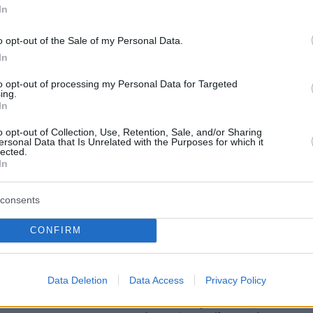
In
o opt-out of the Sale of my Personal Data.
protothema.gr στο Google News
το
και μάθετε πρώτοι
In
εις
to opt-out of processing my Personal Data for Targeted
Ειδήσεις
 τελευταίες
από την Ελλάδα και τον Κόσμο, τη
ing.
In
Protothema.gr
μβαίνουν, στο
o opt-out of Collection, Use, Retention, Sale, and/or Sharing
ersonal Data that Is Unrelated with the Purposes for which it
lected.
In
Ειδήσεις
Δημοφιλή
Σχολιασμέν
ΗΣΕΩΝ
consents
Συνταξιούχος μετακομίζει από τον
Αντζελίνα Τζολί
οίκο ευγηρίας σε κρουαζιερόπλοιο
CONFIRM
ίναι γκέι:
για 15 χρόνια: «Το αποφάσισα σε 1
 κρύβομαι, δήλωσε
λεπτά»
Data Deletion
Data Access
Privacy Policy
LIVE UPDATE
πριν 12 λεπτά
 εστιατόρια στο
ΠΑΟΚ - Άντερλεχτ 0-1 (Α΄