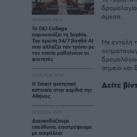
δρομολογίο
άμεσα.
30.07.2026, 09:33
Το DEI College
παρουσιάζει τη Sophia.
Την πρώτη 24/7 βοηθό AI
Με εντολή τ
που αλλάζει τον τρόπο με
οχηματαγωγ
τον οποίο μαθαίνουν οι
δρομολόγιο
φοιτητές
σημείο και 
03.08.2026, 10:56
Δείτε βίν
Η Smart φοιτητική
κατοικία στην καρδιά της
Αθήνας
29.07.2026, 09:39
Διασκεδάζουμε
υπεύθυνα, επιστρέφουμε
με ασφάλεια