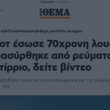
Ελληνικά
English
δα
ενη
Πλοίο
διάσωση
Φέρι μποτ
Ρίο Αντίρριο
ποτ έσωσε 70χρονη λο
ρασύρθηκε από ρεύματ
τίρριο, δείτε βίντεο
φέρθηκε στην ακτή και σύμφωνα με τις πληροφ
 της