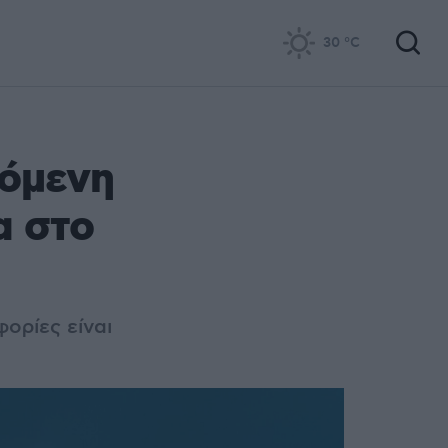
30
°C
υόμενη
α στο
ορίες είναι