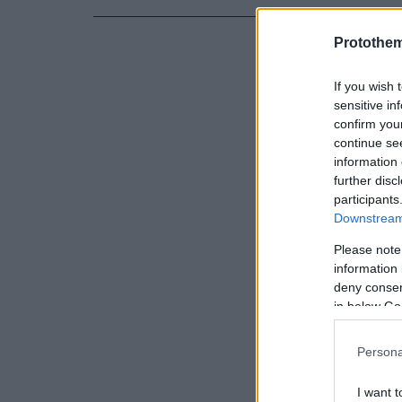
Protothe
If you wish 
sensitive in
Το πλήρωμα
confirm you
ανασύρει μ
continue se
information 
further disc
Στη συνέχει
participants
της παρασχ
Downstream 
από γιατρού
Please note
information 
deny consent
in below Go
Ευτυχώς, σ
Persona
υγείας της ε
I want t