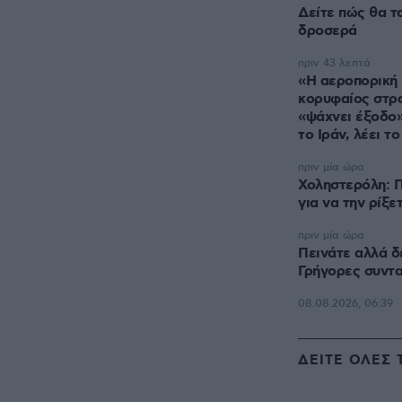
Δείτε πώς θα τ
δροσερά
πριν 43 λεπτά
«Η αεροπορική 
κορυφαίος στρ
«ψάχνει έξοδο»
το Ιράν, λέει τ
πριν μία ώρα
Χοληστερόλη: Π
για να την ρίξε
πριν μία ώρα
Πεινάτε αλλά δ
Γρήγορες συντα
08.08.2026, 06:39
ΔΕΙΤΕ ΟΛΕΣ 