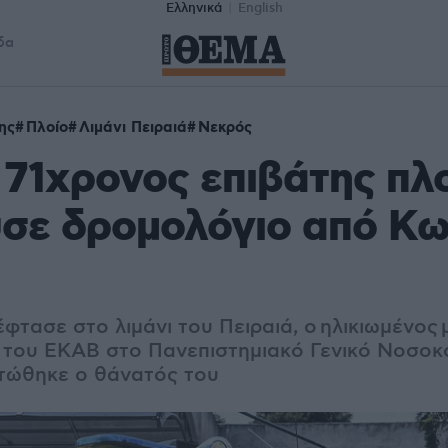
Ελληνικά
English
δα
ης
Πλοίο
Λιμάνι Πειραιά
Νεκρός
71χρονος επιβάτης πλ
σε δρομολόγιο από Κω
φτασε στο λιμάνι του Πειραιά, ο ηλικιωμένος
του ΕΚΑΒ στο Πανεπιστημιακό Γενικό Νοσοκο
στώθηκε ο θάνατός του