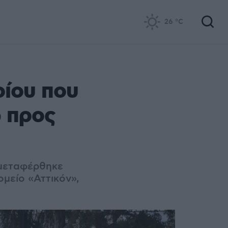
26
°C
οίου που
 προς
 μεταφέρθηκε
μείο «Αττικόν»,