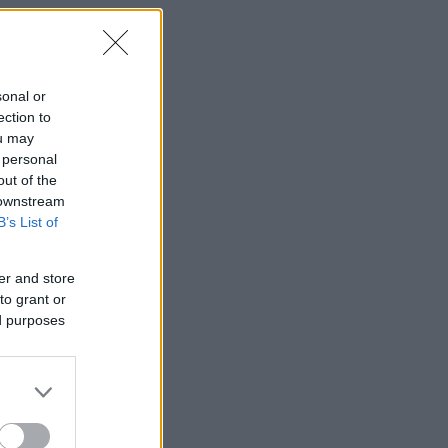
sonal or
ection to
ou may
 personal
out of the
 downstream
B’s List of
er and store
to grant or
ed purposes