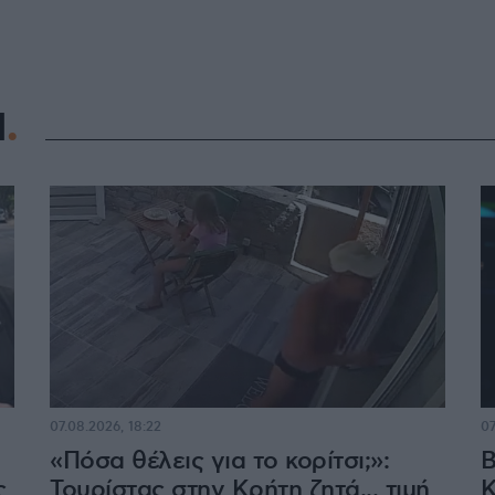
Η
07.08.2026, 18:22
07
«Πόσα θέλεις για το κορίτσι;»:
Β
ς
Τουρίστας στην Κρήτη ζητά... τιμή
Κ