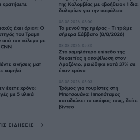
α κρατήσετε
της Κολομβίας με «βοήθεια» 1 δισ.
δολαρίων για την ασφάλεια
08.08.2026, 06:00
ισχύς έχει όρια»: Ο
Το μενού της ημέρας - Τι τρώμε
ατηγός του Τραμπ
σήμερα Σάββατο (8/8/2026)
 από τον πόλεμο με
08.08.2026, 05:33
ο CNN
Στο χαμηλότερο επίπεδο της
δεκαετίας η αποψίλωση στον
έντε κινήσεις ματ
Αμαζόνιο, μειώθηκε κατά 37% σε
τε χαμηλά
έναν χρόνο
08.08.2026, 05:03
εν έχετε χρόνο;
Τρόμος για τουρίστες στη
γές με 5 υλικά
Μποτσουάνα: Ιπποπόταμος
καταδιώκει το σκάφος τους, δείτε
βίντεο
ΤΙΣ ΕΙΔΗΣΕΙΣ