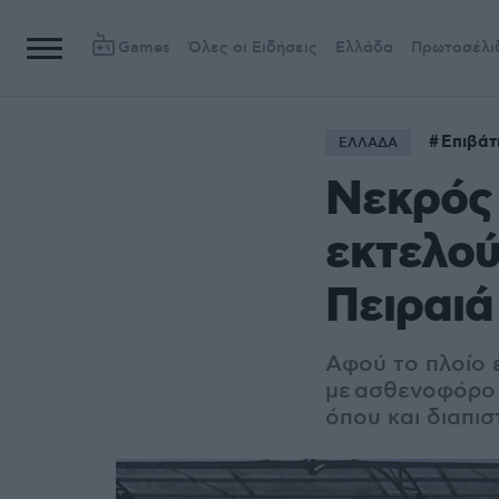
Games
Όλες οι Ειδήσεις
Ελλάδα
Πρωτοσέλι
Επιβάτ
ΕΛΛΑΔΑ
Νεκρός 
εκτελού
Πειραιά
Αφού το πλοίο έ
με ασθενοφόρο 
όπου και διαπι