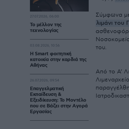
Σύμφωνα με
27.07.2026, 06:00
λιμάνι του 
Το μέλλον της
τεχνολογίας
ασθενοφόρο
Νοσοκομείο
03.08.2026, 10:56
του.
Η Smart φοιτητική
κατοικία στην καρδιά της
Αθήνας
Από το Α’ Λ
Λιμεναρχείο
26.07.2026, 09:54
παραγγέλθη
Επαγγελματική
Εκπαίδευση &
Ιατροδικαστ
Εξειδίκευση: Το Mοντέλο
που σε Bάζει στην Aγορά
Eργασίας