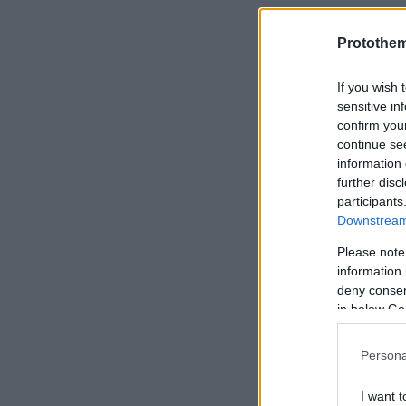
Protothe
If you wish 
sensitive in
confirm you
continue se
information 
further disc
participants
Downstream 
Please note
information 
deny consent
in below Go
Persona
I want t