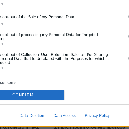
In
o opt-out of the Sale of my Personal Data.
In
protothema.gr στο Google News
το
και μάθετε πρώτοι
εις
to opt-out of processing my Personal Data for Targeted
ing.
In
Ειδήσεις
 τελευταίες
από την Ελλάδα και τον Κόσμο, τη
Protothema.gr
μβαίνουν, στο
o opt-out of Collection, Use, Retention, Sale, and/or Sharing
ersonal Data that Is Unrelated with the Purposes for which it
lected.
In
Ειδήσεις
Δημοφιλή
Σχολιασμέν
ΗΣΕΩΝ
consents
Πολύ υψηλός κίνδυνος πυρκαγιάς
CONFIRM
αριστεί τη Γερουσία
σήμερα σε Κρήτη και Βόρειο
ς νέες κυρώσεις
Αιγαίο, ποιες περιοχές είναι στο
ς
«πορτοκαλί»
Data Deletion
Data Access
Privacy Policy
08.08.2026, 06:02
 κατοικίδια πτηνά;
Στήριξη Τραμπ στον νέο πρόεδρο